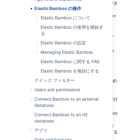
リソースを使用してビルドを実行することができ
Elastic Bamboo の操作
ます。エラスティック Bamboo は、
リモート エージェント AMI （Amazon Machine
Elastic Bamboo について
Image）
Elastic Bamboo の使用を開始す
を使用して、Amazon EC2 に
る
リモート エージェントのインスタンス
を作成し
ます。
Elastic Bamboo の設定
次のページとサブページでは、Elastic Bamboo
Managing Elastic Bamboo
の使用方法について説明します。
Elastic Bamboo に関する FAQ
Elastic Bamboo について
— Elastic
Elastic Bamboo を無効にする
Bamboo の概念。
クイック フィルター
Elastic Bamboo の使用を開始する
— 初め
ての Elastic Bamboo セットアップ。
Users and permissions
Bamboo インストール環境で Elastic
Connect Bamboo to an external
Bamboo を有効にし、最初のビルドを実行
database
する方法が記載されています。
Elastic Bamboo の設定
— Elastic Bamboo
Connect Bamboo to an H2
の設定変更。Amazon のエラスティック
database
ブロック ストレージを使用して、Elastic
アプリ
Bamboo でビルドのビルド情報を保持する
方法が記載されています。
Data and backups