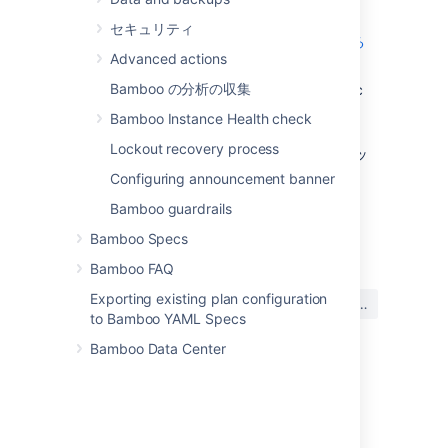
Managing your elastic images
セキュリティ
エラスティック インスタンスを管理する
Advanced actions
Managing your elastic agents
Bamboo の分析の収集
Elastic Bamboo に関する FAQ
— Elastic
Bamboo を使用したビルド実行。
Bamboo Instance Health check
Elastic Bamboo のセキュリティ
—
Lockout recovery process
Bamboo と EC2 の間の安全な通信のセッ
トアップ。
Configuring announcement banner
Bamboo guardrails
最終更新日 2017 年 9 月 28 日
Bamboo Specs
Bamboo FAQ
この内容はお役に立ちました
Exporting existing plan configuration
はい
いいえ
か?
to Bamboo YAML Specs
Bamboo Data Center
このセクションの項目
Elastic Bamboo について