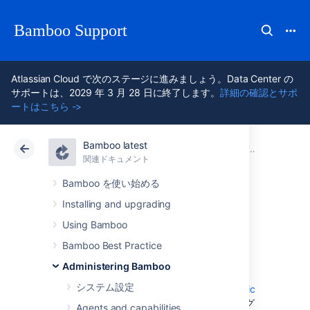
Bamboo Support
Atlassian Cloud で次のステージに進みましょう。Data Center の
サポートは、2029 年 3 月 28 日に終了します。
詳細の確認とサポ
ートはこちら ->
Bamboo latest
アトラシアン サポート
Bamboo 12.1
関連ドキュメント
Administering Bamboo
関連ドキュメント
Data Center 12.1
Bamboo を使い始める
Installing and upgrading
Elastic Bamboo の
Using Bamboo
操作
Bamboo Best Practice
Administering Bamboo
システム設定
エラスティック Bamboo
では、
Amazon Elastic
Compute Cloud （EC2）
のコンピューティング
Agents and capabilities