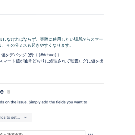
Center
-
The
ultimate
troubleshooting
guide
加しなければならず、実際に使用したい場所からスマー
まり、その分ミスも起きやすくなります。
Smart
values
をデバッグ (例:
{{#debug}}
-
、スマート値が通常どおりに処理されて監査ログに値を出
syntax
and
formatting
Troubleshoot
automation
rules
Jira
automation
triggers