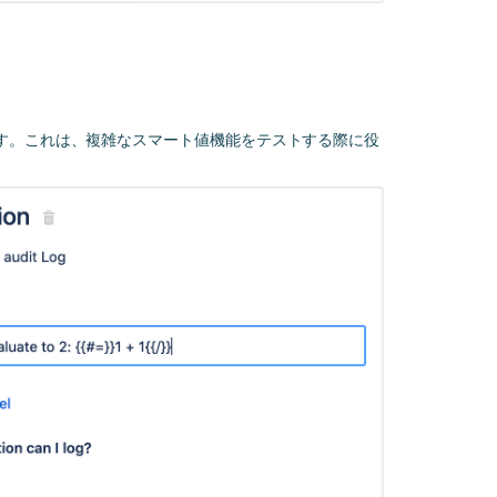
Get
started
with
Jira
automation
す。これは、複雑なスマート値機能をテストする際に役
Find
the
smart
value
for
a
field
Jira
automation
conditions
Automation
For
Jira
(A4J)
Data