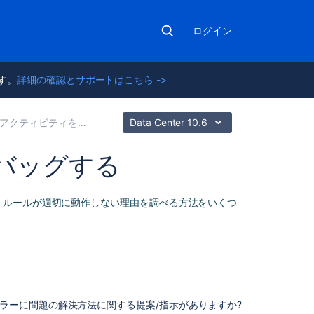
ログイン
ます。
詳細の確認とサポートはこちら ->
ィビティを監視して問題を診断する
Data Center 10.6
バッグする
関
、ルールが適切に動作しない理由を調べる方法をいくつ
連
コ
ン
テ
ン
ツ
ラーに問題の解決方法に関する提案/指示がありますか?