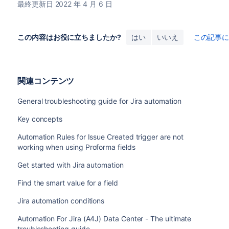
最終更新日 2022 年 4 月 6 日
この内容はお役に立ちましたか?
はい
いいえ
この記事
関連コンテンツ
General troubleshooting guide for Jira automation
Key concepts
Automation Rules for Issue Created trigger are not
working when using Proforma fields
Get started with Jira automation
Find the smart value for a field
Jira automation conditions
Automation For Jira (A4J) Data Center - The ultimate
troubleshooting guide