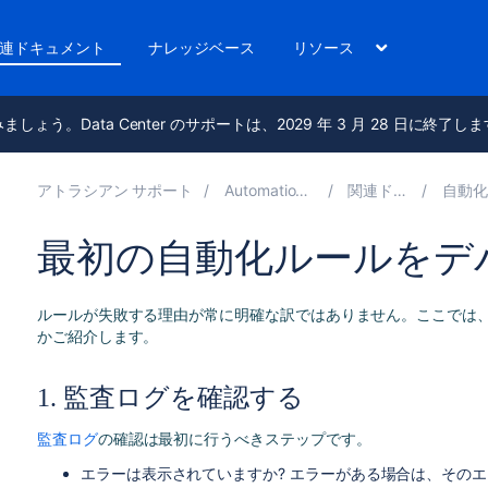
連ドキュメント
ナレッジベース
リソース
進みましょう。Data Center のサポートは、2029 年 3 月 28 日に終了し
アトラシアン サポート
Automation for Jira 10.6
関連ドキュメント
自動化アクテ
最初の自動化ルールをデ
ルールが失敗する理由が常に明確な訳ではありません。ここでは
かご紹介します。
1. 監査ログを確認する
監査ログ
の確認は
最初に行うべきステップです。
エラーは表示されていますか? エラーがある場合は、そのエ