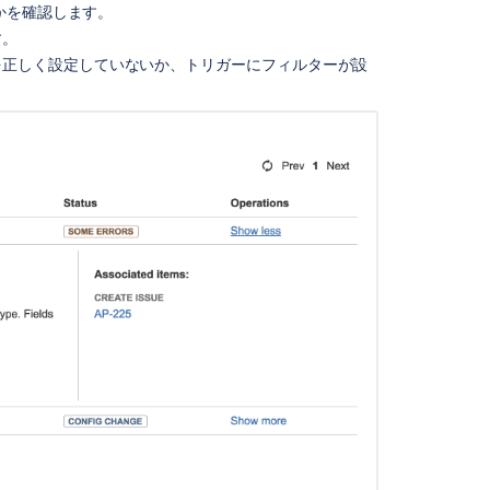
General
かを確認します。
troubleshooting
す。
guide
を正しく設定していないか、トリガーにフィルターが設
for
Jira
automation
Key
concepts
Automation
Rules
for
Issue
Created
trigger
are
not
working
when
using
Proforma
fields