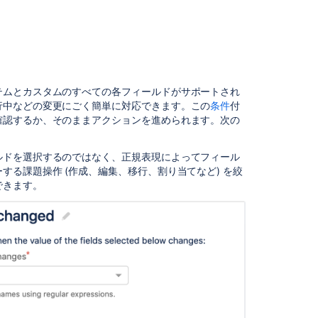
Get
started
with
Jira
automation
Key
テムとカスタムのすべての各フィールドがサポートされ
concepts
行中などの変更にごく簡単に対応できます。この
条件
付
確認するか、そのままアクションを進められます。次の
Jira
automation
actions
ルドを選択するのではなく、正規表現によってフィール
る課題操作 (作成、編集、移行、割り当てなど) を絞
Jira
できます。
automation
conditions
Find
the
smart
value
for
a
field