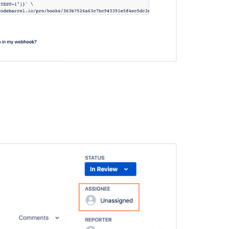
。
コ
ミ
ュ
ニ
テ
ィ
に
質
問