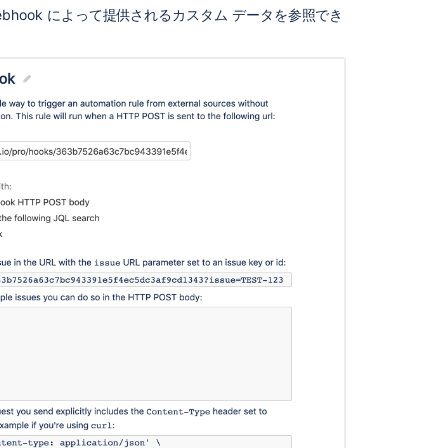
library
bhook によって提供されるカスタム データを参照でき
Create
and
configure
Jira
automation
rules