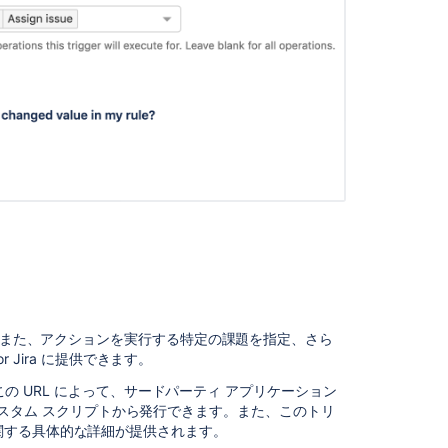
Common
use
cases
Components
in
Jira
automation
Manually
run
a
rule
against
an
issue
す。また、アクションを実行する特定の課題を指定、さら
Use
r Jira に提供できます。
the
。この URL によって、サードパーティ アプリケーション
Jira
ストをカスタム スクリプトから発行できます。また、このトリ
automation
関する具体的な詳細が提供されます。
template