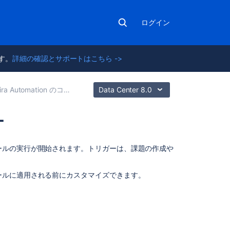
ログイン
ます。
詳細の確認とサポートはこちら ->
ira Automation のコンポーネント
Data Center 8.0
ー
関
ールの実行が開始されます。トリガーは、課題の作成や
連
コ
ールに適用される前にカスタマイズできます。
ン
テ
ン
ツ