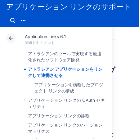
アプリケーション リンクのサポート
Application Links 6.1
アトラシアン サポート
Application Links 6.1
関連ドキュメント
関連ドキュメント
Data Center 6.1
アトラシアンのツールで実現する最適
化されたソフトウェア開発
アトラシアン アプ
アトラシアン アプリケーションをリン
クして連携させる
リケーションをリ
アプリケーションを横断したプロジ
ェクト リンクの構成
ンクして連携させ
アプリケーション リンクの OAuth セキ
ュリティ
る
アプリケーション リンクの診断
アプリケーション リンクのバージョン
マトリクス
アトラシアン アプリケーションを組み合わせて