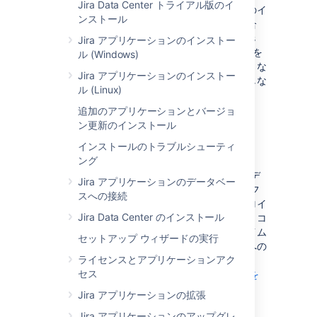
Jira Data Center トライアル版のイ
オンプレミス型の環境を運用していて、最新の
イ
ンストール
ンフラストラクチャ
の採用を検討している場合
は、Atlassian Data Center 製品を Kubernetes
Jira アプリケーションのインストー
クラスターにデプロイできます。Kubernetes を
ル (Windows)
活用することで、組織の規制要件を損なうことな
Jira アプリケーションのインストー
く、大規模な管理エクスペリエンスを簡素化しな
ル (Linux)
がら、
チーム間の俊敏性を高めることができま
す。
追加のアプリケーションとバージョ
ン更新のインストール
Kubernetes とは?
インストールのトラブルシューティ
ング
Kubernetes (K8s) は、可用性の高い、迅速なデ
Jira アプリケーションのデータベー
プロイとコンテナー オーケストレーションのフ
スへの接続
レームワークです。これを使用すると、デプロイ
Jira Data Center のインストール
を 1 か所で簡単に管理および自動化できます。コ
ンテナーを多用するため、アプリはダウンタイム
セットアップ ウィザードの実行
なしで最新の状態に保たれ、必要な依存関係への
ライセンスとアプリケーションアク
安全で信頼性の高いアクセスが常に確保されま
セス
す。
詳細は、Kubernetes の公式 Web サイトを
ご確認ください。
Jira アプリケーションの拡張
Jira アプリケーションのアップグレ