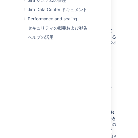
Jira システムの管理
セキュリティ強化
Jira Data Center ドキュメント
アップグレードとロールバックの加速
Performance and scaling
スケーラビリティと回復力の向上
セキュリティの概要および勧告
さらに、シンプルな YAML ファイルを使用して
インフラストラクチャをコードとして管理できる
ヘルプの活用
ため、不必要なリソースの消費を減らすことがで
きます。
アトラシアンが Kubernetes
と連携する仕組み
ヘルム チャートで Kubernetes を管理す
る
製品のデプロイに役立つように、Data Center
Helm チャートが作成されています。これは、お
客様のビジネス固有のニーズに合わせて設定でき
るカスタマイズ可能なテンプレートです。独自の
ハードウェアで実行するか、
クラウド
プロバイ
ダーのインフラストラクチャで実行するかを選択