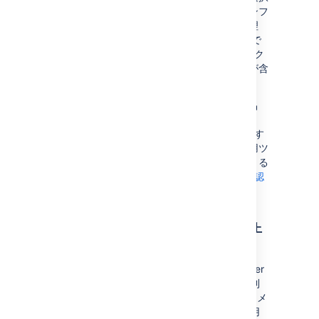
することもできます。これにより、最新のインフ
ラストラクチャを使用しながら、データを管理
し、コンプライアンス ニーズを満たすことがで
きます。Helm チャートには独自のライフサイク
ルがあるため、アップデートには特定の機能が含
まれて、自動的にアップグレードされます。
Helm チャートは、Atlassian Data Center 製品
(Jira、Confluence、Bitbucket、Bamboo、
Crowd) を Kubernetes クラスターにデプロイす
るために必要な基本の構成要素を提供し、運用ツ
ールや自動化ツールと統合する機能を利用できる
ようになります。
Helm チャートの詳細をご確認
ください。
Docker イメージを使用して俊敏性を向上
させる
開発をスピードアップするために、Data Center
の強化された
Docker コンテナー イメージ
を利
用することができます。Docker コンテナー イメ
ージを Data Center デプロイの一部として使用