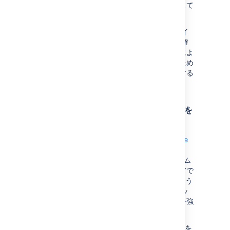
すると、ワークフローを合理化および自動化して
時間を大幅に短縮できます。
必要な構成を定義したら、デプロイ ライフサイ
クルの各段階でコマンド ラインから環境の正確
なレプリカを即座にデプロイできます。これによ
り、重要性の高い作業を継続的に前進させるため
に必要な俊敏性と、時間の経過とともに進化する
組織の開発戦略に柔軟に対応できます。
Kubernetes のデプロイ アーキテクチャを
学習する
Kubernetes クラスタは、
Amazon EKS
、
Azure
Kubernetes Service
、
Google Kubernetes
Engine
、またはカスタム オンプレミス システム
などの管理対象環境です。独自のハードウェアで
Data Center インストールを行う場合と同じよう
に、ユーザー管理、中央ログ ストレージ、バッ
クアップ戦略、監視をセットアップすることを強
くお勧めします。
Helm チャートを使用して Data Center アプリを