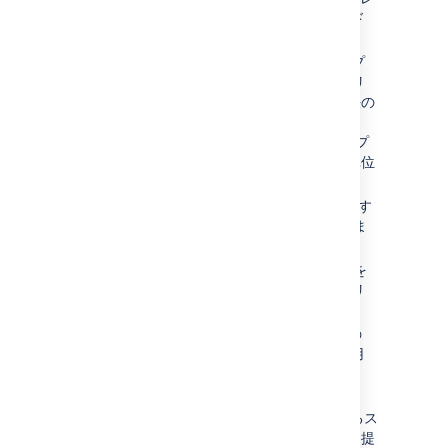
スを提供して、アプリ ノード間のロード
バランシングを有効にします。
Pod
— 1 つ以上のコンテナーのグループ
です。共有ストレージとネットワーク リ
ソースに加えて、コンテナーの実行方法の
仕様を備えています。Pod は、
Kubernetes で作成して管理できる、デプ
ロイ可能な最小のコンピューティング単位
です。
StatefulSets
(sts) — 永続状態を必要とす
る
Pod 一式
のデプロイと拡張を管理しま
す。
PersistentVolume
(pv) — 永続データを
格納するホスト マシン上の「物理」ボリ
ュームです。
PersistentVolumeClaim
(pvc)—1 つの
pod
(場合によっては複数の pod) で使用
される永続ボリューム (PV) を保有しま
す。
StorageClass
(sc) — 管理者が提供するス
トレージの「クラス」を記述する方法を提