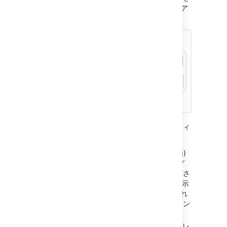
Kubernetes クラスターにデプロイする場合の
ア
ーキテクチャ概要を下記に示します
。
製品のデプロイには、次の Kubernetes エンティ
ティが必要です。
Ingress と Ingress コントローラー
(ing)
— Ingress はトラフィック ルーティング
のルールを定義して、リクエストが送信さ
れる Kubernetes クラスター内の場所を示
します。Ingress コントローラーは、これ
らのルールの履行を担当するコンポーネン
トです。
Service
(svc) — Pod 一式に単一のアドレ