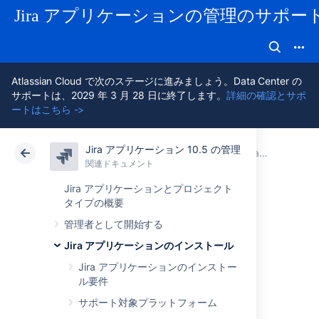
Jira アプリケーションの管理のサポー
Atlassian Cloud で次のステージに進みましょう。Data Center の
サポートは、2029 年 3 月 28 日に終了します。
詳細の確認とサポ
ートはこちら ->
Jira アプリケーション 10.5 の管理
アトラシアン サポート
Jira アプリケーション 10.5 の管理
関連ドキュメント
Jira アプリケーションのインストール
関連ドキュメント
クラウド
Data Center 10.5
Jira アプリケーションとプロジェクト
タイプの概要
Jira Data Center を
管理者として開始する
Jira アプリケーションのインストール
Kubernetes クラス
Jira アプリケーションのインストー
ル要件
タで実行する
サポート対象プラットフォーム