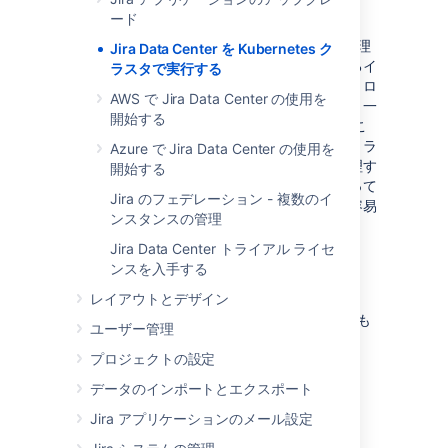
機能の仕組み
ード
Kubernetes はコンテナー化されたアプリの管理
Jira Data Center を Kubernetes ク
を自動化します。コンテナーおよび基盤となるイ
ラスタで実行する
ンフラストラクチャを管理し、スケーリング、ロ
AWS で Jira Data Center の使用を
ールアウト、ロールバックなどを自動化する、一
開始する
元的なコントロール プレーンを提供します。こ
のプラットフォームは基盤となるインフラストラ
Azure で Jira Data Center の使用を
クチャを抽象化し、コンテナーとアプリを管理す
開始する
る統合的な方法を提供するため、開発者にとって
Jira のフェデレーション - 複数のイ
はアプリの大規模な構築、デプロイ、実行が容易
ンスタンスの管理
になります。
Jira Data Center トライアル ライセ
ンスを入手する
Kubernetes を使用する理由
レイアウトとデザイン
Kubernetes は、次のような多くのメリットをも
ユーザー管理
たらす強力なプラットフォームです
。
プロジェクトの設定
アジリティの向上
データのインポートとエクスポート
簡素化された管理
Jira アプリケーションのメール設定
デプロイの自動化
コンテナーの自動運用