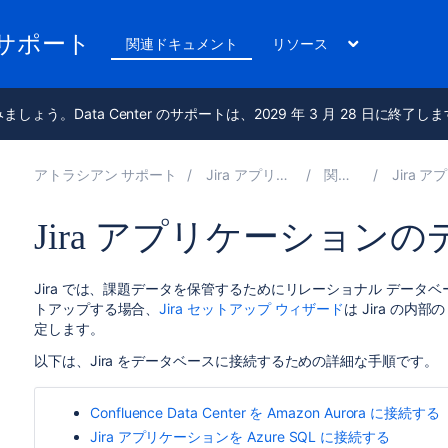
のサポート
関連ドキュメント
リソース
進みましょう。Data Center のサポートは、2029 年 3 月 28 日に終了し
アトラシアン サポート
Jira アプリケーション 10.5 の管理
関連ドキュメント
Jira アプリケーション
Jira アプリケーション
Jira では、課題データを保管するためにリレーショナル データベ
トアップする場合、
Jira セットアップ ウィザード
は Jira の内部
定します。
以下は、Jira をデータベースに接続するための詳細な手順です。
Confluence Data Center を Amazon Aurora に接続する
Jira アプリケーションを Azure SQL に接続する