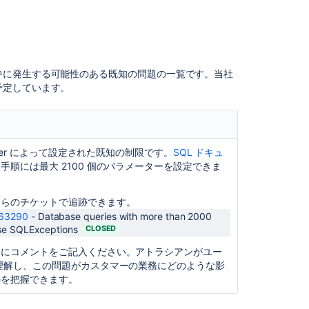
接
続
Jira
ア
中に発生する可能性のある既知の問題の一覧です。
当社
プ
予定しています。
リ
ケ
ー
シ
ョ
erver によって設定された既知の制限です。
SQL ドキュ
ン
、
手順には最大 2100 個のパラメーターを設定できま
の
MySQL
へ
ちらのチケットで追跡できます。
の
63290
-
Database queries with more than 2000
接
se SQLExceptions
CLOSED
続
トにコメントをご記入ください。アトラシアンがユー
理解し、この問題がカスタマーの業務にどのような影
Jira
かを把握できます。
ア
プ
リ