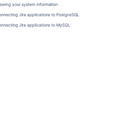
ン
ewing your system information
の
Oracle
nnecting Jira applications to PostgreSQL
へ
の
onnecting Jira applications to MySQL
接
続
Jira
ア
プ
リ
ケ
ー
シ
ョ
ン
の
SQL
Server
2017
へ
の