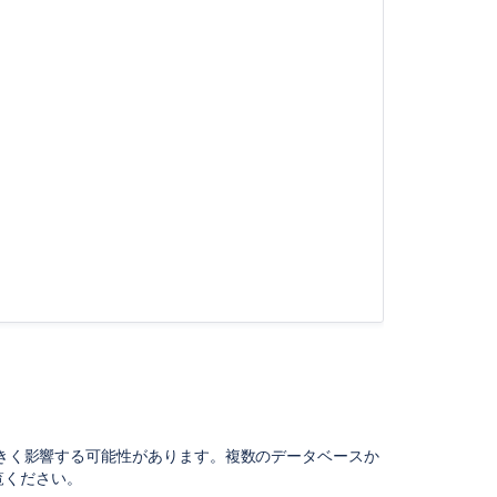
項
目
Confluence
Data
Center
を
Amazon
Aurora
に
接
続
す
る
Jira
ア
プ
リ
ケ
ー
に大きく影響する可能性があります。複数のデータベースか
シ
覧ください。
ョ