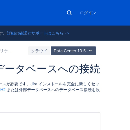
ログイン
ます。
詳細の確認とサポートはこちら ->
のインストール
クラウド
Data Center 10.5
のデータベースへの接続
こ
ースが必要です。Jira インストールを完全に新しくセッ
の
の
H2
または外部データベースへのデータベース接続を設
セ
ク
シ
ョ
ン
の