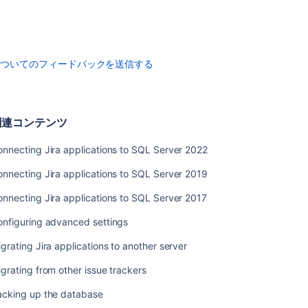
ケ
ー
シ
ョ
についてのフィードバックを送信する
ン
を
MySQL
8.0
関連コンテンツ
に
接
続
nnecting Jira applications to SQL Server 2022
す
nnecting Jira applications to SQL Server 2019
る
nnecting Jira applications to SQL Server 2017
Jira
ア
onfiguring advanced settings
プ
リ
grating Jira applications to another server
ケ
ー
grating from other issue trackers
シ
acking up the database
ョ