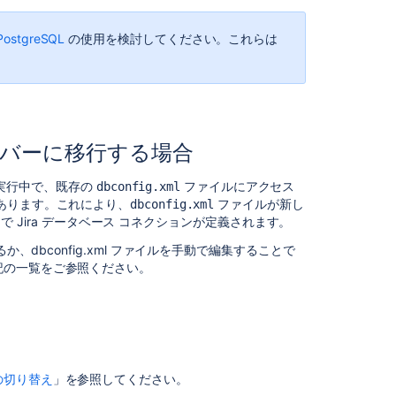
ン
を
PostgreSQL
の使用を検討してください。これらは
Azure
SQL
に
接
続
す
る
サーバーに移行する場合
Jira
実行中で、既存の
ファイルにアクセス
dbconfig.xml
ア
あります。これにより、
ファイルが新し
dbconfig.xml
プ
 Jira データベース コネクションが定義されます。
リ
るか、
dbconfig.xml
ファイルを手動で編集することで
ケ
記の一覧をご参照ください。
ー
シ
ョ
ン
の
PostgreSQL
へ
の切り替え
」を参照してください。
の