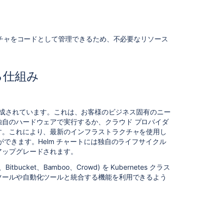
Center
on
a
Kubernetes
クチャをコードとして管理できるため、不必要なリソース
cluster
Running
Data
する仕組み
Center
products
on
a
ートが作成されています。これは、お客様のビジネス固有のニー
Kubernetes
独自のハードウェアで実行するか、
クラウド
プロバイダ
cluster
す。これにより、最新のインフラストラクチャを使用し
できます。Helm チャートには独自のライフサイクル
Jira
アップグレードされます。
Data
Center
ce、Bitbucket、Bamboo、Crowd) を Kubernetes クラス
documentation
ツールや自動化ツールと統合する機能を利用できるよう
Integrating
with
Jira