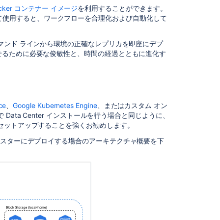
Data
cker コンテナー イメージ
を利用することができます。
Center
の一部として使用すると、ワークフローを合理化および自動化して
Running
Bitbucket
マンド ラインから環境の正確なレプリカを即座にデプ
Data
せるために必要な俊敏性と、時間の経過とともに進化す
Center
on
a
Kubernetes
cluster
ce
、
Google Kubernetes Engine
、またはカスタム オン
Customizing
ata Center インストールを行う場合と同じように、
Jira
セットアップすることを強くお勧めします。
Data
es クラスターにデプロイする場合の
アーキテクチャ概要を下
Center
configuration
files
within
a
Kubernetes
environment
via