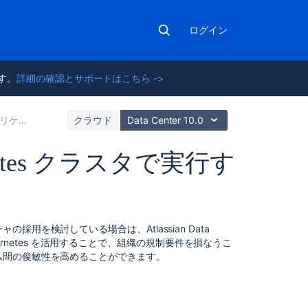
ログイン
ます。
詳細の確認とサポートはこちら ->
のインストール
クラウド
Data Center 10.0
ubernetes クラスタで実行す
関
チャ
の採用を検討している場合は、Atlassian Data
連
ubernetes を活用することで、組織の規制要件を損なうこ
コ
ム間の俊敏性を高めることができます。
ン
テ
ン