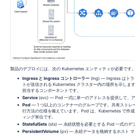
製品のデプロイには、次の Kubernetes エンティティが必要です
Ingress と Ingress コントローラー
(ing) — Ingre
トが送信される Kubernetes クラスター内の場所を示しま
担当するコンポーネントです。
Service
(svc) — Pod 一式に単一のアドレスを提供し
Pod
— 1 つ以上のコンテナーのグループです。共有ストレ
行方法の仕様を備えています。Pod は、Kubernetes
ィング単位です。
StatefulSets
(sts) — 永続状態を必要とする
Pod 一式
のデ
PersistentVolume
(pv) — 永続データを格納するホスト