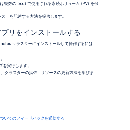
disk
複数の pod) で使用される永続ボリューム (PV) を保
space
on
クラス」を記述する方法を提供します。
device
containing
temporary
nter アプリをインストールする
directory"
ubernetes クラスターにインストールして操作するには、
す。
プを実行します。
ド、クラスターの拡張、リソースの更新方法を学びま
についてのフィードバックを送信する