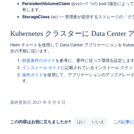
PersistentVolumeClaim
(pvc)—1 つの
pod
(場合によっては
有します。
StorageClass
(sc) — 管理者が提供するストレージの「
Kubernetes クラスターに Data Ce
Helm チャートを使用して Data Center アプリケーションを K
次の手順に従います。
前提条件のガイド
を参考に、要件に従って環境を設定しま
インストール ガイド
に記載されているインストール ステッ
操作ガイド
を使用して、アプリケーションのアップグレー
す。
最終更新日 2021 年 9 月 6 日
この内容はお役に立ちましたか?
はい
いいえ
この記事