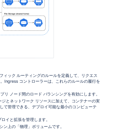
values.yaml
Jira
Data
Center
helm
chart
upgrade
fails
with
"nil
pointer
。
evaluating
ss はトラフィック ルーティングのルールを定義して、リクエス
interface
す。Ingress コントローラーは、これらのルールの履行を
{}.bucketName
Jira
て、アプリ ノード間のロード バランシングを有効にします。
Data
ージとネットワーク リソースに加えて、コンテナーの実
Center
 で作成して管理できる、デプロイ可能な最小のコンピューテ
health
check
プロイと拡張を管理します。
reports
"Low
 マシン上の「物理」ボリュームです。