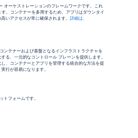
ツ
コンテナー オーケストレーションのフレームワークです。これ
きます。コンテナーを多用するため、アプリはダウンタイ
Running
の高いアクセスが常に確保されます。
詳細は、
Crowd
Data
Center
on
a
ます。コンテナーおよび基盤となるインフラストラクチャを
Kubernetes
する、一元的なコントロール プレーンを提供します。
cluster
化し、コンテナーとアプリを管理する統合的な方法を提
Running
、実行が容易になります。
Bamboo
Data
Center
on
プラットフォームです
。
a
Kubernetes
cluster
Running
Bamboo
Data