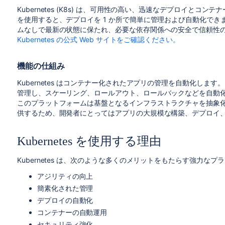
Kubernetes (K8s) は、可用性の高い、迅速なデプロイと
を使用すると、デプロイを 1 か所で簡単に管理および自動化で
ムなしで最新の状態に保たれ、必要な依存関係への安全で信頼性
Kubernetes の公式 Web サイトをご確認ください。
機能の仕組み
Kubernetes はコンテナー化されたアプリの管理を自動化し
管理し、スケーリング、ロールアウト、ロールバックなどを自動化
このプラットフォームは基盤となるインフラストラクチャを抽象
供するため、開発者にとってはアプリの大規模な構築、デプロイ
Kubernetes を使用する理由
Kubernetes は、次のような多くのメリットをもたらす強力な
アジリティの向上
簡素化された管理
デプロイの自動化
コンテナーの自動運用
セキュリティ強化