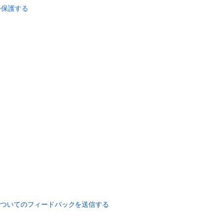
メ
ンを保護する
モ
リ
の
容
量
を
増
や
す
デ
ー
タ
ベ
ー
ス
整
合
性
チ
についてのフィードバックを送信する
ェ
ッ