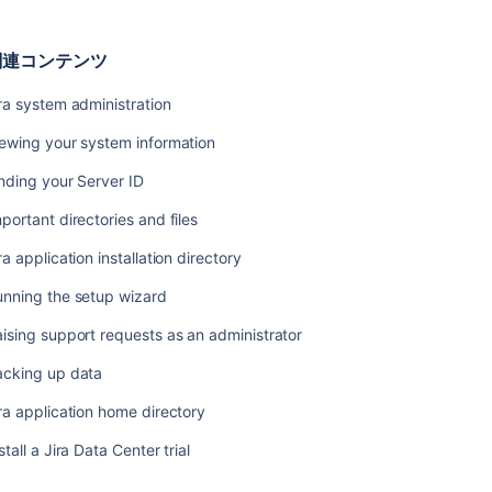
カ
ー
関連コンテンツ
の
利
ra system administration
用
ewing your system information
JSP
ペ
nding your Server ID
ー
ジ
portant directories and files
の
プ
ra application installation directory
リ
unning the setup wizard
コ
ン
ising support requests as an administrator
パ
イ
acking up data
ル
ra application home directory
ロ
ギ
stall a Jira Data Center trial
ン
グ