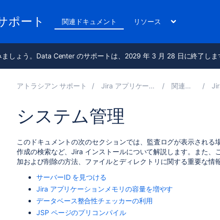
のサポート
関連ドキュメント
リソース
進みましょう。Data Center のサポートは、2029 年 3 月 28 日に終了し
アトラシアン サポート
Jira アプリケーション 9.17 の管理
関連ドキュメント
Jira
システム管理
このドキュメントの次のセクションでは、監査ログが表示される
作成の検索など、Jira インストールについて解説します。また
加および削除の方法、ファイルとディレクトリに関する重要な情
サーバーID を見つける
Jira アプリケーションメモリの容量を増やす
データベース整合性チェッカーの利用
JSP ページのプリコンパイル