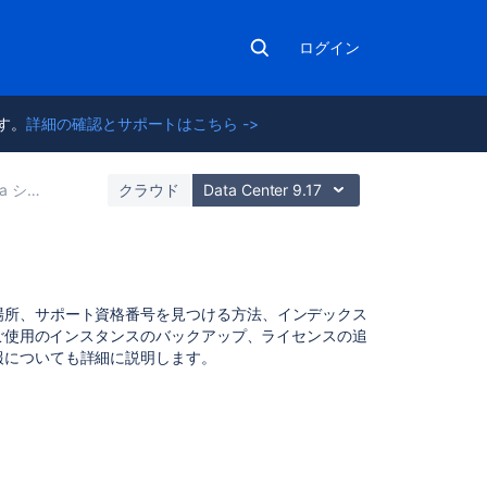
ログイン
ます。
詳細の確認とサポートはこちら ->
 システムの管理
クラウド
Data Center 9.17
こ
場所、サポート資格番号を見つける方法、インデックス
の
、ご使用のインスタンスのバックアップ、ライセンスの追
セ
報についても詳細に説明します。
ク
シ
ョ
ン
の