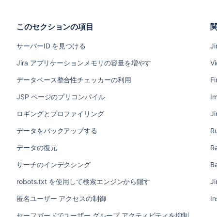
このセクションの項目
サーバーID を見つける
Ji
Jira アプリケーションメモリの容量を増やす
Vi
データベース整合性チェッカーの利用
Fi
JSP ページのプリコンパイル
Im
ロギングとプロファイリング
Ji
データをバックアップする
R
データの復元
Ra
サーチのインデクシング
B
robots.txt を使用して検索エンジンから隠す
Ji
匿名ユーザー アクセスの制御
In
セーフガードでユーザー グループ アクティビティを抑制