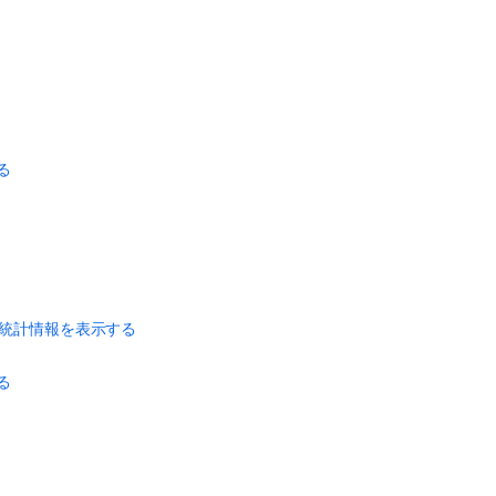
項
目
サ
ー
バ
ー
ID
る
を
見
つ
け
る
Jira
ア
る統計情報を表示する
プ
リ
る
ケ
ー
シ
ョ
ン