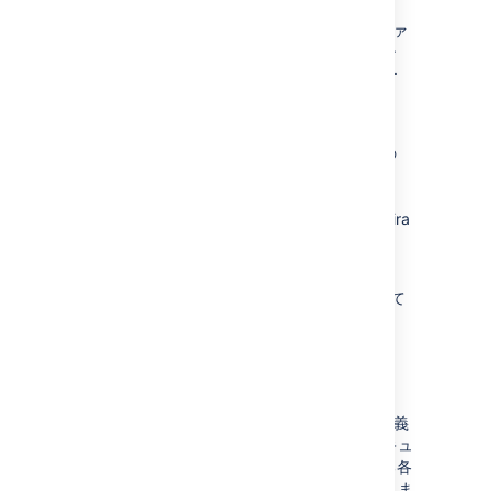
JAVA_OPTS メモリ設定の編集に使用されるファ
イルは、Jira のインストール方法、並びにイン
ストールに使用されたオペレーティングシステ
ムに左右されます。
たとえば、Windows 上で Tomcat を使用して
Jira を実行する場合 (手動セットアップ)、次の
ファイルを更新します:
。
bin\setenv.bat
一方、Linux / Unix 上で Tomcat を使用して Jira
を実行する場合、次のファイルを更新します:
。
bin/setenv.sh
詳しくは 「
Jira のメモリを増やす
」 を参照して
下さい。
Jira ホームディレクトリ
”Jira Home Directory” には JIRA の機能性の定義
に関連する重要なデータがあります。このドキュ
メントでは、Jira ホームディレクトリ内にある各
種ファイルとサブディレクトリの目的を概説しま