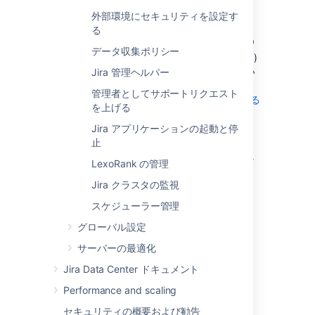
<jira-application-dir>/
atlassian-
外部環境にセキュリティを設定す
jira/
WEB-INF/lib/
る
これは、アトラシアンのプラグインフレームワ
データ収集ポリシー
ーク1 (すなわち、 「プラグイン1」プラグイン)
によって構築されたプラグインが保管されてい
Jira 管理ヘルパー
るディレクトリです。新しい
管理者としてサポートリクエスト
「プラグイン1」プラグインをインストールする
を上げる
場合、このディレクトリに展開する必要があり
ます。
Jira アプリケーションの起動と停
「プラグイン2」プラグインは、
止
Jira アプリケーションのホームディレクトリ
に
LexoRank の管理
保管する必要があります。
Jira クラスタの監視
<jira-application-dir>/
atlassian-
スケジューラー管理
jira/
WEB-INF/classes/log4j2.xml
グローバル設定
Jira のログ構成ファイルです。詳細は
サーバーの最適化
ロギングとプロファイリング
を参照してくださ
い。
Jira Data Center ドキュメント
Jira によって生成された実際のログファイル
Performance and scaling
は、以下のロケーションで見つけられます:
セキュリティの概要および勧告