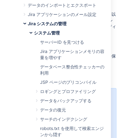
ィレクトリ
データのインポートとエクスポート
「Jira インストレーションディレクトリ」は、以
Jira アプリケーションのメール設定
下のいずれかの方法によって Jira アプリケーシ
Jira システムの管理
ョンファイルおよびライブラリが抽出されたディ
レクトリを意味します:
システム管理
Windows
インストーラー
サーバーID を見つける
Linux
インストーラー
Jira アプリケーションメモリの容
Jira は、このディレクトリ内に一切のデータを保
量を増やす
管せず、またこの修正も行いません。
データベース整合性チェッカーの
利用
重要なファイルとディレクトリ
JSP ページのプリコンパイル
ロギングとプロファイリング
以降で説明するディレクトリ / ファ
データをバックアップする
イルは、Windows、Linux、アーカ
データの復元
イブ Jira の推奨されるものをイン
ストールしたかどうかに応じ
サーチのインデクシング
て、"Jira インストール ディレクト
robots.txt を使用して検索エンジ
リ" の異なるサブディレクトリに保
ンから隠す
存されます。本セクションの以降で