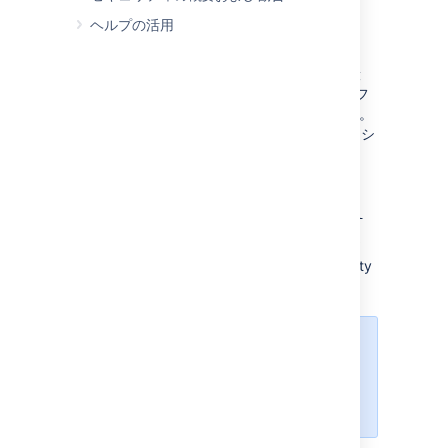
Jira アプリケーション ログ
—
ヘルプの活用
<localhome>/log/atlassian-
jira.log
アプリケーション サーバー ログ
— 一般
に、アプリケーション サーバーのログ フ
ァイルは
ディレクトリにあります。
logs
ただし、これは実行しているアプリケーシ
ョン サーバーによって異なります。
<jira-application-dir>/
atlassian-
jira/
WEB-INF/classes/entityengine.xml
このファイルは、Jira が永続データをデータソ
ース内に保存するときに使用する、OFBiz Entity
Engine を構成します。
以下に解説するサブディレクトリ/
ファイルは、Jira インストレーショ
ンディレクトリのルートに存在しま
す。