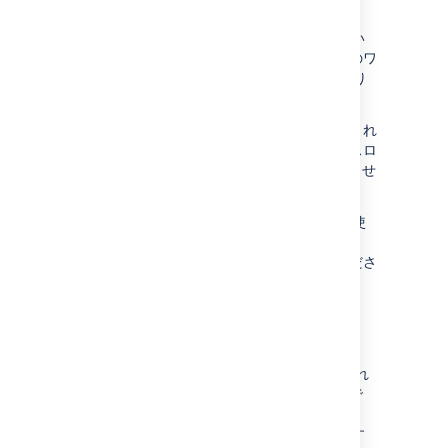
Jira はこのディレクトリにログを配置します。
(注意: Jira ホーム ディレクトリが設定されてい
ない場合、これらのログは代わりにその時点のワ
ーキング ディレクトリに配置されることになり
ます)。
このログは、最初のログメッセージが書き込まれ
た時点で作成されます。例えば、内部アクセスロ
グは、Jira が書き込みを始めるまで作成されませ
ん。
このログ ファイルの場所は、
を使
log4j2.xml
用して変更できます。詳細は、「
ロギングとプロファイリング
」を参照してくださ
い。
plugins
これは、
アトラシアンの Plugin Framework 2
(例: 'Plugins 2' プラグイン) に基づいて構築され
たプラグインが保管されているディレクトリで
す。
新しい 'Plugins 2' プラグインをインストール
す