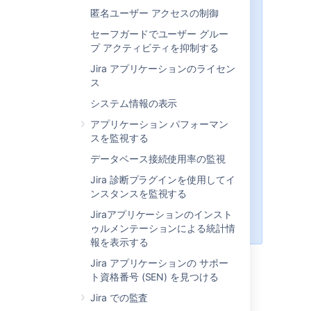
使用する
<Jira-application-
匿名ユーザー アクセスの制御
プレースホルダーのディレク
dir>
セーフガードでユーザー グルー
トリを、次のように置き換えます。
プ アクティビティを抑制する
"推奨" ディストリビューション
Jira アプリケーションのライセン
— "
Windows インストーラー
"
ス
や "
Linux インストーラー
" でイ
ンストールされた "Jira インスト
システム情報の表示
ール ディレクトリ" の
アプリケーション パフォーマン
サブディレク
atlassian-jira
スを監視する
トリ、およびアーカイブ ファイ
ル (.zip および .tar.gz) による関
データベース接続使用率の監視
連インストール。
Jira 診断プラグインを使用してイ
Linux のデフォルトのインストレ
ンスタンスを監視する
ーション ディレクトリは次の通
りです。
Jiraアプリケーションのインスト
/opt/atlassian/jira/
ゥルメンテーションによる統計情
報を表示する
<jira-application-dir>/atlassian-
Jira アプリケーションの サポー
jira/WEB-INF/classes/jira-
ト資格番号 (SEN) を見つける
application.properties
Jira での監査
このファイルは、Jira に対して