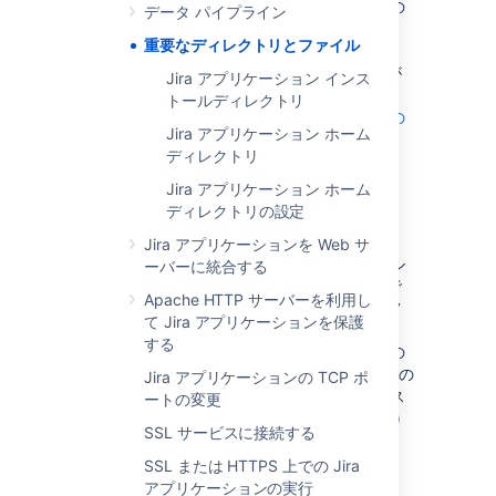
Jira アプリケーションのホーム ディレクトリ
の
データ パイプライン
場所を伝えます。
重要なディレクトリとファイル
このファイルで定義されている Jira ホーム
ディレクトリはオーバーライドされる可能性が
Jira アプリケーション インス
ある可能性にご注意ください。詳しくは 「
トールディレクトリ
Jira アプリケーションのホーム ディレクトリの
Jira アプリケーション ホーム
設定
ディレクトリ
」を参照して下さい。
Jira アプリケーション ホーム
<jira-application-dir>/
atlassian-
ディレクトリの設定
jira/
WEB-INF/classes/jpm.xml
Jira アプリケーションを Web サ
このファイルは、
Jira の詳細設定
用のデフォル
ーバーに統合する
ト値を保管しているため、内容を変更しないで
Apache HTTP サーバーを利用し
ください。このファイル内のプロパティのデフ
て Jira アプリケーションを保護
ォルト値は、
する
Jira アプリケーションのホーム ディレクトリ
の
ファイルか、Jira の
jira-config.properties
Jira アプリケーションの TCP ポ
管理領域からアクセスできる Jira データベース
ートの変更
で再定義されることで、カスタマイズ (上書き)
SSL サービスに接続する
されています。詳細については、「
高度な Jira 設定
」を参照して下さい。
SSL または HTTPS 上での Jira
アプリケーションの実行