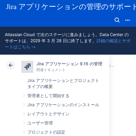
Jira アプリケーションの管理のサポー
Atlassian Cloud で次のステージに進みましょう。Data Center の
サポートは、2029 年 3 月 28 日に終了します。
詳細の確認とサポ
ートはこちら ->
Jira アプリケーション 9.16 の管理
アトラシアン サポート
Jira アプリケーション 9.16 の管理
関連ドキュメント
システム
関連ドキュメント
クラウド
Data Center 9.16
Jira アプリケーションとプロジェクト
タイプの概要
重要なディレクト
管理者として開始する
Jira アプリケーションのインストール
リとファイル
レイアウトとデザイン
ユーザー管理
Jira インストレーションデ
プロジェクトの設定