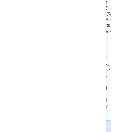
ることもできます。これは、セットアップ ウィ
ザードや Jira 設定ツールでは生成されない、特
定のデータベース設定用の追加パラメーターを指
定する必要がある場合に役立ちます。詳細につい
ては、「
Jira をデータベースに接続する
」の対象
なデータベース設定ガイドにある「手動」接続の
説明を参照してください。
jira-config.properties
このファイル (同様に Jira ホーム ディレクトリ
のルートに保存) は、
Jira の高度な設定
のほとん
どのもののカスタム値を格納します。このファイ
ルで定義されているプロパティは、
フ
jpm.xml
ァイル (
Jira アプリケーション インストール ディレクト
リ
に保存) で定義されている既定値よりも優先され
ます。詳細については、「
高度な Jira 設定
」を
参照してください。
新しい Jira インストールの場合、