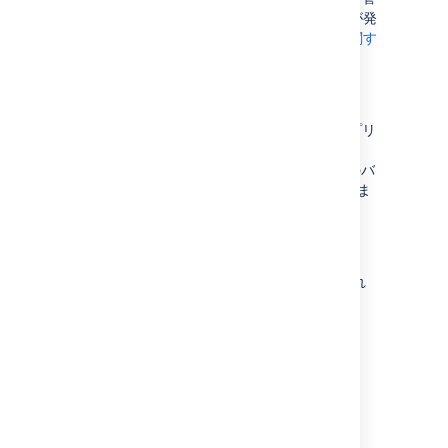
理者に問い合わせてください」というエラーが発
生する可能性があります。
アバターの変更に関す
る問題の修正方法を確認する
data
このディレクトリは、Jira インスタンスのアプリ
ケーション データを格納しています。ここに
は、 添付ファイル (Jira に格納されたすべてのバ
ージョンのそれぞれの添付ファイル) も含まれま
す。
export
データ パイプライン
と
サポート zip
で使用され
る汎用エクスポート ディレクトリ。
export/backups
Jira はこのディレクトリに
automated backup archives
を配置します。
log