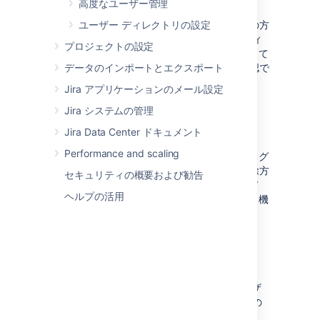
高度なユーザー管理
このセクションでは、
ユーザー ディレクトリの設定
ユーザーの作成と表示の方
法から、ユーザー アクティビティの非アクティ
プロジェクトの設定
ブ化やモニタリングの方法まで、Jira を使用して
ユーザーを管理するためのあらゆることを確認で
データのインポートとエクスポート
きます。
Jira アプリケーションのメール設定
Jira システムの管理
グループの管理
Jira Data Center ドキュメント
Performance and scaling
Jira アプリのインストール時に既定で存在するグ
ループと、グループの作成、編集、および削除方
セキュリティの概要および勧告
法、グループへのユーザーの追加方法について
ヘルプの活用
説明
します。また、このセクションでは、
Jira 機
能への権限の割り当てについても説明します。
高度なユーザー管理
他のアトラシアン製品を Jira に接続してユーザ
ーを管理する方法、パブリック サインアップの
有効化、ユーザー管理の制限や推奨事項など、