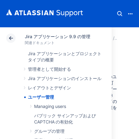
Jira アプリケーション 9.9 の管理
アトラシアン サポート
関連ドキュメント
Jira ア
関連ドキュメント
Jira アプリケーションとプロジェクト
ユーザー管理
タイプの概要
管理者として開始する
Jira はユーザー管理に利用できますが、外部のユ
Jira アプリケーションのインストール
ーザー管理システムに Jira を接続することも可
レイアウトとデザイン
能です。また、他のアトラシアン製品のユーザー
管理システムとして Jira を使用することもでき
ユーザー管理
ます。これにより、ユーザーは使用するすべての
Managing users
アトラシアン製品について同一のログイン情報を
持つことになります。
パブリック サインアップおよび
CAPTCHA の有効化
グループの管理
Managing users