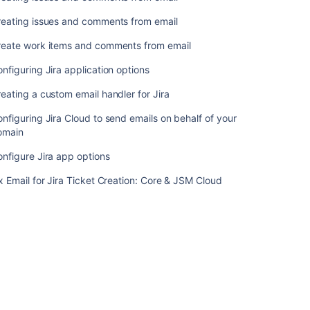
か
reating issues and comments from email
ら
作
reate work items and comments from email
成
す
nfiguring Jira application options
る
eating a custom email handler for Jira
関
nfiguring Jira Cloud to send emails on behalf of your
連
omain
コ
nfigure Jira app options
ン
テ
x Email for Jira Ticket Creation: Core & JSM Cloud
ン
ツ
Configuring
Jira
application
emails
Creating
issues