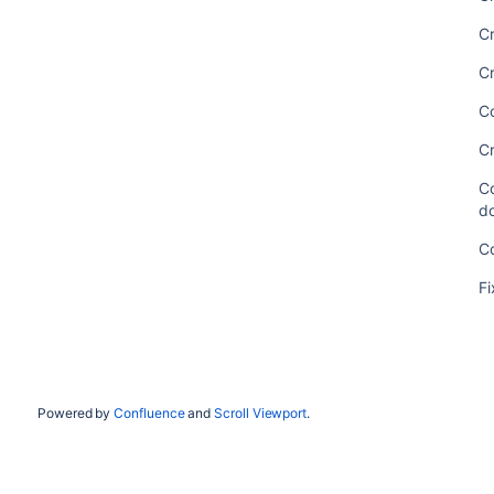
C
C
Co
Cr
Co
d
Co
Fi
Powered by
Confluence
and
Scroll Viewport
.