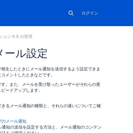
ログイン
ション 9.9 の管理
のメール設定
こ
が発生したときにメール通知を送信するよう設定できま
の
にコメントしたときなどです。
セ
です。また、メールを受け取ったユーザーがそれらの更
ク
スピードアップします。
シ
ョ
ン
送信できるメール通知の種類と、それらの違いについてご確
の
項
イプのメール通知
目
メール通知の送信を設定する方法と、メール通知のコンテン
方法
をご確認ください。