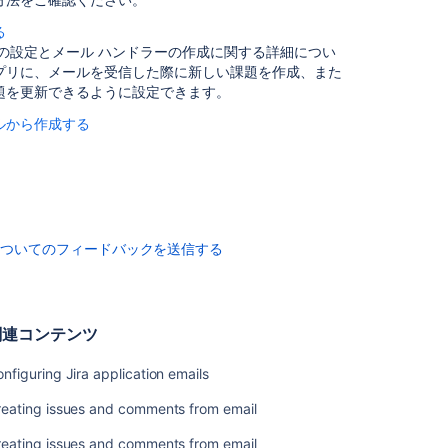
メ
ー
る
ル
ンの設定とメール ハンドラーの作成に関する詳細につい
の
プリに、メールを受信した際に新しい課題を作成、また
通
題を更新できるように設定できます。
知
ルから作成する
を
設
定
す
る
課
についてのフィードバックを送信する
題
や
コ
メ
関連コンテンツ
ン
ト
nfiguring Jira application emails
を
メ
reating issues and comments from email
ー
ル
reating issues and comments from email