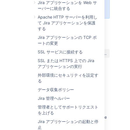
Jira アプリケーションを Web サ
ではない) に格納する必要がありま
ーバーに統合する
す。
Apache HTTP サーバーを利用し
て Jira アプリケーションを保護
する
最終更新日 2018 年 5 月 11 日
Jira アプリケーションの TCP ポ
ートの変更
この内容はお役に立ちました
SSL サービスに接続する
はい
いいえ
か?
SSL または HTTPS 上での Jira
アプリケーションの実行
外部環境にセキュリティを設定す
関連コンテンツ
る
データ収集ポリシー
How to Prevent Google Web Crawlers from
Indexing Bitbucket
Jira 管理ヘルパー
Hiding external links from search engines
管理者としてサポートリクエスト
を上げる
robots.txt file not working in Bamboo after the
Jira アプリケーションの起動と停
upgrade
止