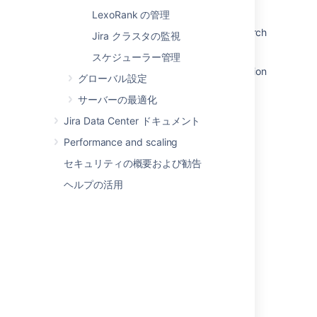
Hide external links from search engines
LexoRank の管理
Prevent Bamboo from being indexed by search
Jira クラスタの監視
engines
スケジューラー管理
Custom website connector robots.txt validation
グローバル設定
fails when robots.txt URL redirects
サーバーの最適化
Add ability to hide Rovo agents from agent
Jira Data Center ドキュメント
browser
Performance and scaling
How to Enable / Disable Confluence Secure
Administration session ( Websudo ) From
セキュリティの概要および勧告
Database
ヘルプの活用
Enhance Search results ranking to prioritize
recent content for Anonymous Users
Hide a project