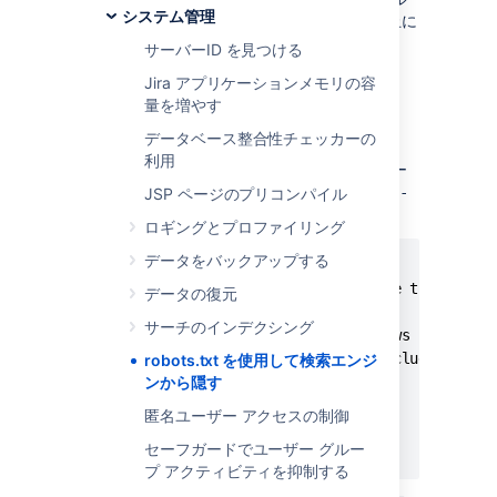
システム管理
(及び、Jira サーバーへの不要なロード) の防止に
役立ちます。
サーバーID を見つける
Jira アプリケーションメモリの容
robots.txt の編集
量を増やす
データベース整合性チェッカーの
Jira (バージョン 3.7 以降) は、以下の
利用
ファイルを、Jira Web アプリケー
robots.txt
ションのルート ($
JIRA-INSTALL/atlassian-
JSP ページのプリコンパイル
) にインストールします。
jira
ロギングとプロファイリング
データをバックアップする
# robots.txt for Jira

# You may specify URLs in this file that will 
データの復元
#

サーチのインデクシング
# By default, all SearchRequestViews in the Is
# (XML, Printable and Word) are excluded by th
robots.txt を使用して検索エンジ
ンから隠す
User-agent: *

匿名ユーザー アクセスの制御
Disallow: /sr/

セーフガードでユーザー グルー
Disallow: /si/
プ アクティビティを抑制する