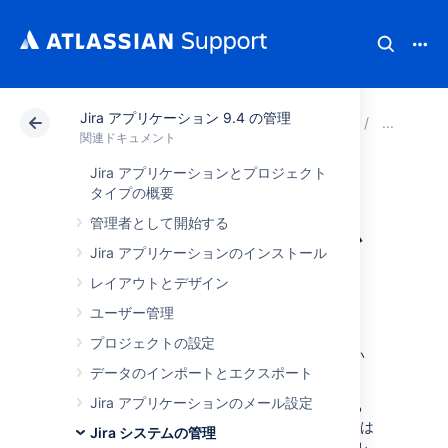
Jira アプリケーション 9.4 の管理
アトラシアン サポート
関連ドキュメント
Jira ア
シ
関連ドキュメント
Jira アプリケーションとプロジェクト
robots.txt を使用し
タイプの概要
管理者として開始する
て検索エンジンか
Jira アプリケーションのインストール
ら隠す
レイアウトとデザイン
ユーザー管理
robots.txt protocol
は検索エンジン(Google、
プロジェクトの設定
MSN 等) に、サイトのクロールしてはいけない
データのインポートとエクスポート
部分を示します。
Jira アプリケーションのメール設定
ログインしていなユーザーが課題を閲覧できる
Jira インスタンスに対し、robots.txt ファイルは
Jira システムの管理
「課題ナビゲーター」ビュー の不要なクロール