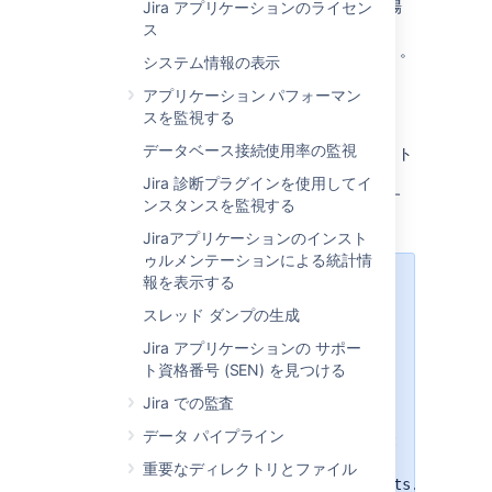
または、すでに
ファイルがある場
Jira アプリケーションのライセン
robots.txt
合は、そのファイルを編集して
ス
Disallow:
および
を追加します。。
/sr/
Disallow: /si/
システム情報の表示
アプリケーション パフォーマン
robots.txt の公開
スを監視する
データベース接続使用率の監視
ファイルは、Jira のインターネット
robots.txt
ドメインのルート (例:
Jira 診断プラグインを使用してイ
) で公開す
jira.mycompany.com/robots.txt
ンスタンスを監視する
る必要があります。
Jiraアプリケーションのインスト
ゥルメンテーションによる統計情
報を表示する
お使いの Jira インスタンスを
で公
jira.mycompany.com/jira
スレッド ダンプの生成
開している場合、ファイルの内容を
Jira アプリケーションの サポー
および
Disallow: /jira/sr/
ト資格番号 (SEN) を見つける
に変更しま
Disallow: /jira/sr/
す。ただし、
ファイル
robots.txt
Jira での監査
は引き続き、
データ パイプライン
jira.mycompany.com/robots.txt
などのルート ディレクトリ
重要なディレクトリとファイル
(
jira.mycompany.com/jira/robots.txt