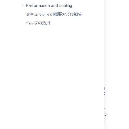
評価とデモのセットアップ
Performance and scaling
セキュリティの概要および勧告
ヘルプの活用
1. 希望する
言語
を選択し、Jira アプリケーショ
ンのセットアップとユーザー インターフェース
で表示する言語を決定します。
注意:
[
言語
] ドロップダウン リストから言語を
選択するとすぐに、Jira アプリケーション
ユーザー インターフェイスの言語が切り
替わります。