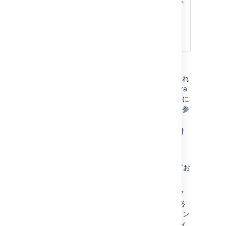
この URL は、Jira 課題へ
す。
のリンクのプレフィック
スとして、送信されるメ
ール通知にも使用されま
す。
関連情報
アプリケーションのセットアップ後にこれ
らの設定を変更する必要がある場合、Jira
管理コンソールから設定できます。詳細に
ついては、「
Jira オプションの構成
」を参
照してください。
Jira は、自動バックアップ データ、添付
ファイル、インデックスを
Jira ホーム ディレクトリ
に保存します。
すべてのアプリケーションプロパティを希望どお
り設定したら、
次へ
をクリックします。
6. アプリケーションを使い始める前に、Jira ア
プリケーションのライセンス キーを入力する必
要があります。Jira アプリケーションのライセン
ス キーを持っていない場合、セットアップ ウィ