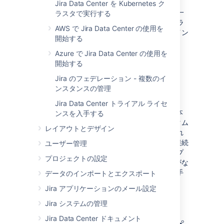
ースもセットアップします (「
Jira Data Center を Kubernetes ク
サポート対象プラットフォーム
」を参照)。唯一
ラスタで実行する
の要件は、Atlassian アカウントの詳細や評価ラ
AWS で Jira Data Center の使用を
イセンスを検証、生成するために、お客様がイン
開始する
ターネットに接続していることです。
Azure で Jira Data Center の使用を
こちら
のステップに従ってください
開始する
Jira のフェデレーション - 複数のイ
本番と
ンスタンスの管理
テスト
Jira Data Center トライアル ライセ
アップグレード前に Jira アプリケーションを本
ンスを入手する
番またはテスト目的で使用したい場合、カスタム
レイアウトとデザイン
インストール パスの使用をお勧めします。これ
により、必要に応じて独自のデータベースに接続
ユーザー管理
し、メール用の SMTP サーバーをセットアップ
プロジェクトの設定
できます。このパスは、インターネット接続がな
い場合にも使用できます。ライセンス キーを手
データのインポートとエクスポート
動で貼り付けることができます。
Jira アプリケーションのメール設定
こちら
のステップに従ってください
Jira システムの管理
Jira Data Center ドキュメント