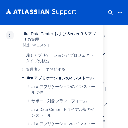
Jira Data Center および Server 9.3 アプ
アトラシアン サポート
関連ドキュメント
Jira Dat
Jira
リの管理
関連ドキュメント
セットアップ ウィ
Jira アプリケーションとプロジェクト
タイプの概要
ザードの実行
管理者として開始する
Jira アプリケーションのインストール
Jira セットアップ ウィザードでは、Jira アプリ
Jira アプリケーションのインストー
を評価とデモ用、または本番とテスト用にセット
ル要件
アップできます。
サポート対象プラットフォーム
開始するには、Jira アプリの
インストール
後、ブ
ラウザで新しい Jira アプリにアクセスします。
Jira Data Center トライアル版のイ
既定のポートを使用している場合は、次の URL
ンストール
でサーバーにアクセスできます:
http://<jira-
Jira アプリケーションのインストー
。
server-name>:8080