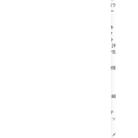
ザードで評価ライセンスを生成できます。評価ラ
イセンス キーで、完全な機能の Jira インストー
ルを 30 日間使用できます。
アトラシアン アプリケーションのライセンス キ
ーは、
my.atlassian.com
のアカウントにリンク
しています。もし
my.atlassian.com
アカウント
を持っていない場合、アカウントを作成して、評
価ライセンスキーをセットアップウィザードで生
成できます。
7. Jira インストールの管理者アカウントの詳細情
報を入力します。このアカウントには
Jira システム管理者の権限
が与えられます。
Jira システム管理者と Jira 管理者アカウント
は、Jira のセットアップ後に追加できます。詳細
を入力したら [
次へ
] をクリックします。
8. SMTP メール サーバを設定します。このステ
ップはオプションです。メール通知は、Jira セッ
トアップ後でも構成できます。
この段階で、メール通知を設定したい場合は、メ