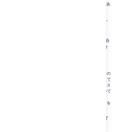
言語間で翻訳のレベルが異なる可能性があ
ります。
2. [
自動セットアップを行う
] > [
次へ
] を選択し
ます。
3. Atlassian ID のメール アドレスを入力しま
す。Atlassian ID アカウントをお持ちでない場合
は、ご自分がアクセスできるメール アドレスを
入力して [
次へ
] を選択します。
4. アトラシアンでアカウントの検証が行われ、
必要に応じてアカウントを新しく作成します。
Atlassian ID アカウントは Jira システム管理者の
認証の際にも使用されるため、必ず詳細を控えて
ください。Jira を使い始めてから、Jira 内でシス
テム管理者の詳細を変更できます。詳細について
は、「
グローバル権限の管理
」および「
ユーザーの管理
」を参照してください。[
次へ
] を
選択してライセンスを生成します。
5.
次へ
を選択してセットアッププロセスを終了
します。これには数分かかる場合があります。