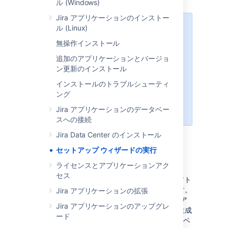
ル (Windows)
Jira アプリケーションのインストー
ル (Linux)
JIRA アプリケーション セットアッ
プ ウィザードは、JIRA アプリケー
無操作インストール
ションをインストールした後に一度
追加のアプリケーションとバージョ
だけ表示されます。一度完了する
ン更新のインストール
と、再度実行することはできませ
ん。しかし、JIRA セットアップ ウ
インストールのトラブルシューティ
ィザードで設定されるすべての設定
ング
は JIRA 管理コンソールで設定でき
Jira アプリケーションのデータベー
ます。
スへの接続
Jira Data Center のインストール
セットアップ ウィザードの実行
評価とデモ
ライセンスとアプリケーションアク
セス
Jira アプリの評価やデモを行いたい場合は、アト
ラシアンがほとんどのセットアップを行います。
Jira アプリケーションの拡張
Atlassian アカウントをお持ちでない場合は、ア
Jira アプリケーションのアップグレ
カウントのセットアップと評価ライセンスの生成
ード
もサポートします。また、評価用の H2 データベ