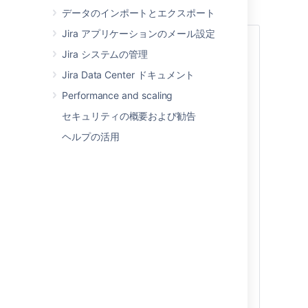
データのインポートとエクスポート
Jira アプリケーションのメール設定
サ
詳細を読む...
ポ
Jira システムの管理
Check the
Supported Platforms
ー
Jira Data Center ドキュメント
page for the version of
Jira
you
ト
are installing. This will give you
さ
Performance and scaling
info on supported operating
れ
セキュリティの概要および勧告
systems, databases and
て
browsers.
い
ヘルプの活用
る
参考情報
オ
We don't support installing
ペ
Jira
on OSX or mac OS for
レ
production sites.
ー
テ
Jira インストーラーには Java
ィ
(JRE) および Tomcat が含ま
ン
れているため、これらを別途
グ
インストールする必要はあり
シ
ません。
ス
テ