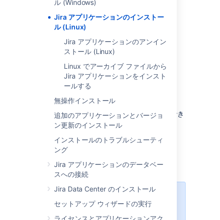
ル (Windows)
Jira アプリケーションのインストー
ル (Linux)
Jira アプリケーションのアンイン
ストール (Linux)
Linux でアーカイブ ファイルから
Jira アプリケーションをインスト
ールする
Jira をインストールするその他の方法:
無操作インストール
評価版
- 無料トライアルをすぐに利用でき
追加のアプリケーションとバージョ
ます。
ン更新のインストール
TAR.GZ
– install
Jira
manually from an
インストールのトラブルシューティ
archive file.
ング
Windows
– install
Jira
on a Windows
Jira アプリケーションのデータベー
server.
スへの接続
Jira Data Center のインストール
Linux と Windows のインストーラ
セットアップ ウィザードの実行
ーには、バンドルされた JRE がす
でに含まれています。
ライセンスとアプリケーションアク