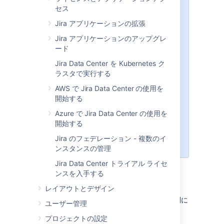
セス
If you decide to install
Jira
with the
archive file, you should
tar.gz
Jira アプリケーションの拡張
also install the JRE or the JDK.
Jira アプリケーションのアップグレ
Learn more about the supported
ード
versions:
Jira Data Center を Kubernetes ク
バンドルされる Tomcat および
ラスタで実行する
Java バージョン
AWS で Jira Data Center の使用を
Oracle JRE/JDK と Eclipse
開始する
Temurin のサポート対象バージ
ョン
Azure で Jira Data Center の使用を
Java のインストール方法
開始する
Jira で使われる Java のバージ
Jira のフェデレーション - 複数のイ
ョンを変更する方法
ンスタンスの管理
Jira Data Center トライアル ライセ
ンスを入手する
はじめる前に
レイアウトとデザイン
Jira
をインストールする前に、いくつかの質問に
ユーザー管理
答える必要があります。
プロジェクトの設定