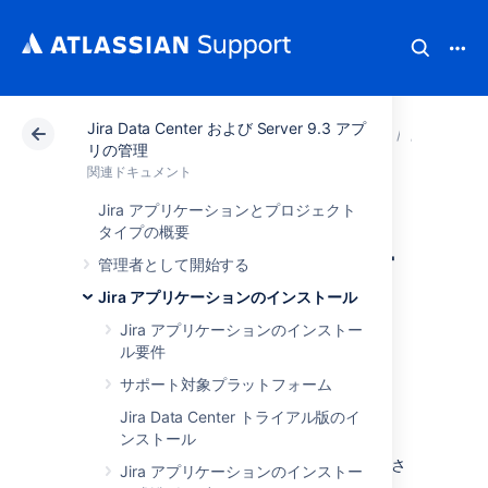
Jira Data Center および Server 9.3 アプ
アトラシアン サポート
関連ドキュメント
Jira Dat
Jira
リの管理
関連ドキュメント
Jira アプリケーシ
Jira アプリケーションとプロジェクト
タイプの概要
ョンのインストー
管理者として開始する
ル (Linux)
Jira アプリケーションのインストール
Jira アプリケーションのインストー
ル要件
In this guide we'll run you through installing a
サポート対象プラットフォーム
Jira
application in a production environment,
with an external database, using the Linux
Jira Data Center トライアル版のイ
installer.
ンストール
これは、Linux サーバー上で本番サイトを稼働さ
Jira アプリケーションのインストー
せる最も簡単な方法です。