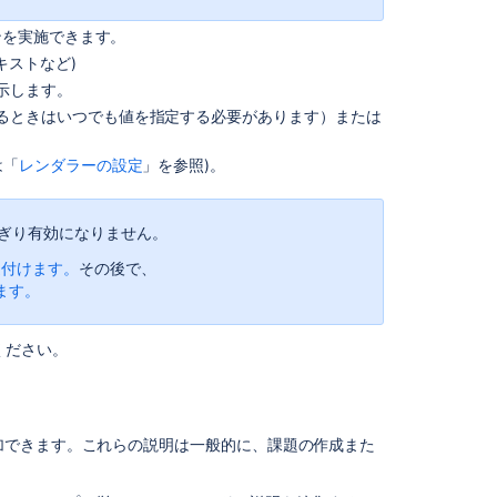
フ
ンを実施できます。
ィ
キストなど)
ー
示します。
ル
するときはいつでも値を指定する必要があります）または
ド
動
は「
レンダラーの設定
」を参照)。
作
を
課
ぎり有効になりません。
題
タ
連付けます。
その後で、
イ
ます。
プ
と
関
ください。
連
付
け
る
加できます。これらの説明は一般的に、課題の作成また
レ
ン