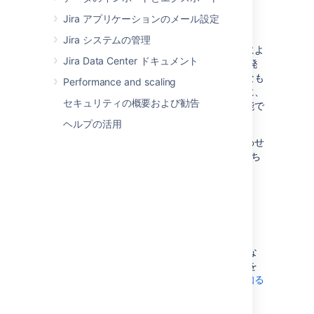
Jira アプリケーションのメール設定
Jira システムの管理
フィールドや画面、スキームのカスタマイズによ
Jira Data Center ドキュメント
り、JIRA アプリケーションの機能を最大限に発
揮させ、ユーザーの作業を効率的かつ効果的なも
Performance and scaling
のにできます。また、課題が更新されたときに、
セキュリティの概要および勧告
ユーザーに通知する通知スキームの設定が可能で
す。
ヘルプの活用
本セクションの以下のページは、ニーズに合わせ
て JIRA を設定し、カスタマイズするのに役立ち
ます。
カスタムフィールドを追加する
カスタム フィールドの動作や、各課題に必要な
情報を確実に得るためにカスタム フィールドを
課題に追加する方法について、
もっと詳しく知る