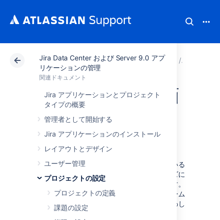
Jira Data Center および Server 9.0 アプ
アトラシアン サポート
関連ドキュメント
Jira Da
プロジ
リケーションの管理
関連ドキュメント
プロジェクトの画
Jira アプリケーションとプロジェクト
タイプの概要
面、スキーム、お
管理者として開始する
よびフィールド
Jira アプリケーションのインストール
レイアウトとデザイン
ユーザー管理
各課題の情報は、その課題に関連付けられている
フィールドに保持されています。組織のニーズに
プロジェクトの設定
合わせて、これらのフィールドを調整できます。
プロジェクトの定義
下の図は、これらのフィールドが画面やスキーム
を経由して、課題とどう​​関連しているかを表わし
課題の設定
たものです。