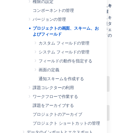
権限の設定
ユーザーは
画面
で課題を表示し、画面は
画面スキ
コンポーネントの管理
ーム
によって (課題の作成や編集など) 特定の課
題操作にマッピングされます。次いで、画面スキ
バージョンの管理
ームは
課題タイプ画面スキーム
によって、課題タ
プロジェクトの画面、スキーム、お
イプにマッピングされます。この設定がプロジェ
よびフィールド
クトに関連付けられ、プロジェクト内のすべての
課題に適用可能となります。
カスタム フィールドの管理
システム フィールドの管理
フィールドの動作を指定する
画面の定義
通知スキームを作成する
課題コレクターの利用
ワークフローで作業する
課題をアーカイブする
プロジェクトのアーカイブ
プロジェクト ショートカットの管理
データのインポートとエクスポート