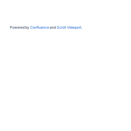
Powered by
Confluence
and
Scroll Viewport
.