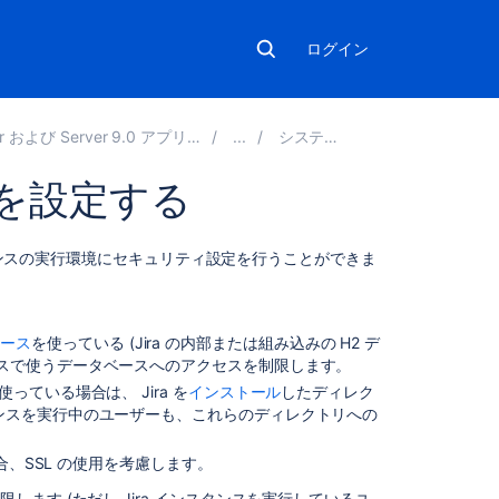
ログイン
 および Server 9.0 アプリケーションの管理
システム管理
を設定する
関
スタンスの実行環境にセキュリティ設定を行うことができま
連
コ
ン
ベース
を使っている (Jira の内部または組み込みの H2 デ
テ
タンスで使うデータベースへのアクセスを制限します。
ン
ツ
使っている場合は、 Jira を
インストール
したディレク
スタンスを実行中のユーザーも、これらのディレクトリへの
Configuring
security
場合、SSL の使用を考慮します。
in
します (ただし Jira インスタンスを実行しているユ