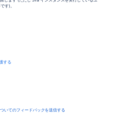
the
です)。
external
environment
What
is
an
external
user
security
policy?
保護する
Ability
to
selectively
enable
external
user
security
for
についてのフィードバックを送信する
subset
of
external