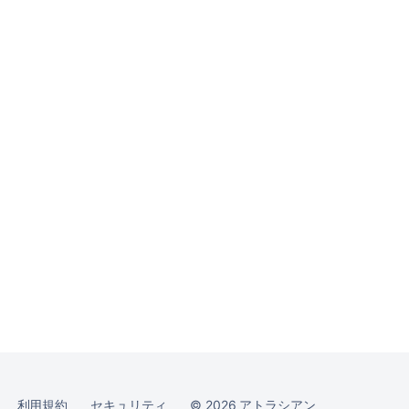
コ
ミ
ュ
ニ
テ
ィ
に
質
問
利用規約
セキュリティ
©
2026
アトラシアン