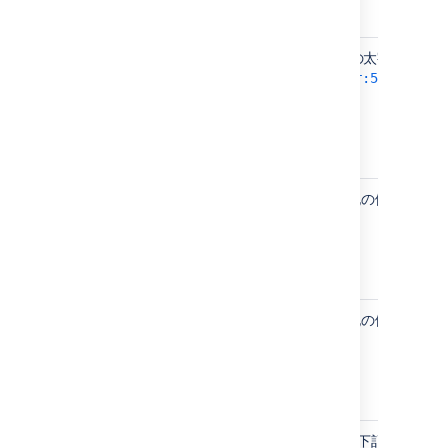
デ
タグに配置されます (下記の例の太字部分):
<url>
ー
jirad
<url>
jdbc:postgresql://
dbserver:5432/
タ
ベ
ー
ス
ユ
タグに配置されます (下記の例の太字部分
<username>
ー
jiradbuser
<username>
</username>
ザ
名
パ
タグに配置されます (下記の例の太字部分
<password>
ス
jiradbuser
<password>
</password>
ワ
ー
ド
ス
タグに配置されます (下記例の太字部
<schema-name>