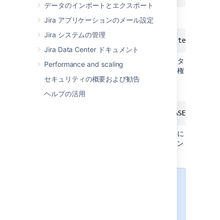
データのインポートとエクスポート
またはコマンドラインから
Jira アプリケーションのメール設定
Jira システムの管理
$ createdb -E UNICODE -l C -T template0 
Jira Data Center ドキュメント
ユーザーがデータベースに接続し、データ
Performance and scaling
ベース中でテーブルを作成・追加できる権
セキュリティの概要および勧告
限を持っていることを確認します。
ヘルプの活用
GRANT ALL PRIVILEGES ON DATABASE <Databa
権限が正常に付与されたことを検証するに
は、データベースに接続して「\z」コマン
ドを実行します。
最適な PostgreSQL パフォーマンス
を達成して維持するには、毎日実行
する保守タスクをスケジュールして
データベースの統計を更新する必要