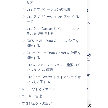
PostgreSQL を再起動して変更を反映します。
セス
Jira アプリケーションの拡張
お使いのバージョンの PostgreSQL 用にデータ
ベースやデータベースを作成する
Jira アプリケーションのアップグレ
ード
PostgreSQL のバージョンのユーザーやデータベ
ースの作成に関する情報は、PostgreSQL の
Jira Data Center を Kubernetes ク
Web サイト
に記載されています。
ラスタで実行する
Jira
が接続するためのデータベース ユー
AWS で Jira Data Center の使用を
ザー (ログイン ロール) を作成します (例:
開始する
)。
jiradbuser
Azure で Jira Data Center の使用を
このデータベース ユーザー名を覚えておき
開始する
ます。
これは以降のステップにおいて
Jira
の接続を設定する際に使用します。
Jira のフェデレーション - 複数のイ
ンスタンスの管理
Unicode 照合を含む課題を保存するため
に、
Jira
用データベースを作成します (例:
Jira Data Center トライアル ライセ
)。
jiradb
ンスを入手する
このデータベース名を覚えておきます。
こ
レイアウトとデザイン
れは以降のステップにおいて
Jira
の接続
を設定する際に使用します。
ユーザー管理
プロジェクトの設定
CREATE DATABASE jiradb WITH ENCODING 'UN