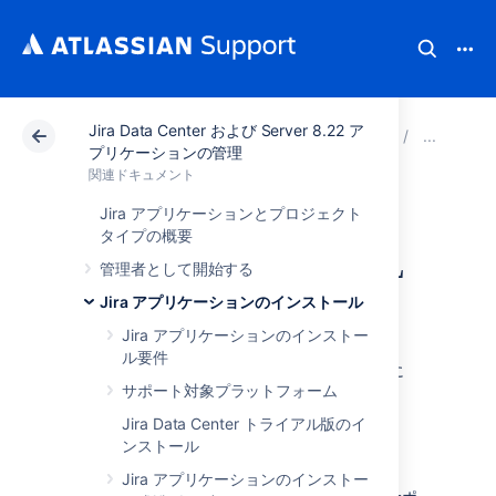
Jira Data Center および Server 8.22 ア
アトラシアン サポート
関連ドキュメント
Jira Da
Ji
プリケーションの管理
関連ドキュメント
Jira アプリケーシ
Jira アプリケーションとプロジェクト
タイプの概要
ョンの PostgreSQL
管理者として開始する
への接続
Jira アプリケーションのインストール
Jira アプリケーションのインストー
ル要件
ここでは、
Jira
を
PostgreSQL
データベースに
サポート対象プラットフォーム
接続する方法を解説します。
Jira Data Center トライアル版のイ
ンストール
はじめる前に
Jira アプリケーションのインストー