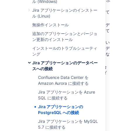
ご使用の PostgreSQL のバージョンがサポ
ル (Windows)
ート対象であることを確認します。
Jira アプリケーションのインストー
サポート対象プラットフォーム
を参照して
ル (Linux)
ください。
無操作インストール
Jira を他のサーバーに移行
する場合は、デ
ータのエクスポートを
バックアップ
として
追加のアプリケーションとバージョ
作成します。その後、「
ン更新のインストール
データベースの切り替え
」で説明されてい
インストールのトラブルシューティ
るように、元のデータベースから新しいデ
ング
ータベースにデータを移行できるようにな
ります。
Jira アプリケーションのデータベー
セットアップ ウィザードを実行中の場合
スへの接続
を除き、開始する前に
Jira
をシャットダ
Confluence Data Center を
ウンします。
Amazon Aurora に接続する
Jira アプリケーションを Azure
1. PostgreSQL データベース
SQL に接続する
を作成・設定する
Jira アプリケーションの
PostgreSQL への接続
リモート TCP 接続を承認する (リモート
Jira アプリケーションを MySQL
PostgreSQL サーバーのみ)
5.7 に接続する