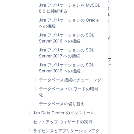
Jira
をリモート PostgreSQL サーバーに接続す
Jira アプリケーションを MySQL
る場合 (PostgreSQL サーバーが
Jira
Server の
8.0 に接続する
ホスト システムでローカルにインストールされ
ていない場合)、
Jira アプリケーションの Oracle
Jira
Server の IP アドレスから
のリモート TCP 接続を承認するよう、
への接続
および
data/postgresql.conf
Jira アプリケーションの SQL
ファイルを構成する必要が
data/pg_hba.conf
Server 2016 への接続
あります。
Jira アプリケーションの SQL
次の PostgreSQL ドキュメントには、
Server 2017 への接続
ファイルや
フ
postgresql.conf
pg_hba.conf
Jira アプリケーションの SQL
ァイルで利用できる
の値に
listen_addresses
Server 2019 への接続
ついての情報が含まれています。
データベース接続のチューニング
PostgreSQL 11 ドキュメント —
Connections and Authentication
データベース パスワードの暗号
PostgreSQL 10 ドキュメント —
化
Connections and Authentication
データベースの切り替え
PostgreSQL 9.6 ドキュメント — 接続と
Jira Data Center のインストール
認証
セットアップ ウィザードの実行
およ
data/postgresql.conf
び
ファイルを変更した後、
data/pg_hba.conf
ライセンスとアプリケーションアク