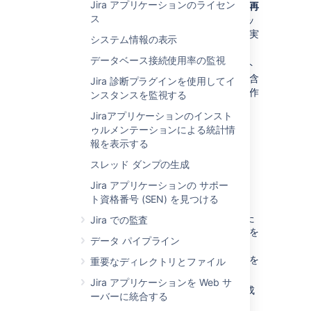
Jira アプリケーションのライセン
バックグラウンドでインデックス再
ス
作成する
: すべての課題のインデッ
クス再作成をバックグラウンドで実
システム情報の表示
行します。
データベース接続使用率の監視
全インデックスを再作成:
コメント
および変更履歴のインデックスを含
Jira 診断プラグインを使用してイ
むインデックス全体を削除して再作
ンスタンスを監視する
成します。
Jiraアプリケーションのインスト
ゥルメンテーションによる統計情
報を表示する
スレッド ダンプの生成
Jira アプリケーションの サポー
ト資格番号 (SEN) を見つける
オプション:
バックグラウンド
また
Jira での監査
は
全インデックス再作成
。どちらを
データ パイプライン
選択すべきかが不明な場合、「
インデックス再作成オプション
」を
重要なディレクトリとファイル
参照してください。
Jira アプリケーションを Web サ
現在のノード:
インデックス再作成
ーバーに統合する
が実施されるノード。Jira Data