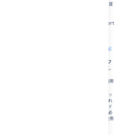
復元を有効化し、スナップショットの頻度
を選択します。
スナップショットは
<
yourJirahome
>/exports/export/
indexsn
ディレクトリに保存されます。
インデックスを復元するには:
[
インデックス
] ページに移動します (
上記
を参照)。
過去に保存したインデックスの名前を [
フ
ァイル名
] に入力し、[
復元
] をクリックし
ます。
インデックスの復元中は Jira を利用
できません。
スナップショット撮影後にインデッ
クス再作成に必要な設定が変更され
た場合、復元後にバックグラウンド
でインデックス再作成を実行する必
要があります。復元後は Jira が使用
可能になります。