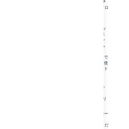
インデックス パスを変更するには、
Jira システ
ム管理者
グローバル権限
を持つユーザーとしてロ
グインする必要があります。
Jira 4.2 よりも前のバージョンから
XML バックアップ
を使用して Jira をアッ
プグレードし、インデックス パスにカス
タム ディレクトリを使用した場合、イン
デックス パスの場所としてこのカスタム
ディレクトリを使用する (編集不可) か、
既定のディレクトリを使用するかを選択で
きます。ただし、既定のディレクトリの使
用に切り替えた後は、カスタムディレクト
リ オプションを選択できなくなります。
既定ディレクトリの場所は、
Jira アプリケーション ホーム ディレクト
リ
の
サブディレクトリ
caches
/indexesV1
です。
Jira インデックス用 NFS ストレージはサポー
トされていません。詳細は、「
サポート対象プラットフォーム
」を参照してくだ