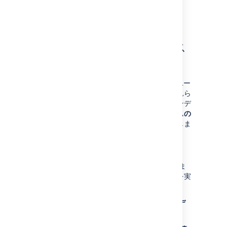
さい。
ダウンタイムなしで Jira
Data Center のインデックス
を再作成する
インデックスの整合性の維持は、Jira を常にユー
ザーに公開するのと同じくらい重要です。これら
の手順では、ダウンタイムなしですべてのインデ
ックスを削除および再作成する
全インデックスの
再作成
オプションを実行できるようサポートしま
す。
始める前に
ノードを選択し、ロード バランサから削除しま
す。これを使用して、インデックスの再作成を実
行します。
ダウンタイムなしで Jira Data Center のインデ
ックスを再作成するには: