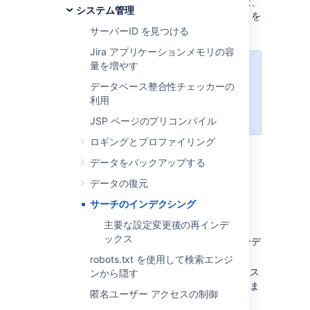
インデックスを再作成する際の詳細については、
システム管理
「
主要な構成変更後のインデックスの再作成
」を
参照してください。
サーバーID を見つける
Jira アプリケーションメモリの容
量を増やす
次のすべての手順を行うには、
Jira
管理者
グローバル権限
を持つユーザ
データベース整合性チェッカーの
ーとしてログインする必要がありま
利用
す。
JSP ページのプリコンパイル
ロギングとプロファイリング
データをバックアップする
Jira のインデックスを再作
データの復元
成
サーチのインデクシング
主要な設定変更後の再インデ
[
管理
] (
) > [
システム
] に移動します。
ックス
詳細 > インデックス作成
を選択してインデ
ックス作成ページを開きます。
robots.txt を使用して検索エンジ
このページでは、次の２つのインデックス
ンから隠す
再作成オプションのいずれかを選択できま
匿名ユーザー アクセスの制御
す。