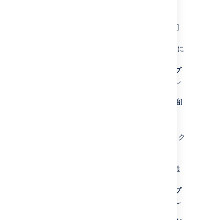
作成できます。
画面右上で [
管理
]
(
) >
[
プロジェクト
]
の順に選択します。
インデックスを再作成するプロジェクトに
進みます。
[
プロジェクト設定
] (左側のパネル) で [
プ
ロジェクトを再インデックス化
] を選択し
ます。
[
プロジェクトの再インデックス化を開始
]
を選択します。
Jira プロジェクト管理者権限を持っている場合
は、次のように 1 つのプロジェクトのインデック
スを再作成できます。
画面右下で [
プロジェクト設定
] (
) を選
択します。
[
プロジェクト設定
] (左側のパネル) で [
プ
ロジェクトを再インデックス化
] を選択し
ます。