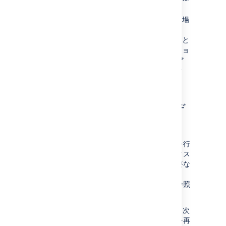
削除が行われた課題も含まれます。
Jira データベースを復元する必要がある場
合、インデックス復元プロセスを利用し
て、インデックスを最新の状態にすること
ができます。インデックスのスナップショ
ットは復元されるデータベース バックア
ップよりも前の日付でなければなりませ
ん。
単一プロジェクトのインデ
ックス再作成
単一のプロジェクトに影響を及ぼす設定変更を行
った場合、そのプロジェクトのみのインデックス
再作成が可能です。インデックス再作成が必要な
場合について詳細は、「
主要な設定変更後のインデックス再作成
」を参照
してください。
Jira システム管理者権限を持っている場合は、次
のように 1 つのプロジェクトのインデックスを再