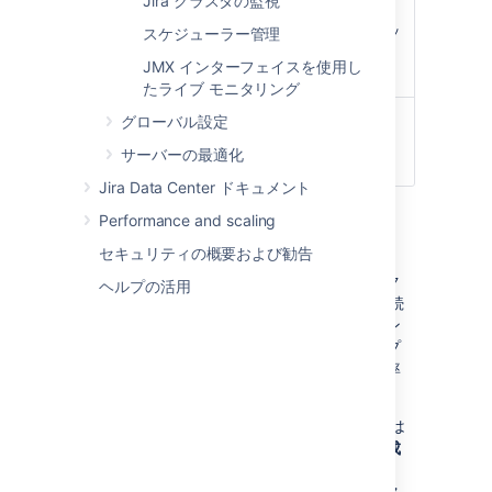
Jira クラスタの監視
最新のインデッ
インデックスを再作成、
クスを保持し、
最適化し、古いインデッ
スケジューラー管理
内部で更新しま
クスを削除します。
JMX インターフェイスを使用し
す。
たライブ モニタリング
ディスク フラグ
ディスク フラグメンテ
グローバル設定
メンテーション
ーションが排除されま
サーバーの最適化
が発生します。
す。
Jira Data Center ドキュメント
Performance and scaling
バックグラウンドでインデックス再作成する
セキュリティの概要および勧告
このオプションを使用すると、インデック
ヘルプの活用
スの再作成時に Jira インスタンスを引き続
き使用可能にすることができますが、イン
スタンスの速度は遅くなります。このオプ
ションを実行する必要がある場合、使用率
が低い時間帯に実行してください。
さらに、ディスク フラグメンテーションは
バックグラウンドでのインデックス再作成
を実行するたびに増加します。可能な場
合、代わりにプロジェクトのインデックス