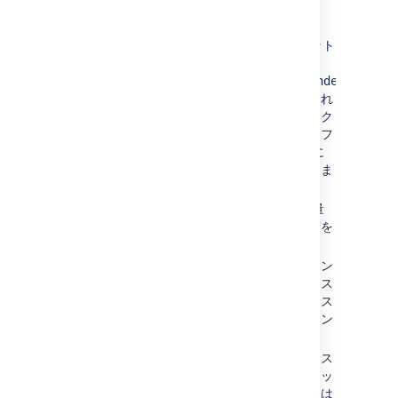
追加情報
Jira は常に最新の 3 つのスナップショット
を保持します (場所:
<
yourJirahome
>/exports/export/
indexsnapsho
古いスナップショットは自動的に削除され
ます。スナップショットは相当なディスク
スペースを占有することがあるため、オフ
ライン ストレージに移動するか、必要に
応じて削除する必要が生じる場合がありま
す。
スナップショット プロセスは比較的軽量
なプロセスで、システムにそれほど負荷を
与えません。
スナップショット撮影プロセスでは、イン
デックスサイズと同等のディスクスペース
が一時的に必要になります。撮影されたス
ナップショットのサイズは、それぞれイン
デックスのサイズの約 25% です。
すべての課題は復元中に適宜インデックス
の再作成が行われます。これには、スナッ
プショットの撮影後に追加、更新、または