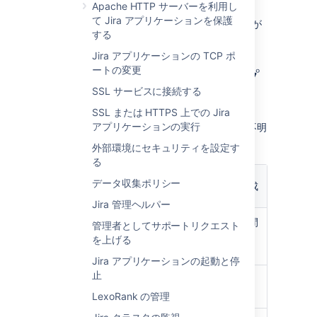
Apache HTTP サーバーを利用し
Center でのみ利用可能です。
て Jira アプリケーションを保護
インデックス パス:
インデックスが
する
保存されるディレクトリ。
Jira アプリケーションの TCP ポ
ートの変更
インデックス再作成のオプ
SSL サービスに接続する
ション
SSL または HTTPS 上での Jira
アプリケーションの実行
選択すべきインデックス再作成オプションが不明
な場合、次の情報をご確認ください。
外部環境にセキュリティを設定す
る
バックグラウン
データ収集ポリシー
ドでインデック
全インデックスの再作成
ス再作成する
Jira 管理ヘルパー
シングルスレッ
マルチスレッド。短時間
管理者としてサポートリクエスト
ド。完了に時間
で完了します。
を上げる
がかかります。
Jira アプリケーションの起動と停
止
いつもで取り消
開始後は取り消し不可。
し可能。
LexoRank の管理