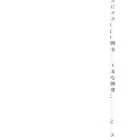
インデックス復元を有効化すると、インデックス
のスナップショットを定期的に取得できるように
なります。これにより、障害が発生した場合、イ
ンデックスを再作成するよりも速くインデックス
を復元できます。これは、大規模な Jira インス
トール環境で Jira を長時間オフラインにできな
い場合に特に便利です。小規模な Jira インスタ
ンスの場合、インデックスの
再作成
にあまり時間
を要しないため、インデックス復元を有効化する
価値が少ない場合があります。
全インデックス再作成のほうがスナップショット
から復元するよりも速いかどうかは、復元される
スナップショットがどのくらい前に撮られたかな
ど、ファクターの数に依存します。大規模で複雑
なインストール環境では、本番環境で信頼して使
用できるように事前に開発/テストサーバーでこ
のプロセスをテストしておくべきです。
インデックス復元を有効化するには:
[
インデックス
] ページに移動します (
上記
を参照)。
[
設定の編集
] をクリックしてインデックス