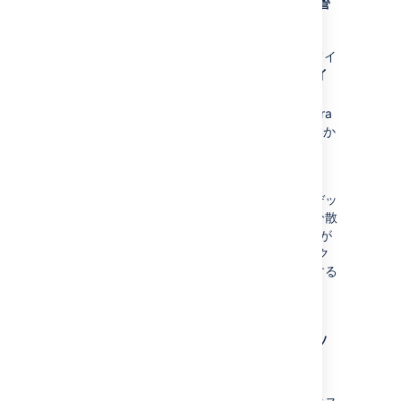
選択したノードの Jira にアクセスし、[
管
理
] (
) > [
システム
] を選択します。
[詳細] > [インデックス作成]
を選択してイ
ンデックス作成ページを開きます。[
全イ
ンデックスの再作成
]を実行します。
インデックスの再作成が完了したら、Jira
インスタンスにアクセスし、問題がないか
どうかを確認します。
ノードをロード バランサに追加します。
インデックスの再作成後、再作成されたインデッ
クスはクラスター内の別のノードへ自動的に分散
されます (この間、一部パフォーマンスの低下が
発生する場合があります)。その間にインデック
スに変更が加えられた場合は、整合性を維持する
ため、それらも適用されます。
インデックスのバックアッ
プと復元