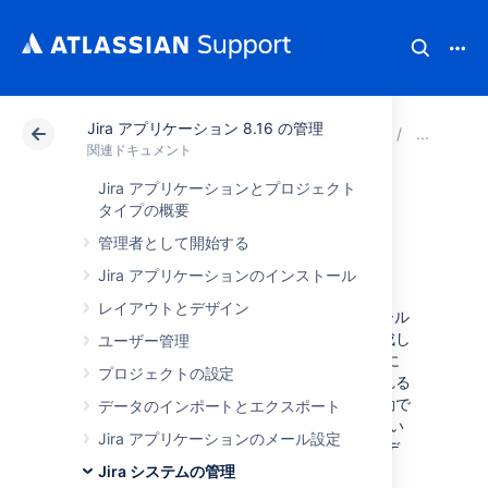
Jira アプリケーション 8.16 の管理
アトラシアン サポート
関連ドキュメント
Jira ア
シ
関連ドキュメント
Jira アプリケーションとプロジェクト
サーチのインデク
タイプの概要
管理者として開始する
シング
Jira アプリケーションのインストール
レイアウトとデザイン
高速な検索を提供するため、Jira は課題フィール
ドに入力されたテキストのインデックスを作成し
ユーザー管理
ます。このインデックスはファイル システムに
プロジェクトの設定
保存され、課題テキストが追加または変更される
たびに更新されます。このインデックスを手動で
データのインポートとエクスポート
再作成する必要が生じることがあります (新しい
Jira アプリケーションのメール設定
カスタム フィールドを追加した場合や、インデ
ックスが失われたり、壊れたりした場合など)。
Jira システムの管理