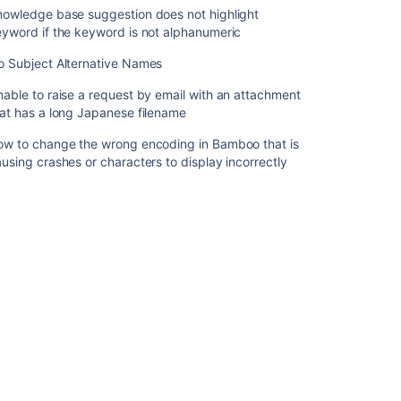
る
nowledge base suggestion does not highlight
yword if the keyword is not alphanumeric
オ
ブ
o Subject Alternative Names
ジ
able to raise a request by email with an attachment
ェ
at has a long Japanese filename
ク
ト
ow to change the wrong encoding in Bamboo that is
を
using crashes or characters to display incorrectly
検
索
す
る
レ
ポ
ー
ト
を
扱
う