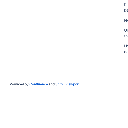
K
ke
N
Un
th
H
ca
Powered by
Confluence
and
Scroll Viewport
.