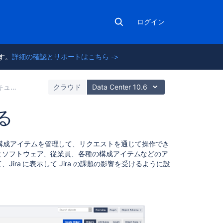
ログイン
ます。
詳細の確認とサポートはこちら ->
メント
クラウド
Data Center 10.6
る
こ
アセットや構成アイテムを管理して、リクエストを通じて操作でき
の
とソフトウェア、従業員、各種の構成アイテムなどのア
セ
ra に表示して Jira の課題の影響を受けるように設
ク
シ
ョ
ン
の