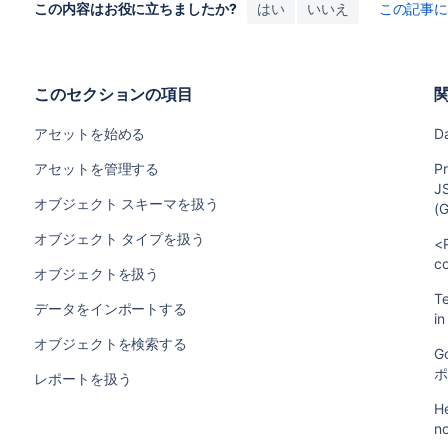
この内容はお役に立ちましたか?
はい
いいえ
この記事
このセクションの項目
アセットを始める
D
アセットを管理する
P
JS
オブジェクト スキーマを扱う
(
オブジェクト タイプを扱う
<
c
オブジェクトを扱う
Te
データをインポートする
in
オブジェクトを検索する
G
レポートを扱う
H
no