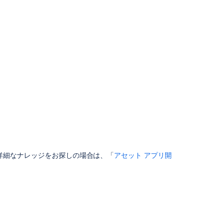
ブ
ジ
ェ
ク
ト
ス
キ
ー
マ
を
扱
う
オ
ブ
ジ
より詳細なナレッジをお探しの場合は、「
アセット アプリ開
ェ
ク
ト
タ
イ
プ
を