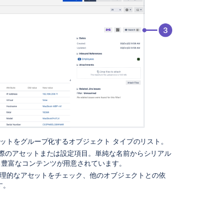
項
目
ア
セ
ッ
ト
を
始
め
る
ア
セ
ッ
ットをグループ化するオブジェクト タイプのリスト。
ト
際のアセットまたは設定項目。単純な名前からシリアル
を
る豊富なコンテンツが用意されています。
管
物理的なアセットをチェック、他のオブジェクトとの依
理
す。
す
る
オ