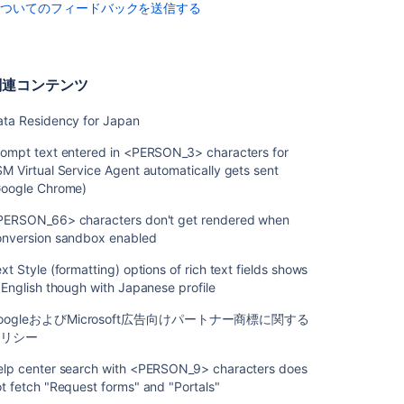
についてのフィードバックを送信する
扱
う
オ
ブ
関連コンテンツ
ジ
ェ
ata Residency for Japan
ク
ト
rompt text entered in <PERSON_3> characters for
を
M Virtual Service Agent automatically gets sent
扱
Google Chrome)
う
PERSON_66> characters don't get rendered when
デ
onversion sandbox enabled
ー
xt Style (formatting) options of rich text fields shows
タ
 English though with Japanese profile
を
イ
oogleおよびMicrosoft広告向けパートナー商標に関する
ン
ポリシー
ポ
ー
elp center search with <PERSON_9> characters does
ト
t fetch "Request forms" and "Portals"
す