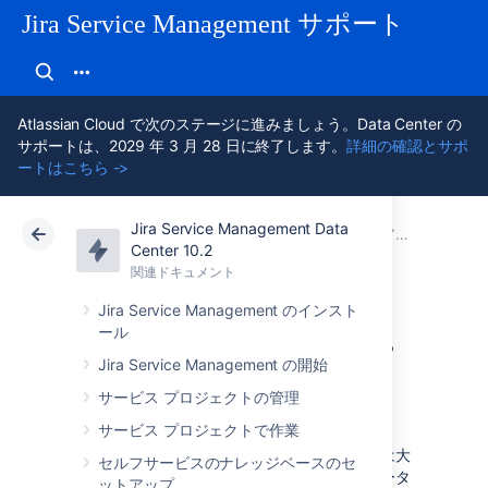
Jira Service Management サポート
Atlassian Cloud で次のステージに進みましょう。Data Center の
サポートは、2029 年 3 月 28 日に終了します。
詳細の確認とサポ
ートはこちら ->
Jira Service Management Data
アトラシアン サポート
Jira Service Management 10.2
関連ドキュメント
アセットで資産を管理する
Center 10.2
関連ドキュメント
クラウド
Data Center 10.2
Jira Service Management のインスト
ール
データをインポー
Jira Service Management の開始
トする
サービス プロジェクトの管理
サービス プロジェクトで作業
すべてを手動で入力すると、大規模な組織では大
セルフサービスのナレッジベースのセ
仕事になる可能性があります。そのため、データ
ットアップ