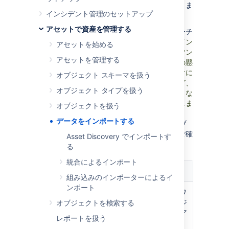
の入力をサポートするいくつかのツールがありま
インシデント管理のセットアップ
す。
アセットで資産を管理する
スケールアップする前に、スマートなアプローチ
から始めることをお勧めします。
アセットのイン
アセットを始める
ポートはリソースを大量に消費し、パフォーマン
アセットを管理する
ス上の問題につながる可能性があります。この懸
念は、インポートされるオブジェクトの数だけに
オブジェクト スキーマを扱う
関係するものではありません。属性マッピング、
オブジェクト タイプを扱う
属性の総数、それらの属性に関連するさまざまな
値など、インポートのカスタマイズにも関係しま
オブジェクトを扱う
す。インポートに正式な制限はありませんが、
データをインポートする
Jira Service Management ガードレール
のオブ
ジェクトとスキーマの数に関する推奨事項をご確
Asset Discovery でインポートす
認ください。
る
統合によるインポート
インポー
説明
ト
組み込みのインポーターによるイ
ンポート
Assets Discovery は、ネットワ
ーク アセットを取得するエージ
オブジェクトを検索する
ェントレス スキャナーです。ア
レポートを扱う
セット オブジェクト スキーマ