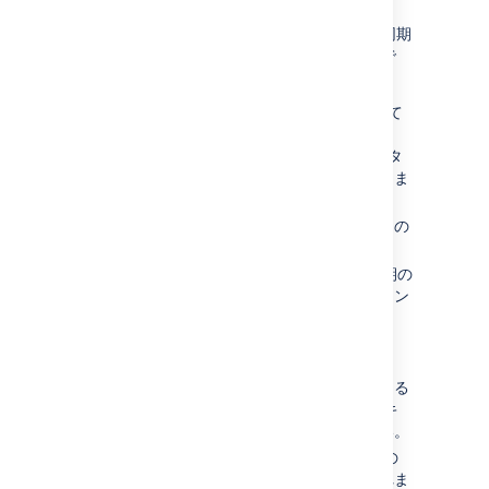
すべてのインポートと、前回の同期や次回の同期
日などの詳細を表示する方法は以下のとおりで
す。
メニュー バーから [
アセット
] を選択して
から [
インポート
] を選択します。
オブジェクト スキーマの [
インポート
] タ
ブからこのビューに移動することもできま
す。
ページのフィルターを使用すると、特定の
インポート構成の詳細が表示されます。
前回の同期と次回以降 5 回目までの同期の
詳細を確認するには、インポート構成リン
クを選択します。
参考情報
インポート構成の詳細をすべて表示できる
のは、表示権限があるオブジェクト スキ
ーマのみであることに注意してください。
他のオブジェクト スキーマでは、前回の
同期と次回の同期の詳細のみが表示されま