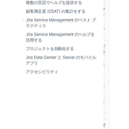
に取り込むアセットや属性を選
複数の言語でヘルプを提供する
Assets
択したり、スキャン パターンを
Discovery
顧客満足度 (CSAT) の集計をする
作成してより具体的な詳細を検
索したりできます。
Jira Service Management のベスト プ
ラクティス
「Assets Discovery でインポー
Jira Service Management のヘルプを
トする」を参照する
活用する
統合によって、クラウド サービ
プロジェクトを自動化する
ス、アセット マネージャー、そ
Jira Data Center と Server のモバイル
の他の CMDB などの他のツー
アプリ
ルに接続できます。これらの統
合は、Atlassian Marketplace
アクセシビリティ
から無料でダウンロードできま
連携
す。これには、AWS、Azure、
Google Cloud、ServiceNow そ
の他が含まれます。
統合によるインポートをご参照
ください。
CSV、データベース、Jira ユー
ザー、JSON、LDAP、またはそ