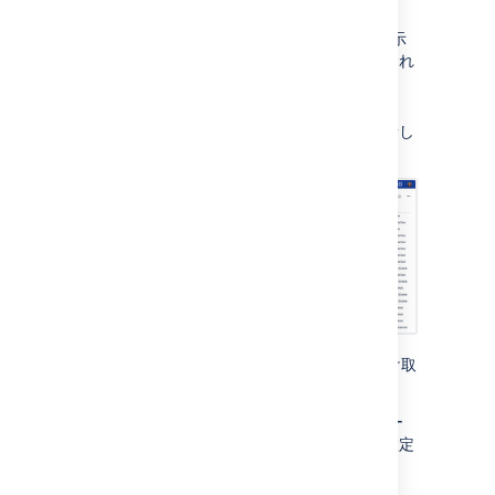
す。
最大で 500 件までインポート構成を表示
できます。他のインポート構成が表示され
るようにするにはフィルターを調整しま
す。
[
アクション
] 列からインポート構成を新し
いタブで開くことができます。
インポートのステータスについての通知を受け取
るには、次の手順を実行します。
対象のオブジェクト スキーマにナビゲー
トし、通知を受け取りたいインポート設定
を選択します。
歯車アイコンを選択して [
設定
] を選択し