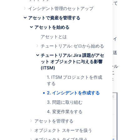
いるサポート担当としてインシデントを報告して
インシデント管理のセットアップ
いると考えてみましょう。
アセットで資産を管理する
インシデントを作成する
アセットを始める
アセットとは
課題をプロジェクトで作成して、そのタイ
プを [
インシデント
] に設定します。
チュートリアル: ゼロから始める
要約を入力します。たとえば「メールを送
チュートリアル: Jira 課題がアセ
信できない」などとします。
ット オブジェクトに与える影響
[
影響を受けるビジネス サービス
] フィール
(ITSM)
ドを [
メール サービス
] に設定します。こ
1. ITSM プロジェクトを作成
こでは、影響を受けるアセット オブジェ
する
クトを実際に選択します。
2. インシデントを作成する
3. 問題に取り組む
4. 変更作業をする
アセットを管理する
オブジェクト スキーマを扱う
オブジェクト タイプを扱う