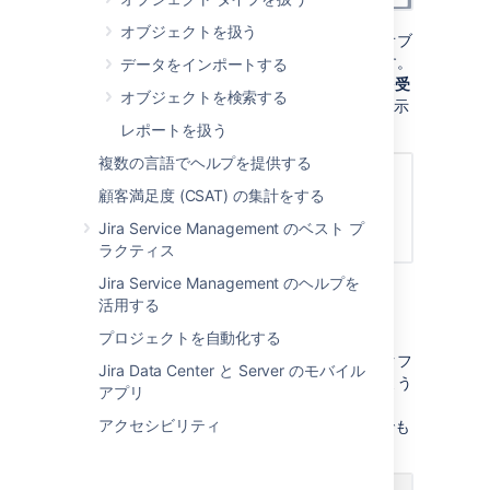
オブジェクトを扱う
作成したインシデントを見ると、アセットのオブ
ジェクトにリンクされていることがわかります。
データをインポートする
影響を受けるメール サービスの詳細が [
影響を受
オブジェクトを検索する
けるビジネス サービス
] フィールドに自動で表示
されます。
レポートを扱う
複数の言語でヘルプを提供する
顧客満足度 (CSAT) の集計をする
Jira Service Management のベスト プ
ラクティス
Jira Service Management のヘルプを
活用する
関連するワークフロー
プロジェクトを自動化する
プロジェクトがインシデントに使用するワークフ
Jira Data Center と Server のモバイル
ローは次のとおりです。インシデントがどのよう
アプリ
にプロジェクトを進んでいくかを把握します。
アクセシビリティ
[
プロジェクト設定
] > [
ワークフロー
] でいつでも
表示できます。