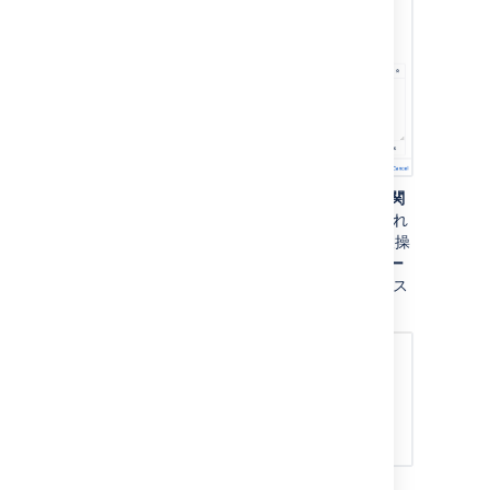
これで原因が特定されて、アセットの [
関
連するサーバー
] も Jira 課題にリンクされ
ます。テンプレートに組み込まれた事後操
作によって、[
影響を受けるビジネス サー
ビス
] と [
関連するサーバー
] のステータス
が更新されました。