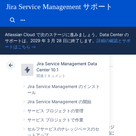
Jira Service Management サポート
Atlassian Cloud で次のステージに進みましょう。Data Center の
サポートは、2029 年 3 月 28 日に終了します。
詳細の確認とサポ
ートはこちら ->
Jira Service Management Data
アトラシアン サポート
Jira Service Management 10.1
関連ドキュメント
チュートリアル:
Center 10.1
関連ドキュメント
クラウド
Data Center 10.1
Jira Service Management のインスト
ール
2. インシデントを
Jira Service Management の開始
作成する
サービス プロジェクトの管理
サービス プロジェクトで作業
プロジェクトを作成した後は、すぐにそのプロジ
セルフサービスのナレッジベースのセ
ェクトで作業を開始できます。ここでは、現場に
ットアップ