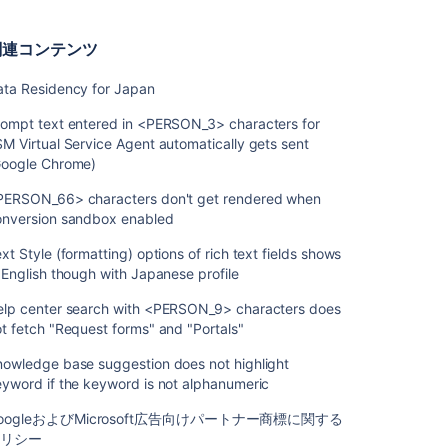
の
設
関連コンテンツ
定
グ
ata Residency for Japan
ロ
ー
rompt text entered in <PERSON_3> characters for
バ
M Virtual Service Agent automatically gets sent
ル
Google Chrome)
Jira
PERSON_66> characters don't get rendered when
設
onversion sandbox enabled
定
の
xt Style (formatting) options of rich text fields shows
構
 English though with Japanese profile
成
elp center search with <PERSON_9> characters does
並
t fetch "Request forms" and "Portals"
行
イ
nowledge base suggestion does not highlight
ン
yword if the keyword is not alphanumeric
ポ
ー
oogleおよびMicrosoft広告向けパートナー商標に関する
ト
ポリシー