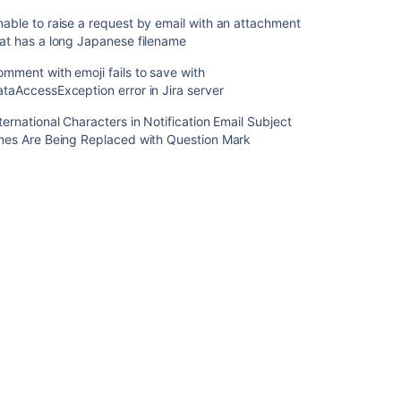
を
able to raise a request by email with an attachment
設
at has a long Japanese filename
定
す
mment with emoji fails to save with
る
taAccessException error in Jira server
グ
ternational Characters in Notification Email Subject
ロ
ines Are Being Replaced with Question Mark
ー
バ
ル
ア
セ
ッ
ト
設
定
を
構
成
す
る