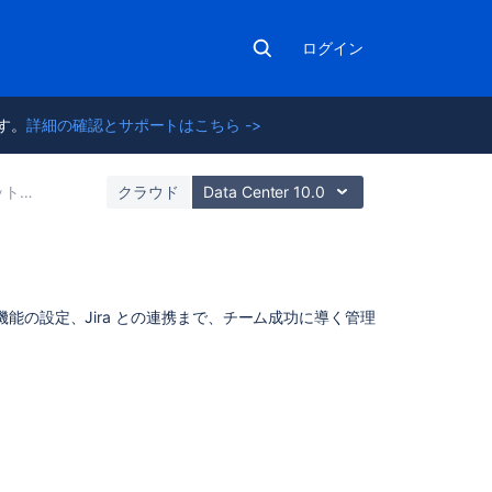
ログイン
ます。
詳細の確認とサポートはこちら ->
管理する
クラウド
Data Center 10.0
こ
能の設定、Jira との連携まで、チーム成功に導く管理
の
セ
ク
シ
ョ
ン
の