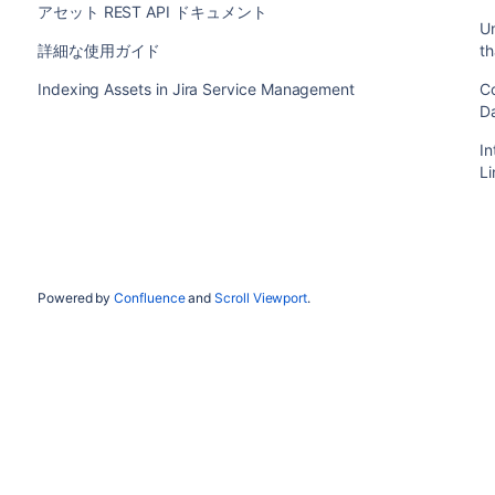
アセット REST API ドキュメント
Un
詳細な使用ガイド
th
Indexing Assets in Jira Service Management
Co
Da
In
L
Powered by
Confluence
and
Scroll Viewport
.