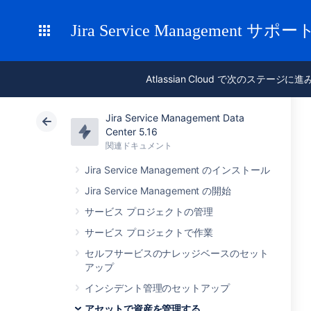
Jira Service Management サポー
Atlassian Cloud で次のステージに
Jira Service Management Data
Center 5.16
関連ドキュメント
Jira Service Management のインストール
Jira Service Management の開始
サービス プロジェクトの管理
サービス プロジェクトで作業
セルフサービスのナレッジベースのセット
アップ
インシデント管理のセットアップ
アセットで資産を管理する