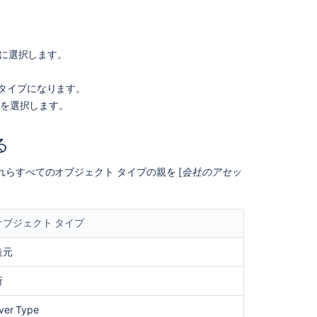
conversion
sandbox
enabled
順に選択します。
Help
center
search
 タイプになります。
with
] を選択します。
<PERSON_9>
characters
る
does
not
らすべてのオブジェクト タイプの親を [
会社のアセッ
fetch
"Request
forms"
and
オブジェクト タイプ
"Portals"
造元
Text
Style
所
(formatting)
options
ver Type
of