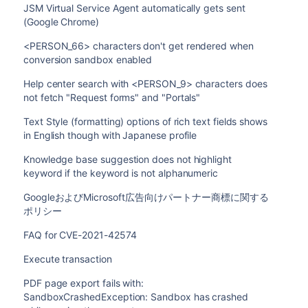
JSM Virtual Service Agent automatically gets sent
(Google Chrome)
<PERSON_66> characters don't get rendered when
conversion sandbox enabled
Help center search with <PERSON_9> characters does
not fetch "Request forms" and "Portals"
Text Style (formatting) options of rich text fields shows
in English though with Japanese profile
Knowledge base suggestion does not highlight
keyword if the keyword is not alphanumeric
GoogleおよびMicrosoft広告向けパートナー商標に関する
ポリシー
FAQ for CVE-2021-42574
Execute transaction
PDF page export fails with:
SandboxCrashedException: Sandbox has crashed