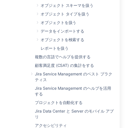
オブジェクト スキーマを扱う
オブジェクト タイプを扱う
オブジェクトを扱う
データをインポートする
オブジェクトを検索する
レポートを扱う
複数の言語でヘルプを提供する
顧客満足度 (CSAT) の集計をする
Jira Service Management のベスト プラク
ティス
Jira Service Management のヘルプを活用
する
プロジェクトを自動化する
Jira Data Center と Server のモバイル アプ
リ
アクセシビリティ