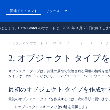
ト
関連ドキュメント
リソース
進みましょう。Data Center のサポートは、2029 年 3 月 28 日に終了し
アトラシアン サポート
Jira Service Management 5.16
関連ドキュメント
チュートリア
2. オブジェクト タイプ
オブジェクト タイプは、共通の属性で伝達される同種の情報を使
タイプは 1 台の PC ではなく、コンピューター、ハードウェア
最初のオブジェクト タイプを作成す
最初のオブジェクト タイプを作成するには、次の手順に従います
オブジェクト スキーマで [
作成
] を選択します。