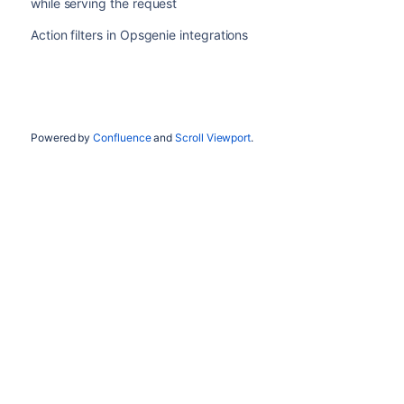
while serving the request
Action filters in Opsgenie integrations
Powered by
Confluence
and
Scroll Viewport
.