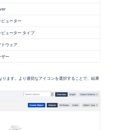
rich
text
ver
fields
shows
ンピューター
in
English
ンピューター タイプ
though
with
フトウェア
Japanese
profile
ーザー
Knowledge
base
suggestion
なります。より適切なアイコンを選択することで、結果
does
not
highlight
keyword
if
the
keyword
is
not