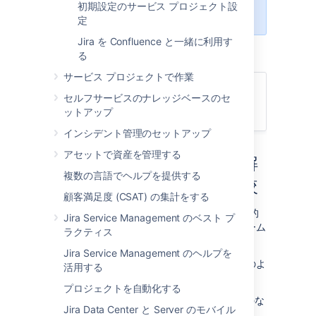
初期設定のサービス プロジェクト設
連付け
」を参照してください。
定
Jira を Confluence と一緒に利用す
る
サービス プロジェクトで作業
このページの内容
セルフサービスのナレッジベースのセ
ットアップ
インシデント管理のセットアップ
アセットで資産を管理する
作成済みのリクエストと解
複数の言語でヘルプを提供する
決済みのリクエストを比較
顧客満足度 (CSAT) の集計をする
サービス チームの正常性を測定する最も一般的
Jira Service Management のベスト プ
な方法は、受け取ったリクエストの数と、チーム
ラクティス
が解決できる要求の数を比較することです。
Jira Service Management のヘルプを
このような解決状況の傾向を使用すると、次のよ
活用する
うな疑問に回答することができます。
プロジェクトを自動化する
今週のリクエストの増大は一時的なものな
Jira Data Center と Server のモバイル
のか、なんらかの傾向の一部なのか。