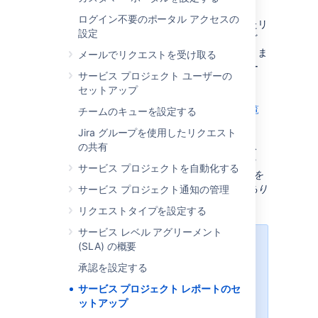
ログイン不要のポータル アクセスの
レポートを使用すると、チームは、受け取ったリ
設定
クエストの数とタイプやそれらの解決方法など
の、プロジェクトの傾向を確認することができま
メールでリクエストを受け取る
す。すべてのチーム (特に SLA を使用するチー
サービス プロジェクト ユーザーの
ム) でレポートを使用することをおすすめしま
セットアップ
す。
SLA のレポートについての詳細はこちらをご覧
チームのキューを設定する
ください。
Jira グループを使用したリクエスト
レポートを表示または作成するには、サービス
の共有
デスク プロジェクトのサイドバーから [
レポー
サービス プロジェクトを自動化する
ト
] を選択します。
レポートの作成または編集を
行うには、プロジェクト管理者である必要があり
サービス プロジェクト通知の管理
ます
。
リクエストタイプを設定する
サービス レベル アグリーメント
(SLA) の概要
レポートの JQL フィルターで優先
度を使用する場合、これらのフィル
承認を設定する
ターに、関連する優先度スキームで
サービス プロジェクト レポートのセ
定義済みのすべての優先度が含まれ
ットアップ
ていることを確認してください。詳
細は、「
優先度とプロジェクトの関