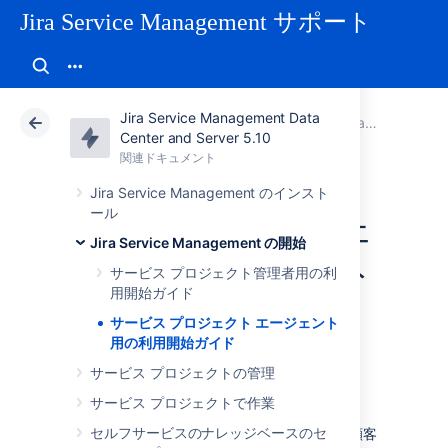
Jira Service Management サポート
Jira Service Management Data
アトラシアン サポート
Jira Service Management 5.10
関連ドキュメント
Jira Service Management の開始
Center and Server 5.10
関連ドキュメント
クラウド
Data Center 5.10
Jira Service Management のインスト
ール
サービス プロジェ
Jira Service Management の開始
クト エージェント
サービス プロジェクト管理者用の利
用開始ガイド
用の利用開始ガイ
サービス プロジェクト エージェント
用の利用開始ガイド
ド
サービス プロジェクトの管理
サービス プロジェクトで作業
セルフサービスのナレッジベースのセ
このページでは、ワークスペースを紹介し、顧客