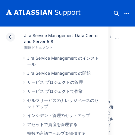
Jira Service Management Data Center
アトラシアン サポート
関連ドキュメント
Jira Serv
Ji
and Server 5.8
関連ドキュメント
IT サービス プロ
Jira Service Management のインスト
ール
ジェクトで変更を
Jira Service Management の開始
管理する
サービス プロジェクトの管理
サービス プロジェクトで作業
セルフサービスのナレッジベースのセ
効果的なサービス チームは変更がビジネスにお
ットアップ
よぼす影響を把握しながら、変更を計画して制御
します。Jira Service Management には初期設
インシデント管理のセットアップ
定の変更管理ワークフローとフィールドが用意さ
アセットで資産を管理する
れていますが、今回のリリースでこれらを IT イ
ンフラストラクチャ ライブラリ (ITIL) のベスト
複数の言語でヘルプを提供する