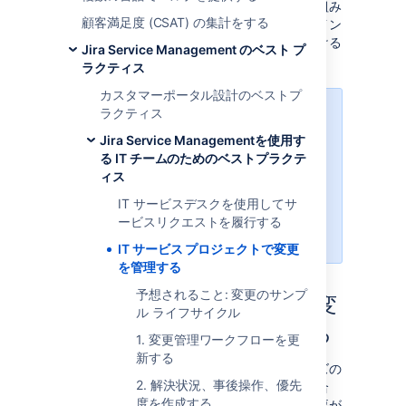
プラクティスに従って更新しました。また、組み
顧客満足度 (CSAT) の集計をする
込みのアセット管理機能によってアセットのイン
ベントリを作成してそれらに対する変更を開ける
Jira Service Management のベスト プ
ように、いくつかのステップを追加しました。
ラクティス
カスタマーポータル設計のベストプ
ラクティス
ITIL と変更管理の詳細
Jira Service Managementを使用す
ITIL のベスト プラクティスに詳し
る IT チームのためのベストプラクテ
くない場合は、アトラシアンのリソ
ィス
ースをご確認ください。基本的な概
念、定義、プロセスについて説明し
IT サービスデスクを使用してサ
ています。
変更管理の詳細
について
ービスリクエストを履行する
ご確認ください。
IT サービス プロジェクトで変更
を管理する
予想されること: 変更のサンプ
Jira Service Management で変
ル ライフサイクル
更管理をセットアップする
1. 変更管理ワークフローを更
新する
変更管理プロセスに対して行ったカスタマイズの
2. 解決状況、事後操作、優先
リストをご覧ください。これらを使用する場合
度を作成する
は、個々のプロジェクトを手動で調整する必要が