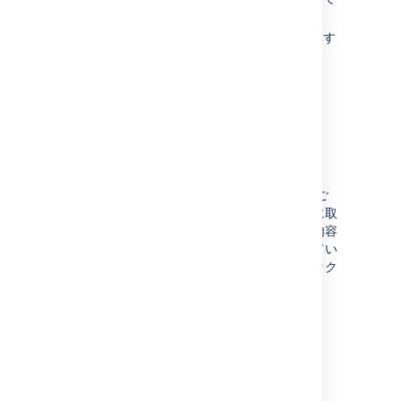
変更リスクを決定する
影響度と緊急性に基づいて優先度を計算す
る
緊急変更をエスカレーションする
標準変更の自動承認
変更計画
カスタム フィールドによって変更リクエストご
とに詳細な計画を保存すると、各リクエストに取
り組んでいるすべてのユーザーが現在の作業内容
を把握できるようになります。また、作業してい
ないことが判明した場合は、すぐにロールバック
できます。
実装計画
テスト計画
バックアウト計画