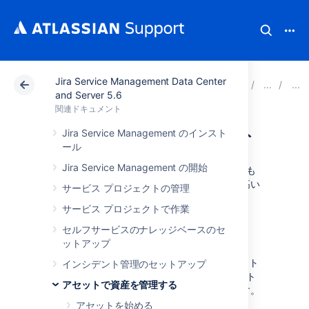
Jira Service Management Data Center
アトラシアン サポート
関連ドキュメント
Jira Serv
and Server 5.6
関連ドキュメント
Groovy スクリプト
Jira Service Management のインスト
ール
Jira Service Management の開始
Groovy スクリプトは、
条件とバリデーター
でも
事後操作
でも実行できます。強力で柔軟性の高い
サービス プロジェクトの管理
機能ですが、上級ユーザー向けです。
サービス プロジェクトで作業
セルフサービスのナレッジベースのセ
考慮事項
ットアップ
それぞれの Groovy スクリプトをホワイトリスト
インシデント管理のセットアップ
に追加する必要があります。Groovy スクリプト
アセットで資産を管理する
を許可リストに追加する方法は次のとおりです。
アセットを始める