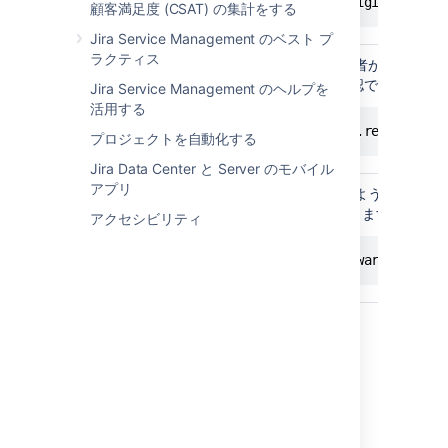
issue.assignee != originalIssue
顧客満足度 (CSAT) の集計をする
Jira Service Management のベスト プ
ラクティス
現在の Jira ユーザー。報告者が現在の
かどうかを、次のように確認できます。
Jira Service Management のヘルプを
現在のユー
活用する
ザー
currentUser == issue.reporter
プロジェクトを自動化する
Jira Data Center と Server のモバイル
アプリ
ログ フレームワーク。次のようにして
at
にログを記録できます。
jira.log
アクセシビリティ
log
log.warn("This is a warning!");
例
ヒントと例をお探しの場合は、
Groovy スクリプトの例
をご参照ください。