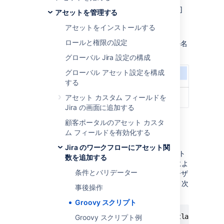
[
管理
]
> [
アプリを
管理
] > [
アセット
]
アセットを管理する
> [
許可リスト
] の順に移動します。
アセットをインストールする
[
設定を
編集
] を選択します。
ロールと権限の設定
次の例のように、スクリプトのファイル名
とフル パスを入力します。
グローバル Jira 設定の構成
グローバル アセット設定を構成
する
アセット カスタム フィールドを
Jira の画面に追加する
4.
保存
を選択します。
顧客ポータルのアセット カスタ
ム フィールドを有効化する
Jira のワークフローにアセット関
Groovy スクリプトが配置されているディレクト
数を追加する
リとサブディレクトリが、すべてのユーザーによ
条件とバリデーター
って読み取り可能で、Jira を実行しているユーザ
ーによって実行可能であることを確認します。次
事後操作
に例を示します。
Groovy スクリプト
=$ ls -al ~/Users/jira/jira-home/atlassian-jir
Groovy スクリプト例