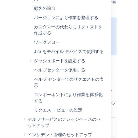
トされた課題）
は取り消し線付きのフォントで表
示されます。例:
DEMO-1
顧客の追加
バージョンにより作業を整理する
カスタマーの代わりにリクエストを
課題にリンクを作成するには、課題
作成する
が属するプロジェクトで課題をリン
クする権限を持っている必要があり
ワークフロー
ます。
Jira をモバイル デバイスで使用する
ダッシュボードを設定する
同じ Jira サイトの別の課題
ヘルプセンターを使用する
へのリンクを作成する
ヘルプ センターでのリクエストの表
示
同じ Jira サイト内の別の課題へのリンク
コンポーネントにより作業を体系化
を作成する課題を開きます。
する
その他 > リンク
を選択すると、
リンク
ダイ
リクエスト ビューの設定
アログボックスが表示されます。
セルフサービスのナレッジベースのセ
ットアップ
インシデント管理のセットアップ