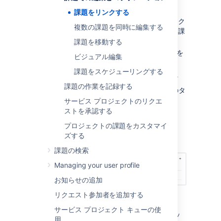
なります。
課題をリンクする
サービスデスクまたはビジネスプロジェク
複数の課題を同時に編集する
トの既存の課題から新しいリンクされた課
題を作成します。
課題を移動する
課題と Confluence ページ間の関連付けを
ビジュアル編集
作成します。
課題をスケジューリングする
課題を他の Web ページにリンクします。
課題の作業を記録する
Jira 管理者は、ユーザーが作成可能なリンクのタ
イプをカスタマイズできます。「
サービス プロジェクトのリクエ
課題リンクの設定
」を参照してください。
ストを承認する
課題内の課題リンクの外観：
プロジェクトの課題をカスタマイ
ズする
課題の検索
Managing your user profile
お知らせの追加
リクエスト参加者を追加する
サービス プロジェクト キューの使
注意:
解決された 課題 (例えば
解決状況がセッ
用