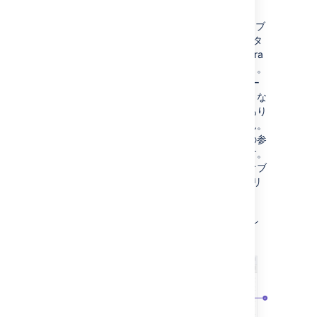
属性は、オブジェクト タイプ (と基礎になるオブ
ジェクト) を定義するものです。これらはデータ
を追加するフィールドのように機能します。Jira
の課題フィールドが最も比較しやすいでしょう。
オブジェクト タイプの属性を選択すると、ユー
ザーがオブジェクトを作成するたびに、基礎とな
るオブジェクトに同じ属性を入力する必要があり
ます。作成できる属性の数に制限はありません。
また、テキスト、日付、他のオブジェクトへの参
照、ステータスなど、あらゆる定義が可能です。
オブジェクトの属性を作成するときに、あるオブ
ジェクト タイプを別のオブジェクト タイプにリ
ンクすることもできます。
属性を持つオブジェクト タイプの例を次に示し
ます。