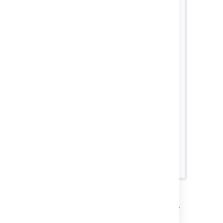
属性によってオブジェクト
タイプを定義する