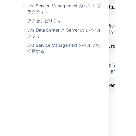
originalIssue
Jira Service Management のベスト プ
issue.assignee != originalIssue
ラクティス
アクセシビリティ
現在の Jira ユーザー。報告者が現在の
Jira Data Center と Server のモバイル
かどうかを、次のように確認できます。
アプリ
現在のユー
ザー
Jira Service Management のヘルプを
currentUser == issue.reporter
活用する
ログ フレームワーク。次のようにして
at
にログを記録できます。
jira.log
log
log.warn("This is a warning!");
例
ヒントと例をお探しの場合は、