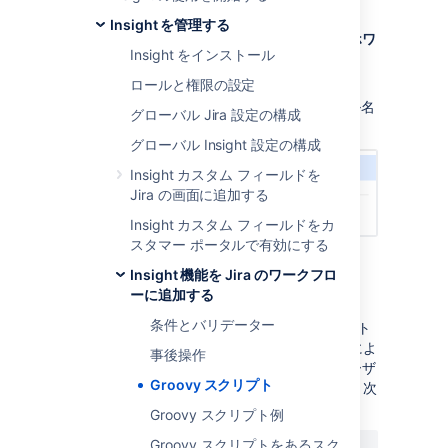
Insight を管理する
[
管理
]
> [
アプリを
管理
] > [
Insight
ホワ
Insight をインストール
イトリスト
] の順に移動します。
[
設定を
編集
] を選択します。
ロールと権限の設定
次の例のように、スクリプトのファイル名
グローバル Jira 設定の構成
とフル パスを入力します。
グローバル Insight 設定の構成
Insight カスタム フィールドを
Jira の画面に追加する
Insight カスタム フィールドをカ
スタマー ポータルで有効にする
4.
保存
を選択します。
Insight 機能を Jira のワークフロ
ーに追加する
条件とバリデーター
Groovy スクリプトが配置されているディレクト
リとサブディレクトリが、すべてのユーザーによ
事後操作
って読み取り可能で、Jira を実行しているユーザ
Groovy スクリプト
ーによって実行可能であることを確認します。次
に例を示します。
Groovy スクリプト例
Groovy スクリプトをあるスク