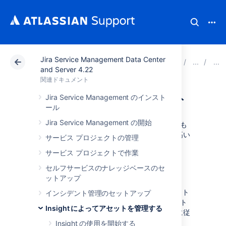
Jira Service Management Data Center
アトラシアン サポート
関連ドキュメント
Jira Serv
and Server 4.22
関連ドキュメント
Groovy スクリプト
Jira Service Management のインスト
ール
Jira Service Management の開始
Groovy スクリプトは、
条件とバリデーター
でも
事後操作
でも実行できます。強力で柔軟性の高い
サービス プロジェクトの管理
機能ですが、上級ユーザー向けです。
サービス プロジェクトで作業
セルフサービスのナレッジベースのセ
考慮事項
ットアップ
それぞれの Groovy スクリプトをホワイトリスト
インシデント管理のセットアップ
に追加する必要があります。Groovy スクリプト
Insight によってアセットを管理する
をホワイトリストに追加するには、次の手順に従
います。
Insight の使用を開始する