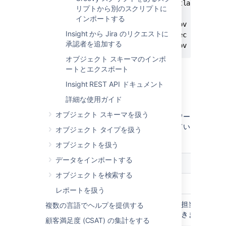
=$ ls -al ~/Users/jira/jira-home/atlassian-jir
リプトから別のスクリプトに
total 8

インポートする
drwxr-x---   3 jira  staff    96 Nov 24 21:47 
Insight から Jira のリクエストに
drwxr-xr-x  21 jira  staff   672 Dec  1 15:48 
承認者を追加する
-rw-r--r--   1 jira  staff  2421 Nov 24 21:47
オブジェクト スキーマのインポ
ートとエクスポート
Insight REST API ドキュメント
Variables
詳細な使用ガイド
オブジェクト スキーマを扱う
Groovy スクリプトを追加する際は、Insight ワー
クフロー関数には次の変数が事前に定義されてい
オブジェクト タイプを扱う
るため、スクリプトでこれらを使用できます。
オブジェクトを扱う
データをインポートする
変数
説明
オブジェクトを検索する
課題
トランジションする課題。
レポートを扱う
元の課題。条件 (たとえば、担当者が変更
複数の言語でヘルプを提供する
どうか) を次のように確認できます。
顧客満足度 (CSAT) の集計をする