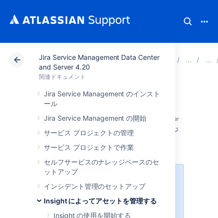
Jira Service Management Data Center
アトラシアン サポート
関連ドキュメント
Jira Serv
and Server 4.20
関連ドキュメント
JSON インポート
Jira Service Management のインスト
ール
Jira Service Management の開始
このインポート タイプでは、インポートするデ
ータを保持する JSON ファイルによってオブジ
サービス プロジェクトの管理
ェクトを Insight にインポートします。
サービス プロジェクトで作業
インポートの詳細
についてご確認ください。
セルフサービスのナレッジベースのセ
ットアップ
インポートを作成、設定、有効化す
インシデント管理のセットアップ
るには、オブジェクト スキーマの
Insight マネージャーである必要が
Insight によってアセットを管理する
あります。
Insight の使用を開始する