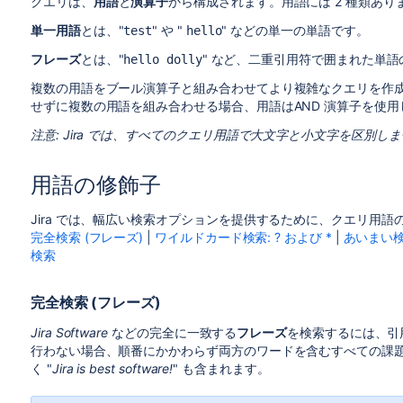
クエリは、
用語
と
演算子
から構成されます。用語には 2 種類あり
単一用語
とは、"
" や "
" などの単一の単語です。
test
hello
フレーズ
とは、"
" など、二重引用符で囲まれた単
hello dolly
複数の用語をブール演算子と組み合わせてより複雑なクエリを作成
せずに複数の用語を組み合わせる場合、用語はAND 演算子を使
注意: Jira では、すべてのクエリ用語で大文字と小文字を区別し
用語の修飾子
Jira では、幅広い検索オプションを提供するために、クエリ用
完全検索 (フレーズ)
|
ワイルドカード検索: ? および *
|
あいまい検
検索
完全検索 (フレーズ)
Jira Software
などの完全に一致する
フレーズ
を検索するには、引用
行わない場合、順番にかかわらず両方のワードを含むすべての課題
く "
Jira is best software!
" も含まれます。