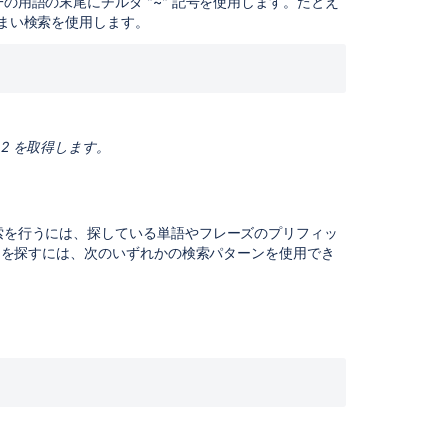
一の用語の末尾にチルダ "~" 記号を使用します。たとえ
語:
いまい検索を使用します。
+
NOT
除
外
2 を取得します。
用
語:
-
グ
検索を行うには、探している単語やフレーズのプリフィッ
ル
 課題を探すには、次のいずれかの検索パターンを使用でき
ー
プ
化
特
殊
文
字
予