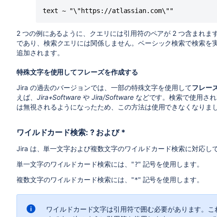
text ~ "\"https://atlassian.com\""
2 つの例にあるように、クエリには引用符のペアが 2 つ含まれま
であり、検索クエリには関係しません。ベーシック検索で検索を実行
追加されます。
特殊文字を使用してフレーズを作成する
Jira の過去のバージョンでは、一部の特殊文字を使用して
フレー
えば、
Jira+Software
や
Jira/Software
などです。検索で使用され
は無視されるようになったため、この方法は使用できなくなりま
ワイルドカード検索: ? および *
Jira は、単一文字および複数文字のワイルドカード検索に対応し
単一文字のワイルドカード検索には、"
" 記号を使用します。
?
複数文字のワイルドカード検索には、"
" 記号を使用します。
*
ワイルドカード文字は引用符で囲む必要があります。こ