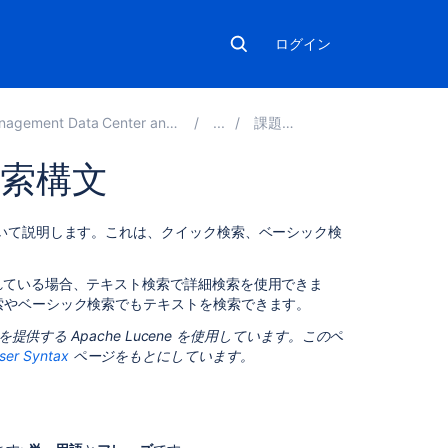
ログイン
ment Data Center and Server 4.19
課題の検索
検索構文
こ
ついて説明します。これは、クイック検索、ベーシック検
の
ペ
されている場合、テキスト検索で詳細検索を使用できま
ー
索やベーシック検索でもテキストを検索できます。
ジ
の
供する Apache Lucene を使用しています。このペ
内
ser Syntax
ページをもとにしています。
容
ク
エ