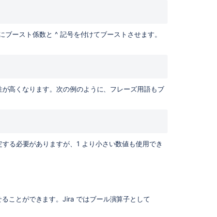
致
の
み
にブースト係数と ^ 記号を付けてブーストさせます。
次
の
ス
テ
ッ
プ
関連性が高くなります。次の例のように、フレーズ用語もブ
関
連
コ
ン
定する必要がありますが、1 より小さい数値も使用でき
テ
ン
ツ
JQL
ことができます。Jira ではブール演算子として
fields