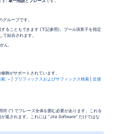
ます:
単一用語
と
フレーズ
です。
リ
用
語
語のグループです。
用
することもできます (下記参照)。ブール演算子を指定
語
用して結合されます。
の
修
ません。
飾
子
完
全
語の修飾がサポートされています。
検
索: ~
|
プリフィックスおよびサフィックス検索
|
近接
索
(フ
レ
ー
ズ)
符 (") でフレーズ全体を囲む必要があります。これを
ワ
が返されます。これには "
Jira Software
" だけではな
イ
ル