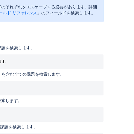
ド
カ
用符のそれぞれをエスケープする必要があります。詳細
ー
ィールド リファレンス
」のフィールドを検索します。
ド
検
索:
?
お
課題を検索します。
よ
び
*
ld.
あ
" を含む全ての課題を検索します。
い
ま
い
検
検索します。
索:
~
プ
レ
の課題を検索します。
フ