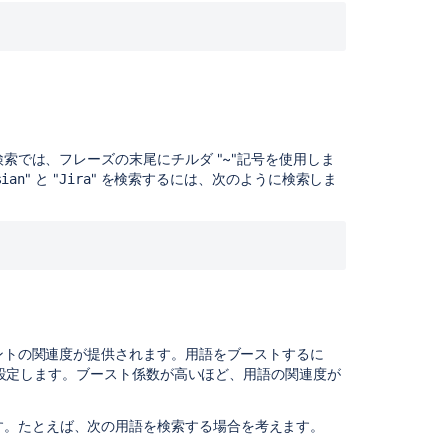
約
語
単
語
の
語
幹
検索では、フレーズの末尾にチルダ "~"記号を使用しま
抽
" と "
" を検索するには、次のように検索しま
出
sian
Jira
制
限
事
項
単
語
レ
メントの関連度が提供されます。用語をブーストするに
ベ
) を設定します。ブースト係数が高いほど、用語の関連度が
ル
の
す。たとえば、次の用語を検索する場合を考えます。
一