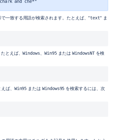
cha?k and che*"
語
の
ブ
で一致する用語が検索されます。たとえば、"
" ま
text
ー
ス
ト:
^
ブ
。たとえば、
、
または
を検
Windows
Win95
WindowsNT
ー
ル
演
算
子
とえば、
または
を検索するには、次
Win95
Windows95
AND
ま
た
は
必
須
用