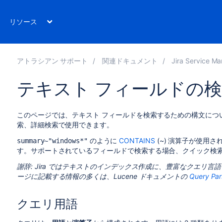
リソース
アトラシアン サポート
関連ドキュメント
Jira Service Manage
テキスト フィールドの
このページでは、テキスト フ​​ィールドを検索するための構文に
索、詳細検索で使用できます。
のように
CONTAINS
(~) 演算子が使用
summary~"windows*"
す。サポートされているフィールドで検索する場合、クイック検
謝辞: Jira ではテキストのインデックス作成に、豊富なクエリ言語を提
ージに記載する情報の多くは、Lucene ドキュメントの
Query Par
クエリ用語