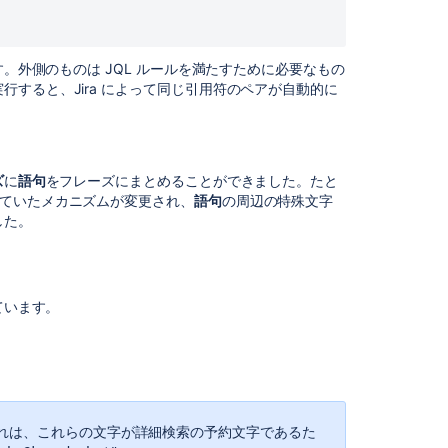
ィ
ッ
ク
ス
す。外側のものは JQL ルールを満たすために必要なもの
お
すると、Jira によって同じ引用符のペアが自動的に
よ
び
サ
フ
ズ
に
語句
をフレーズにまとめることができました。たと
ィ
ていたメカニズムが変更され、
語句
の周辺の特殊文字
ッ
した。
ク
ス
の
検
索
ています。
近
接
検
索
れは、これらの文字が詳細検索の予約文字であるた
用