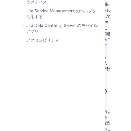
ラクティス
Insight は単なる Jira アプリではありません。率
直に言って、内面的に、新しい機能と可能性をも
Jira Service Management のヘルプを
たらす極めて完成度の高い強力な製品です。しか
活用する
し、外見上は 1 つのアプリであり、Jira Service
Jira Data Center と Server のモバイル
Management にバンドルされているため、ここ
アプリ
では 1 つのアプリとして扱うことにします。課題
に関しては、たとえば、自分のノートパソコンに
アクセシビリティ
関する Jira 課題を作成するとします。名前を付
けて必要に応じて説明を加え、ブランド、モデ
ル、シリアル番号、RAM、ストレージ、ブーム
などに関するすべてのカスタム フィールドを入
力すると、アセットが作成されます。類似点がわ
かりますか?
では、アセットは課題なの
か?
一見似ていますが、アセットは一般的な課題では
ありません。Insight には、
ユーザーがデータを
入力するための独自の構造があります。この構造
を理解しておけば今後の役に立ちますが、すぐに