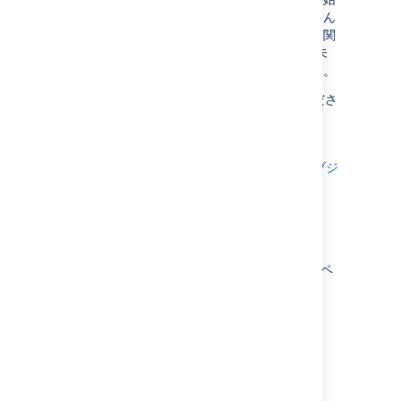
方法を説明し、今後どのデータを取り込ん
でそれをどのようにして正確に保つかに関
するヒントやコツを示します。Insight 未
経験者にとって、まさに必要な内容です。
練習するには次のチュートリアルをご参照くださ
い。
チュートリアル: ゼロから始める
チュートリアル: Jira 課題が Insight オブジ
ェクトに与える影響 (ITSM)
Insight で作業を開始する
今すぐ Insight で作業を開始したい方に必要なペ
ージを次に示します。
Insight を管理する
オブジェクト スキーマを扱う
オブジェクト タイプを扱う
オブジェクトを扱う