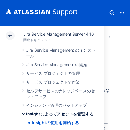
Jira Service Management Server 4.16
アトラシアン サポート
関連ドキュメント
Jira Serv
Insi
関連ドキュメント
Jira Service Management のインスト
Insight の使用を開
ール
Jira Service Management の開始
始する
サービス プロジェクトの管理
サービス プロジェクトで作業
このページでは、Insight の基本について説明し
ます。その後、どの程度詳しく学習するかはあな
セルフサービスのナレッジベースのセ
た次第です。
ットアップ
インシデント管理のセットアップ
Insight とは何か
Insight によってアセットを管理する
Insight の使用を開始する
資産と構成の管理に使用される Insight は、ハー
ドウェアやソフトウェアからオフィス、キーボー