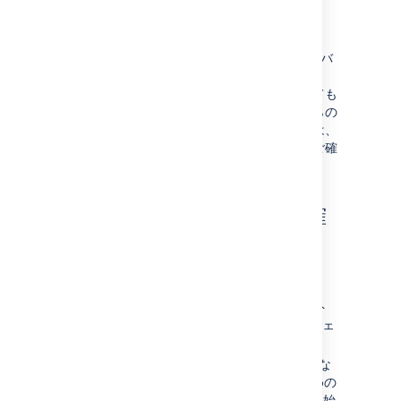
License
Insight は Jira Service Management Data
Center 4.15 以降に含まれていますが、以前のバ
ージョンの Jira Service Management Data
Center や Jira Software Data Center に対しても
追加料金なしでダウンロードできます。これらの
以前のバージョンのいずれかをご利用の場合は、
よくある質問
を参照して質問に対する回答をご確
認することをお勧めします。
Insight の詳細についてご確
認ください。
詳細については次のページをご確認ください。
Insight とは何か
- 最も重要なコンセプト
と機能 (オブジェクト スキーマ、オブジェ
クト タイプ、オブジェクト) の概要。
Insight オンボーディング ガイド
- 重要な
内容を 1 ページにまとめた文書をお求めの
場合。基本的なコンセプトを紹介して開始