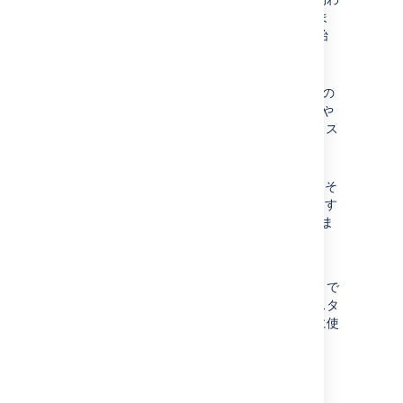
ず)。Jira の課題やリクエストに似ていま
す。オブジェクト タイプに分類して開始
します (MacBook MBP M1、Latitude
7480)。
属性:
オブジェクト タイプを定義するもの
(オブジェクトが継承する)。フィールドや
カスタム フィールドなど (名前、RAM、ス
トレージ)。
参照:
オブジェクト間の関係と依存関係。
ノートパソコンを所有している場合は、そ
のノートパソコンへの参照を持っています
(所有しています)。課題リンクに似ていま
すが、目的は異なります。
すぐ開始する最適な方法は、
ゼロから始めるチュートリアル
を利用することで
す。基本事項を紹介する、本質的にゼロからスタ
ートする方向けの内容です。時間がなくすぐに使
えるオブジェクト スキーマを確認したい場合
は、
ITSM チュートリアル
をご覧ください。