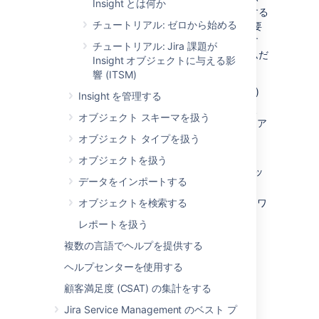
Insight とは何か
ド、ライセンスまで、所有するすべてを保存する
チュートリアル: ゼロから始める
データベースのようなものです
。Insight は必要
なものを何でも保存できます。使い方次第です
チュートリアル: Jira 課題が
が、最も人気のアイテムは次のようなアイテムだ
Insight オブジェクトに与える影
と考えられます。
響 (ITSM)
ビジネス サービス
(請求、メール、給与)
Insight を管理する
ハードウェアとソフトウェア
(サーバー、
オブジェクト スキーマを扱う
コンピューター、携帯電話、ソフトウェア
ライセンス)
オブジェクト タイプを扱う
従業員
(John、Mary、Mathias)
オブジェクトを扱う
オフィス
(シドニー、メルボルン、ストッ
データをインポートする
クホルム)
オブジェクトを検索する
サーバー コンポーネント
(RAM、ネットワ
ーク アダプター、ハード ドライブ)
レポートを扱う
複数の言語でヘルプを提供する
しかし、Jira では課題がす
ヘルプセンターを使用する
べてでは? なぜアセットな
顧客満足度 (CSAT) の集計をする
のか?
Jira Service Management のベスト プ