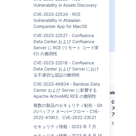
Vulnerability in Assets Discovery
receiving Monthly Security
Bulletins on the third Tuesday of
CVE-2023-22524 - RCE
the month, except
Vulnerability in Atlassian
for
December
which we’ll publish
Companion App for MacOS
on the second Tuesday. We’ve
CVE-2023-22527 - Confluence
made the adjustment to
Data Center および Confluence
accommodate the holiday season.
Server に RCE (リモート コード実
行) の脆弱性
The vulnerabilities reported in this security
CVE-2023-22518 - Confluence
bulletin include 7 high-severity vulnerabilities
Data Center および Server におけ
which have been fixed in new versions of our
る不適切な認証の脆弱性
products, released in the last month.
CVE-2023-46604 - Bamboo Data
Center および Server に影響する
December 2023 Released Security Vulnerabilities
Apache ActiveMQ RCE の脆弱性
深
CVSS
影
要約
複数の製品のセキュリティ勧告 - Git
刻
スコ
け
のバッファ オーバーフロー - CVE-
度
ア
ジ
2022-41903、CVE-2022-23521
DoS (Denial of Service)
高
7.5
All
セキュリティ情報 - 2023 年 7 月
net.sourceforge.nekohtml:nekohtml
ver
Vulnerability in Jira Service
セキュリティ情報 - 2023 年 8 月 15
inc