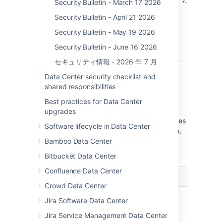
DoS (Denial of Service) json-java in
高
7.5
Fr
Security Bulletin - March 17 2026
Bamboo Data Center and Server
8.1
Security Bulletin - April 21 2026
9.2
Fr
Security Bulletin - May 19 2026
9.3
Security Bulletin - June 16 2026
9.3
セキュリティ情報 - 2026 年 7 月
Data Center security checklist and
shared responsibilities
必要なアクション
Best practices for Data Center
To fix all the vulnerabilities in this bulletin,
upgrades
Atlassian recommends patching your instances
Software lifecycle in Data Center
to the latest version. If you're unable to do so,
patch to the minimum fix version in the table
Bamboo Data Center
below.
Bitbucket Data Center
Confluence Data Center
製品
推奨される修正
Crowd Data Center
Bamboo Data
Patch to a minimum fix
Jira Software Data Center
Center and
version of
9.2.7, 9.3.5
or
Jira Service Management Data Center
Server
latest