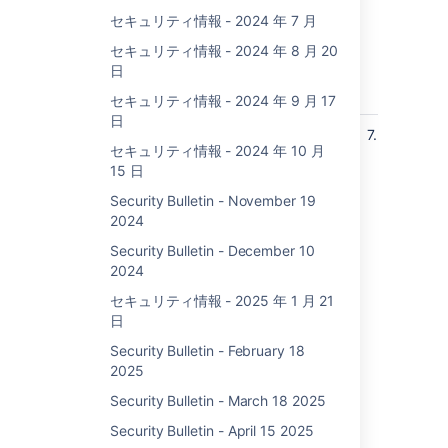
Fr
セキュリティ情報 - 2024 年 7 月
5.1
セキュリティ情報 - 2024 年 8 月 20
5.1
日
An
5.2
セキュリティ情報 - 2024 年 9 月 17
日
DoS (Denial of Service)
高
7.5
All
セキュリティ情報 - 2024 年 10 月
net.minidev:json-smart
ver
15 日
Vulnerability in Confluence Data
up 
Center and Server
7.1
Security Bulletin - November 19
Fr
2024
8.0
Security Bulletin - December 10
8.3
2024
Fr
8.4
セキュリティ情報 - 2025 年 1 月 21
8.4
日
Fr
Security Bulletin - February 18
8.5
2025
8.5
Fr
Security Bulletin - March 18 2025
8.6
Security Bulletin - April 15 2025
8.6