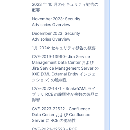
vulnerabilities. Our goal is to
2023 年 10 月のセキュリティ勧告の
support our customers in taking
概要
timely action to protect their
instances with increased
November 2023: Security
transparency and regular,
Advisories Overview
proactive updates. Vulnerabilities
December 2023: Security
are identified through Atlassian's
Advisories Overview
ongoing security assessments,
which include activities such as
1月 2024: セキュリティ勧告の概要
our Bug Bounty program, pen-
CVE-2019-13990- Jira Service
testing processes, and third-party
Management Data Center および
library scans. Read more about
Jira Service Management Server の
Atlassian's Security Bulletins
here
.
XXE (XML External Entity インジェ
クション) の脆弱性
NOTE: The vulnerabilities included
in monthly Security Bulletins
CVE-2022-1471 - SnakeYAMLライ
present a lower impact than those
ブラリ RCE の脆弱性が複数の製品に
published via Critical Security
影響
Advisories. Customers can expect
CVE-2023-22522 - Confluence
to receive those high-priority
Data Center および Confluence
patches outside of our monthly
Server に RCE の脆弱性
schedule as necessary.
CVE-2023-22523 - RCE
You can continue to count on