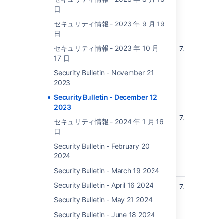
Management Data Center and
日
an
Server
aft
セキュリティ情報 - 2023 年 9 月 19
4.
日
セキュリティ情報 - 2023 年 10 月
DoS (Denial of Service)
高
7.5
All
17 日
net.sourceforge.nekohtml:nekohtml
ver
Vulnerability in Jira Service
inc
Security Bulletin - November 21
Management Data Center and
an
2023
Server
aft
Security Bulletin - December 12
4.
2023
DoS (Denial of Service)
高
7.5
All
セキュリティ情報 - 2024 年 1 月 16
net.sourceforge.nekohtml:nekohtml
ver
日
Vulnerability in Jira Service
inc
Security Bulletin - February 20
Management Data Center and
an
2024
Server
aft
4.
Security Bulletin - March 19 2024
Security Bulletin - April 16 2024
DoS (Denial of Service)
高
7.5
All
org.apache.tomcat:tomcat-coyote
ver
Security Bulletin - May 21 2024
Vulnerability in Crowd Data Center
up 
Security Bulletin - June 18 2024
and Server
5.0