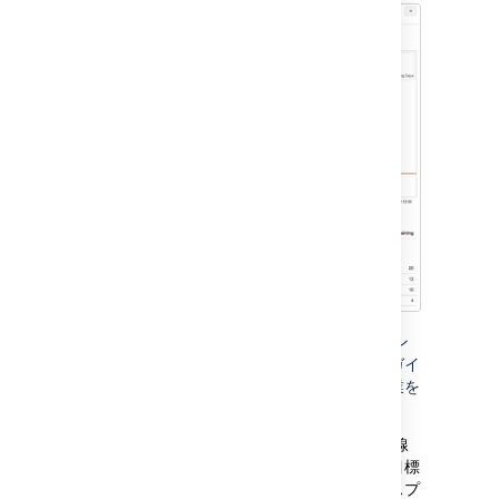
バーンダウン チャートの灰色の線は、スプリン
トを完了するために必要な作業の割合を示すガイ
ドです。赤い線はチームが完了した実際の作業を
示しています。
バーンダウン チャートで、赤色の線が灰色の線
よりも上にある場合、チームでスプリントの目標
を達成できないかもしれません。この場合、スプ