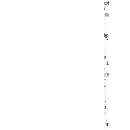
リントからいくつかの課題を削除することを検討
できます。
スコープのあらゆる変更 (例: スプリ
ントへの課題の追加、スプリントからの課題の削
除) はグラフの下の表に表示されます。
バーンアップ チャートの表
示
バーンアップ チャートは、合計スコープと比較
したスプリントの完了済み作業を視覚的に表しま
す。プロジェクトの健全性の維持に役立つ警告
や、プロジェクトの進捗に関する解析結果も提供
します。このため、スコープ クリープや計画さ
れたプロジェクト パスからの逸脱などの問題を
素早く特定できます。
バーンダウン チャートと比較した場合のバーン
アップ チャートの重要なメリットとして、スコ
ープと進捗を分割できます。バーンダウン チャ
ートではスコープと進捗は組み合わされており、
スコープや進捗を視覚したり変更を特定したりす