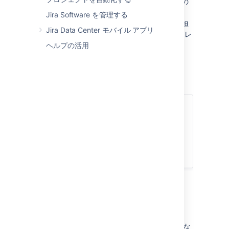
列:
列には課題のワークフローでの現在の
ステータスが表示されます。
Jira Software を管理する
スイムレーン:
ストーリー、エピック、担
Jira Data Center モバイル アプリ
当者などのフィルターを使用してスイムレ
ーン (行) を設定できます。
ヘルプの活用
アクティブ スプリントの詳細
バックログで高いランクをつけた課題は列
の一番上に表示され、作業するべき最も重
要な課題をユーザーが選択しやすいように
なっています。
課題のトランジション
チームはスプリントの間に TIS-1 、TIS- 2 、
TIS- 5 の 3 つの課題のみ完了できたとします。
課題 TIS- 8 に取り組めるチーム メンバーがいな