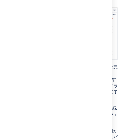
ることはできません。
チャートでは、赤色の作業スコープ線、緑色の完
了作業線 (例: 完了したストーリーおよびタス
ク、解決したインシデント) およびそれに関連す
る灰色のガイドラインが表示されます。ガイドラ
インは、目標を達成するために必要な日次の完了
量を示す理論線です。
2 つの線同士の距離が、残っている作業です。緑
色の線と赤い線が合流したときに、このプロジェ
クトは完了します。
作業スコープのスパイクはマイルストーンに何か
が追加されたことを意味します。完了作業のスパ