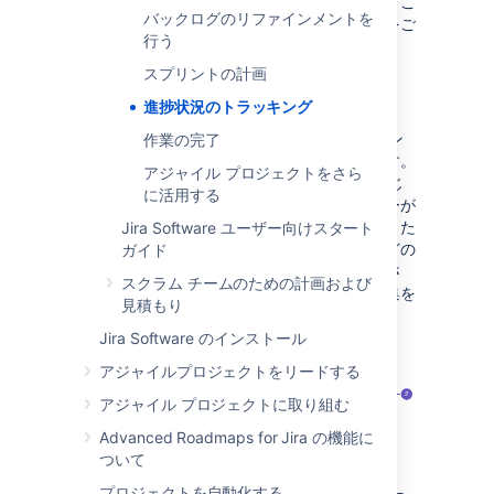
常に同じ情報を把握している必要があります。こ
バックログのリファインメントを
れを行うために利用できるいくつかのツールをご
行う
紹介します。
スプリントの計画
アクティブ スプリント
進捗状況のトラッキング
アクティブ スプリント
のページでは、スプリン
作業の完了
ト期間中にチームの作業の進捗を確認できます。
アジャイル プロジェクトをさら
ここではチームは一連の列 (ステータス) を通じ
に活用する
て課題をトランジションし、すべてのユーザーが
スプリントでの進行内容を可視化できます。また
Jira Software ユーザー向けスタート
ここでは、説明、添付ファイル、コメントなどの
ガイド
情報や、Bitbucket や Bamboo などのリンクさ
スクラム チームのための計画および
れた開発者ツールの情報を追加して課題の編集を
見積もり
することができます。
Jira Software のインストール
アジャイルプロジェクトをリードする
アジャイル プロジェクトに取り組む
Advanced Roadmaps for Jira の機能に
ついて
プロジェクトを自動化する