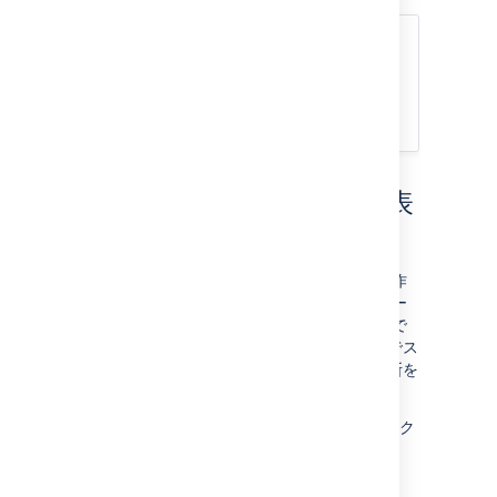
ヒント
<Ctrl> キーまたは <Shiftキー> を使って複​​
数の課題を選択し、課題を列にドラッグ ア
ンド ドロップします。
バーンダウン チャートの表
示
ボードのアクティブ スプリントで、チームの作
業の進捗を確認しました。バーンダウン チャー
トは、もう 1 つの便利なトラッキング ツールで
す。チームの進捗の可視化に役立ち、チームでス
プリントの目標を達成できるのかどうかの判断を
行うことができます。
Teams in Space ボードで [
レポート
] をク
リックします。
[
バーンダウン チャート
] を選択します。