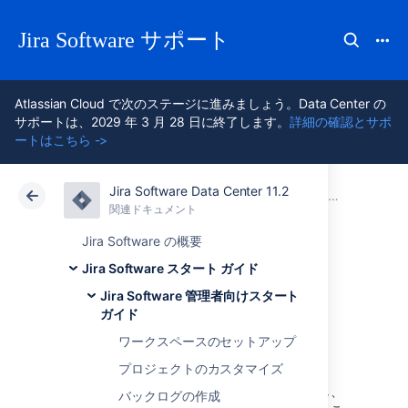
Jira Software サポート
Atlassian Cloud で次のステージに進みましょう。Data Center の
サポートは、2029 年 3 月 28 日に終了します。
詳細の確認とサポ
ートはこちら ->
Jira Software Data Center 11.2
アトラシアン サポート
Jira Software 11.2
関連ドキュメント
Jira Software 管理者向けスタート ガイド
関連ドキュメント
クラウド
Data Center 11.2
Jira Software の概要
Jira Software スタート ガイド
進捗状況のトラッ
Jira Software 管理者向けスタート
ガイド
キング
ワークスペースのセットアップ
プロジェクトのカスタマイズ
スプリント中はあなたとチームは進捗を監視し、
バックログの作成