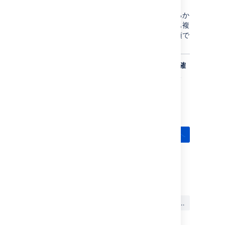
イクはストーリーが完了されたことを意味しま
す。この情報は、追加された作業量が多すぎるか
どうか、または、作業が見積もった内容よりも複
雑だったかどうかなどをふりかえるために必須で
す。
よくできました! チームのスプリントの進捗の確
認方法を学びました。次は仕事を完了しましょ
う。
前へ
次へ
最終更新日: 2025 年 12 月 3 日
この内容はお役に立ちました
はい
いいえ
か?