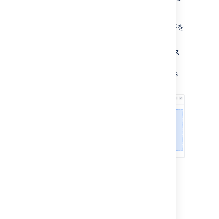
いので、この課題は "To Do" 列に残っていま
す。列から列に課題をトランジションすること
で、スプリントの間にボードで発生した出来事を
確認できるようにしましょう。
Teams in Space ボードで [
アクティブ ス
プリント
] をクリックします。
TIS-5
を選択して、課題を「In Progress
(進行中)」列に移動します。
TIS
-5
、
TIS-2
、および
TIS-1
を選択し
て、これらを "Done" に移動します。