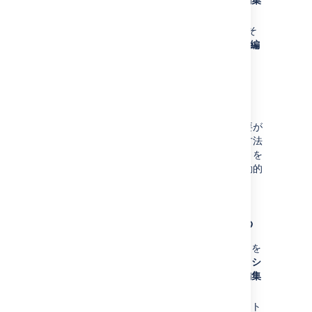
を選択します。
コンポーネントの
名前
,
説明, リーダー
, そ
して
既定の担当者を
コンポーネントの編
集
ダイアログで編集します。
保存
ボタンを押して変更を保存します。
コンポーネントを検索する
長いリスト内のコンポーネントを検索する必要が
ある場合は、それを検索するのが最も簡単な方法
です。コンポーネントが含まれているテキストを
検索ボックスに入力し始めると、リストが自動的
にフィルタリングされます。
コンポーネントを削除する
「コンポーネント」画面で、でメニューを
開き、編集したいコンポーネントの
アクシ
ョン
の列にあるメニューを開きます。
編集
を選択します。
必要があれば、課題に別のコンポーネント