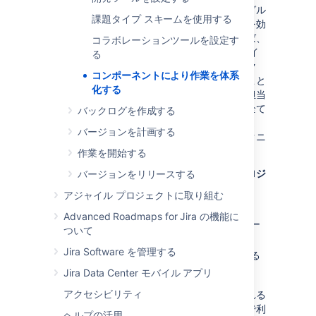
コンポーネントは、プロジェクト内で課題をグル
課題タイプ スキームを使用する
ープ化して、プロジェクトのサブセクションを効
果的に作成するために使用されます。たとえば、
コラボレーションツールを設定す
コンポーネントをセットアップし、ユーザー イ
る
ンターフェースや API のように、異なるワーク
コンポーネントにより作業を体系
ストリームに関連する課題をグループ化すること
化する
ができます。また、コンポーネントの既定の担当
者を設定することも可能です。これにより、全て
バックログを作成する
の新しい課題はそのユーザーに割り当てられま
バージョンを計画する
す。たとえば、全てのドキュメント課題をテクニ
カル ライターに割り当てることが可能です。
作業を開始する
以下を実行するには、プロジェクト固有の
プロジ
バージョンをリリースする
ェクトの管理
権限
または
Jira 管理者
アジャイル プロジェクトに取り組む
グローバル権限
を持っている必要があります。
Advanced Roadmaps for Jira の機能に
追加 — 課題を分類できる新しいコンポー
ついて
ネントを作成する
Jira Software を管理する
編集 — コンポーネントの詳細を変更する
削除 ー コンポーネントを削除する
Jira Data Center モバイル アプリ
アクセシビリティ
コンポーネントはプロジェクトに一度作成される
と、「コンポーネンツ」のフィールドが課題で利
ヘルプの活用