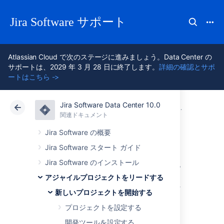
Jira Software サポート
Atlassian Cloud で次のステージに進みましょう。Data Center の
サポートは、2029 年 3 月 28 日に終了します。
詳細の確認とサポ
ートはこちら ->
Jira Software Data Center 10.0
アトラシアン サポート
Jira Software 10.0
関連ドキュメント
新しいプロジ
関連ドキュメント
クラウド
Data Center 10.0
Jira Software の概要
Jira Software スタート ガイド
コンポーネントに
Jira Software のインストール
より作業を体系化
アジャイルプロジェクトをリードする
新しいプロジェクトを開始する
する
プロジェクトを設定する
開発ツールを設定する