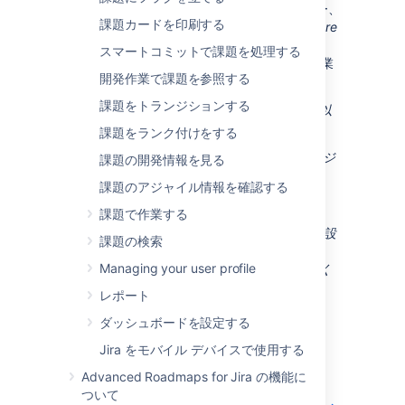
らのページは、開発者、デザイナー、ユーザー、
課題カードを印刷する
テクニカル ライター、それ以外の
Jira Software
利用者 (設定は行わない) にとって役立ちます。
スマートコミットで課題を処理する
この章の各トピックでは、
Jira Software
で作業
開発作業で課題を参照する
を管理する方法をご説明します。
課題をトランジションする
求めている情報ではありませんか？ 代わりに以
下の章を参照してください。
課題をランク付けをする
Jira Software
を使ったアジャイル プロジ
課題の開発情報を見る
ェクトの進行を担当する場合は、「
課題のアジャイル情報を確認する
アジャイル プロジェクトをリードする
」
を参照してください。
課題で作業する
Jira Software
Server のインストールや設
課題の検索
定を行う管理者の場合は、「
Managing your user profile
Jira Software を管理する
」を参照してく
ださい。
レポート
ダッシュボードを設定する
まず始めに
Jira をモバイル デバイスで使用する
Jira Software
を初めて使用する場合は、
Advanced Roadmaps for Jira の機能に
「
ついて