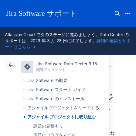
Jira Software サポート
Atlassian Cloud で次のステージに進みましょう。Data Center の
サポートは、2029 年 3 月 28 日に終了します。
詳細の確認とサポ
ートはこちら ->
Jira Software Data Center 9.15
アトラシアン サポート
Jira Software 9.15
関連ドキュメント
関連ドキュメント
クラウド
Data Center 9.15
Jira Software の概要
Jira Software スタート ガイド
アジャイル プロジ
Jira Software のインストール
ェクトに取り組む
アジャイルプロジェクトをリードする
アジャイル プロジェクトに取り組む
課題の見積もり
Jira Software
を使用しているチーム メンバー
は、ここで紹介するページをご覧ください。これ
課題にフラグを立てる