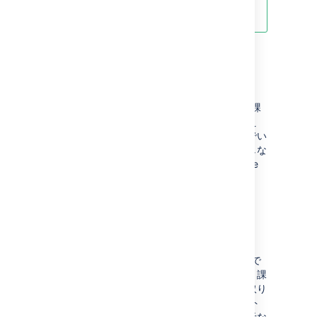
」をご参照ください。
課題の検索
Jira Software
を利用した開発の作業中には、課
題の検索が必要となる場合があります。たとえ
ば、現在の課題が、チームが過去に取り組んでい
た別の課題に関連していて、その課題を検索しな
ければならないことがあります。
Jira Software
で課題を検索する方法はたくさんあります。
課題の検索に関する詳細
課題で作業する
課題の作業に取りかかる際に、
Jira Software
で
さまざまな操作を実行できます。課題の作成、課
題を完了するのにかかる時間の見積、課題に取り
組む過程でのチームとの協力、ソース リポジト
リとの間の課題の参照、課題の開発情報の表示な