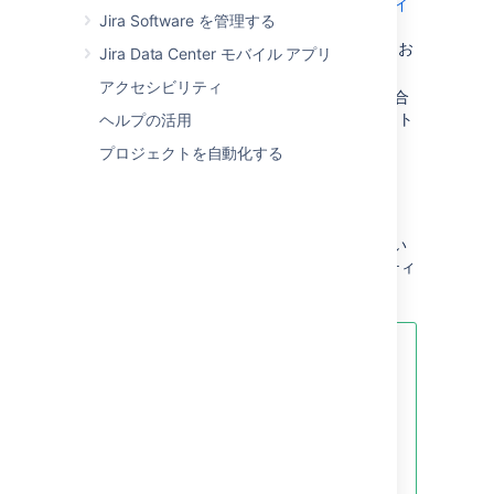
Jira Software ユーザー向けスタート ガイ
Jira Software を管理する
ド
」に目を通してから、ほかのトピックをお
Jira Data Center モバイル アプリ
読みください。
アクセシビリティ
すでに
Jira Software
に精通している場合
は、下の検索ボックスを使って、必要なト
ヘルプの活用
ピックを検索してください。
プロジェクトを自動化する
概要
この章の各トピックでは、
Jira Software
を使い
始めるときに実行する必要があるアクティビティ
を網羅しています。
アジャイル プロジェクトではボー
ドで作業するため、
Jira Software
のプロジェクト サイドバーの利用
方法を理解しておきましょう。
詳細
は「
プロジェクト サイドバーを使用す
る