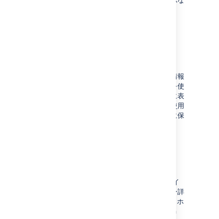
ど、さまざまです。
課題での作業に関する詳細
ダッシュボードを設定する
Jira Software
でダッシュボードの追加や設定、
カスタマイズができます。ダッシュボードを情報
表示の目的に使用している場合、ガジェットを使
用すれば、ダッシュボードやウォールボードに表
示される情報を選択できます。ガジェットを使用
すると、自分とチームの生産性を最高レベルに保
ちやすくなります。
ダッシュボードの設定に関する詳細
Managing your user profile
開発作業に取り組む際に、ユーザー プロファイ
ルの詳細をパーソナライズできます。ユーザー詳
細の編集、アバターやパスワードの変更、
Jira
ホ
ームページの設定、メール通知の管理、OAuth