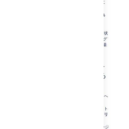
前述したように、スプリント レポートに
移動します。
レポート チャートの上にある
リンクされ
たページ
をクリックします。
ページを作成
をクリックします。
ふりかえりブループリント
が選択された状
態で、 Confluence に「作成」ダイアログ
が表示されます (これを使用したくない場
合は別のブループリントを選択します)。
既存の Confluence ページを
スプリントにリンクさせる
アクティブなスプリント
で:
希望のボードの
アクティブなスプリント
へ
移動します。
リンクされたページを作成するスプリント
を見つけます。スプリントの右上にある
リ
ンクされたページ
をクリックします。
リンク ページ
をクリックし、必要なページ