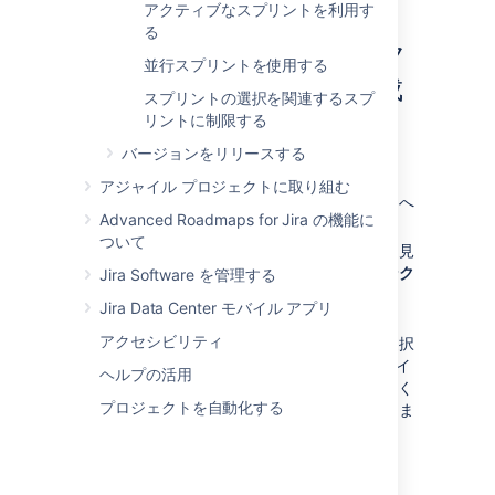
アクティブなスプリントを利用す
る
スプリントの新しいリンク
並行スプリントを使用する
元 Confluence ページを作成
スプリントの選択を関連するスプ
リントに制限する
する
バージョンをリリースする
アクティブなスプリントで:
アジャイル プロジェクトに取り組む
希望のボードの
アクティブなスプリント
へ
Advanced Roadmaps for Jira の機能に
移動します。
ついて
リンク元ページを作成するスプリントを見
つけます。スプリントの右上にある
リンク
Jira Software を管理する
元ページ
をクリックします。
Jira Data Center モバイル アプリ
ページの作成
をクリックします。
アクセシビリティ
ミーティング議事録ブループリント
が選択
された状態で Confluence に「作成」ダイ
ヘルプの活用
アログが 表示されます (これを使用したく
プロジェクトを自動化する
ない場合は別のブループリントを選択しま
す)。
スプリント レポートから: