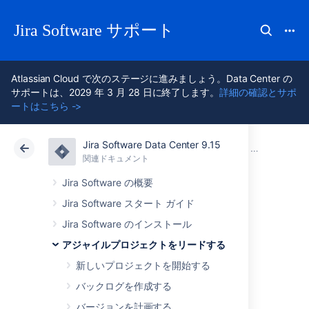
Jira Software サポート
Atlassian Cloud で次のステージに進みましょう。Data Center の
サポートは、2029 年 3 月 28 日に終了します。
詳細の確認とサポ
ートはこちら ->
Jira Software Data Center 9.15
アトラシアン サポート
Jira Software 9.15
関連ドキュメント
スクラム プ
関連ドキュメント
クラウド
Data Center 9.15
Jira Software の概要
Jira Software スタート ガイド
Confluence ページ
Jira Software のインストール
をスプリントにリ
アジャイルプロジェクトをリードする
新しいプロジェクトを開始する
ンクする
バックログを作成する
バージョンを計画する