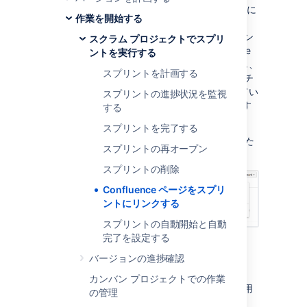
Jira
インスタンスを
Confluence
インスタンスに
作業を開始する
リンクさせている場合、
Jira Software
から
Confluence ページを作成してスプリントにリン
スクラム プロジェクトでスプリ
クすることができます。たとえば、Confluence
ントを実行する
でスプリントのミーティングの議事録を作成し、
スプリントを計画する
スプリントにリンクできます。Confluence にチ
ームの過去の議事録を記録し、すでに完了してい
スプリントの進捗状況を監視
るスプリントのスプリント レポートにリンクす
する
ることもできます。
スプリントを完了する
スクリーンショット: スプリントにリンクされた
スプリントの再オープン
ページ
スプリントの削除
Confluence ページをスプリ
ントにリンクする
スプリントの自動開始と自動
完了を設定する
バージョンの進捗確認
はじめる前に
カンバン プロジェクトでの作業
以下の説明は スクラム ボードにのみ適用
の管理
されます。