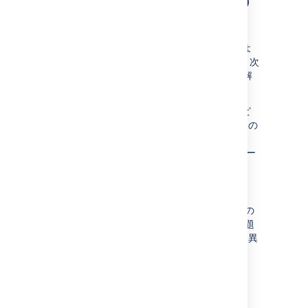
エピック レポートを理解す
る
エピック レポートの使用を始める前に、どのよ
うに動作するかを知っておく必要があります。次
の情報はエピック レポートの主要な機能の理解
に役立ちます。
エピック レポートは、ボードの列マッピ
ングをもとにしています。課題がボードの
一番左の列にあるとき、その課題は 'To
Do' とみなされます。同様に、課題がボー
ドの一番右の列にあるとき、その課題は
'完了' とみなされます。詳しくは
列を設定する
を参照してください。
見積統計に (上記のスクリーンショットの
ようなストーリーポイントではなく) 課題
数を使用している場合、グラフの表示は異
なります。
次のステップ