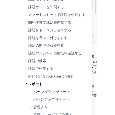
課題カードを印刷する
スマートコミットで課題を処理する
開発作業で課題を参照する
課題をトランジションする
課題をランク付けをする
課題の開発情報を見る
スクリーンショット: エピック レポート
課題のアジャイル情報を確認する
エピック レポートは、エピックの完了課題、未
課題の検索
完了課題、非見積課題の一覧を表示します。
この
レポートは、特に複数のスプリントにまたがる可
課題で作業する
能性のあるエピックの作業を計画するときに役立
Managing your user profile
ちます。
レポート
エピック レポートを使用して、エピックの完成
に向けた進捗状況を時間の経過とともに把握し、
バーンダウン チャート
未完了課題または非見積課題といった残りの作業
バーンアップ チャート
量をトラッキングします。
管理チャート
累積フローダイアグラム