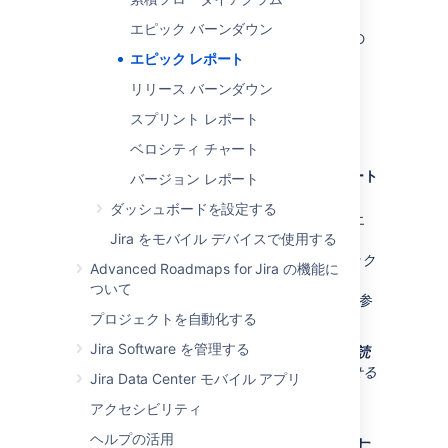
はじめる前に
エピック バーンダウン
このページの内容は
スクラム ボード
にの
み適用されます。
エピック レポート
リリース バーンダウン
エピック レポートの表示
スプリント レポート
ベロシティ チャート
目的のボードに移動します。
レポート
をクリックし、
エピック
レポート
バージョン レポート
を選択します。
ダッシュボードを設定する
エピック ドロップダウンから関連するエ
Jira をモバイル デバイスで使用する
ピックを選択します。
課題ナビゲーターで表示
をクリック
Advanced Roadmaps for Jira の機能に
して
課題ナビゲーター
に移動し、
ついて
エピックのすべての課題の一覧を参
プロジェクトを自動化する
照します。
Jira Software を管理する
ヒント: レポートの上部にある
このチャートの読
み方
をクリックして、簡単な説明文を表示させる
Jira Data Center モバイル アプリ
ことができます。
アクセシビリティ
ヘルプの活用