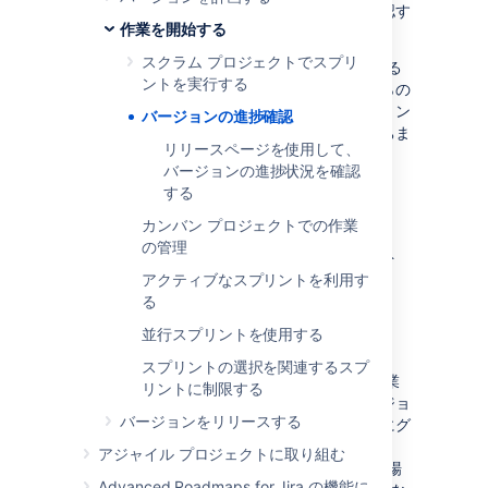
は、どのようにバージョンの配信が順調か確認す
作業を開始する
るのでしょう？
スクラム プロジェクトでスプリ
Jira Software
にはバージョンの進捗を監視する
ントを実行する
ためのツールが多数用意されています。これらの
ツールは問題の早期発見や、期限内にバージョン
バージョンの進捗確認
をリリースできる可能性を判断するのに役立ちま
リリースページを使用して、
す。
バージョンの進捗状況を確認
する
はじめる前に
カンバン プロジェクトでの作業
の管理
本ページの内容は スクラムプロジェクト
にのみ適用されます。
アクティブなスプリントを利用す
る
並行スプリントを使用する
リリース ハブ
スプリントの選択を関連するスプ
リリース ハブはある時点でのバージョンの作業
リントに制限する
ステータスを把握するのに役立ちます。バージョ
バージョンをリリースする
ンにある課題の要約と内訳を、ステータス別にグ
ループ分けして表示します。さらに、
アジャイル プロジェクトに取り組む
Jira Software
が開発ツールに接続されている場
Advanced Roadmaps for Jira の機能に