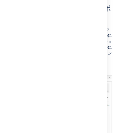
リリースバーンダウン レポ
ート
「リリース バーンダウン」レポートは、バージ
ョン完了に向けてのチームの進捗を把握するのに
役立ちます。レポートはチームの（現行バージョ
ンに関する）ベロシティ、スコープ変更が進捗に
及ぼす影響、残作業の完了に必要な予測スプリン
ト数などを表示します。
さらに詳しく：
リリースバーンダウン