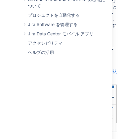
合、開発ツールが
Jira Software
と同期していな
ついて
いときにこのページに警告が表示されます。たと
えば、完了した課題に未処理のプル リクエスト
プロジェクトを自動化する
がある場合、ビルドに障害が発生している場合、
Jira Software を管理する
レビューされていないコミットがある場合などに
警告されます。
Jira Data Center モバイル アプリ
プロジェクトへ移動します。
アクセシビリティ
リリース
をクリックします。＞ 希望のバ
ヘルプの活用
ージョンで。
詳細:
リリースページを使用して、バージョンの進捗状
況を確認する