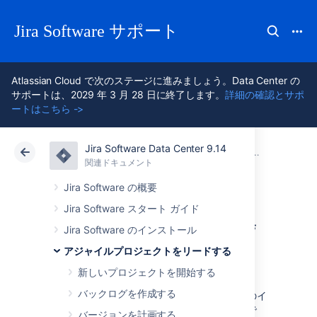
Jira Software サポート
Atlassian Cloud で次のステージに進みましょう。Data Center の
サポートは、2029 年 3 月 28 日に終了します。
詳細の確認とサポ
ートはこちら ->
Jira Software Data Center 9.14
アトラシアン サポート
Jira Software 9.14
関連ドキュメント
作業を開始
関連ドキュメント
クラウド
Data Center 9.14
Jira Software の概要
Jira Software スタート ガイド
バージョンの進捗
Jira Software のインストール
確認
アジャイルプロジェクトをリードする
新しいプロジェクトを開始する
バックログを作成する
チームでは、スプリントの進捗を監視し、そのイ
テレーションを順調に進めているでしょう。で
バージョンを計画する