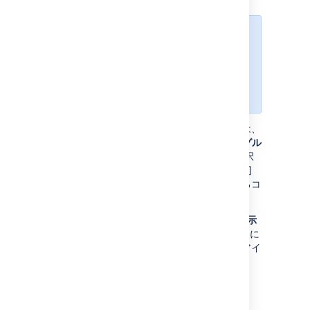
コンポーネント別にグループ化する
前に、
Jira Software プロジェクトで設定
する必要があります
。
コンポーネント別に課題をグループ化するには、
プランの [
表示設定
] に移動して [
Group by (グル
ープ化)
] メニューから [
コンポーネント
] を選択
します。[
+ Create group (+ グループの作成)
]
を選択して名前を入力し、グループに追加するコ
ンポーネントを入力して検索します。
コンポーネント グループを削除するには、[
表示
設定
] の [
コンポーネント別にグループ化する
] に
移動して、削除するグループの横にある
削除
アイ
コンを選択します。