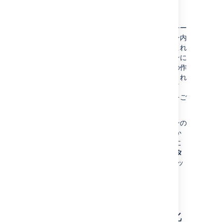
チーム
別にグループ化
課題をチーム別にグループ化すると、課題がチー
ム固有のスイムレーンに表示されます。プラン内
のチームを課題ソースに関連付けた場合は、これ
らのチーム全体のキャパシティをタイムラインに
も表示できます。これによって、チーム固有の作
業が複数のスプリント全体にどのように分散され
ているかを視覚化できます。詳細については「
タイムラインからキャパシティを監視する
」をご
参照ください。
チーム別に課題をグループ化するには、プランの
[
表示設定
] に移動して [
グループ別
] メニューか
ら [
チーム
] を選択します。プラン内のチームに
関連付けられたスプリントを表示するには、[
タ
イムラインにキャパシティを表示
] チェックボッ
クスをオンにします。
スプリント別にグループ化