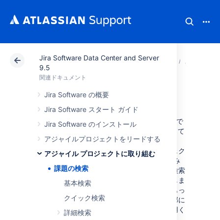
Jira Software Data Center and Server
アトラシアン サポート
関連ドキュメント
Jira Soft
アジャ
9.5
関連ドキュメント
課題の検索
Jira Software の概要
Jira Software スタート ガイド
お探しの課題が見つかりませんか? このページで
Jira Software のインストール
は、Jira の課題を検索する方法について説明して
アジャイルプロジェクトをリードする
います。すべてのユーザーが課題を検索できま
す。ただし、検索結果には閲覧権限 ("プロジェク
アジャイル プロジェクトに取り組む
トの閲覧" 権限) を持つプロジェクトの課題のみ
課題の検索
が表示されます。以降では、課題を検索して検索
結果を利用する方法について順を追って説明しま
基本検索
す。このページに書かれている内容についてもっ
クイック検索
と詳しく知りたい場合は、このページの最下部に
記載されている各トピックへのリンクをご利用く
詳細検索
ださい。