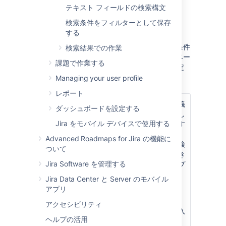
テキスト フィールドの検索構文
検索条件をフィルターとして保存
1. 検索条件を定義する
する
課題を検索するには、まず、新しい検索用に条件
検索結果での作業
を定義します。検索条件は、クイック検索、ベー
課題で作業する
シック検索、詳細検索の 3 つの方法を使って定
義できます。
Managing your user profile
レポート
クイック検索では検索条件を最速で定義
ダッシュボードを設定する
できます。ただし、複雑なクエリに対し
Jira をモバイル デバイスで使用する
ては他の検索方法よりも精度が劣ります
(例:
project = Jira AND status =
Advanced Roadmaps for Jira の機能に
)。この検
Open AND priority = High
ついて
索方法は、検索条件が複雑ではないとき
ク
Jira Software を管理する
にもっとも有効です。この例として、プ
イ
ロジェクト キーとキーワードのみで検
ッ
Jira Data Center と Server のモバイル
索する場合があります。
ク
アプリ
検
クイック検索の使い方:
Jira のヘッダー
アクセシビリティ
索
バーにある検索ボックスに検索条件を入
ヘルプの活用
力して、Enter キーを押下します。