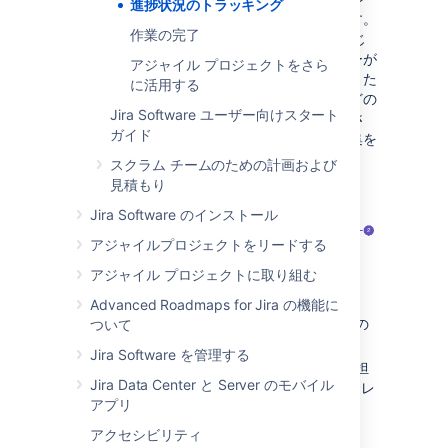
進捗状況のトラッキング
ト期間中にチームの作業の進捗を確認できます。
作業の完了
ここではチームは一連の列 (ステータス) を通じ
て課題をトランジションし、すべてのユーザーが
アジャイル プロジェクトをさら
スプリントでの進行内容を可視化できます。また
に活用する
ここでは、説明、添付ファイル、コメントなどの
Jira Software ユーザー向けスタート
情報や、Bitbucket や Bamboo などのリンクさ
ガイド
れた開発者ツールの情報を追加して課題の編集を
することができます。
スクラム チームのための計画および
見積もり
Jira Software のインストール
アジャイルプロジェクトをリードする
アジャイル プロジェクトに取り組む
Advanced Roadmaps for Jira の機能に
列:
列には課題のワークフローでの現在の
ついて
ステータスが表示されます。
Jira Software を管理する
スイムレーン:
ストーリー、エピック、担
Jira Data Center と Server のモバイル
当者などのフィルターを使用してスイムレ
アプリ
ーン (行) を設定できます。
アクセシビリティ