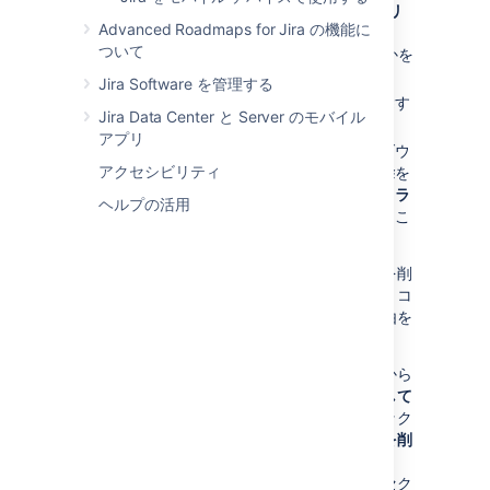
スクラム
バックログ
、
アクティブ スプリ
Advanced Roadmaps for Jira の機能に
ント
、
カンバン バックログ
（有効な場
ついて
合）、または
カンバン ボード
のいずれかを
クリックします。
Jira Software を管理する
フラグを付ける課題またはフラグを解除す
Jira Data Center と Server のモバイル
る課題をクリックします。
アプリ
課題詳細ビューで、「歯車」ドロップダウ
アクセシビリティ
ンから
フラグを追加
または
フラグを削除
を
選択します。課題を右クリックして、
フラ
ヘルプの活用
グを追加
または
フラグを削除
を選択するこ
ともできます。
フラグを課題に追加したり、課題からフラグを削
除したりする場合にコメントも追加できます。コ
メントの追加はフラグの追加または削除の理由を
示すために利用できます。
課題詳細ビューで、「歯車」ドロップダウンから
フラグとコメントを追加
または
フラグを削除して
コメントを追加
を選択します。課題を右クリック
して、
フラグとコメントを追加
または
フラグを削
除してコメントを追加
を選択することもできま
す。コメントを追加すると、課題のコメントセク