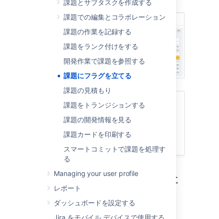
られます。
課題とサブタスクを作成する
課題での編集とコラボレーション
課題の作業を記録する
課題をランク付けをする
開発作業で課題を参照する
課題にフラグを立てる
課題の見積もり
関連ページ
課題をトランジションする
スクラムバックログを使用する
課題の開発情報を見る
アクティブスプリントの利用
課題カードを印刷する
課題での編集とコラボレーション
スマートコミットで課題を処理す
る
Managing your user profile
課題にフラグを付けるまた
レポート
はフラグを解除する
ダッシュボードを設定する
目的のボードに移動します。
Jira をモバイル デバイスで使用する