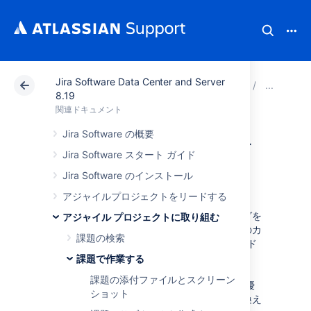
Jira Software Data Center and Server
アトラシアン サポート
関連ドキュメント
Jira Soft
課
8.19
関連ドキュメント
課題にフラグを立
Jira Software の概要
Jira Software スタート ガイド
てる
Jira Software のインストール
アジャイルプロジェクトをリードする
課題が重要だということを示すために、フラグを
アジャイル プロジェクトに取り組む
立てることができます。フラグの付いた課題のカ
課題の検索
ードは、
スクラム バックログ
、スクラム ボード
の
アクティブなスプリント
、
課題で作業する
カンバン バックログ
（有効化されている場合）
課題の添付ファイルとスクリーン
および
カンバン ボード
では黄色で表示され、優
ショット
先度アイコンは、「フラグ」アイコンに置き換え