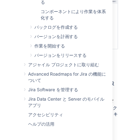
る
コンポーネントにより作業を体系
化する
バックログを作成する
バージョンを計画する
作業を開始する
バージョンをリリースする
アジャイル プロジェクトに取り組む
ボードの名前を変更する
Advanced Roadmaps for Jira の機能に
ついて
対象のボードに移動して、[
ボード
] > [
設
定
] の順に選択します。
Jira Software を管理する
Jira Data Center と Server のモバイル
[
ボードの構成
] 画面で、鉛筆アイコン
アプリ
(カーソルを合わせると表示されます) をク
リックします。編集が完了したら
Enter
キ
アクセシビリティ
ーを押します。
ヘルプの活用
ボードの管理者を変更する