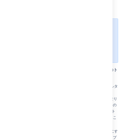
次のステップ
サポートが必要ですか?
お求めの回
答がドキュメントで見つからなかっ
た場合は、その他のリソースもご利
用いただけます。「
ヘルプの活用
」
をご確認ください。
ボードの設定に関する詳細については、下記のト
ピックを参照してください。
フィルターを設定する
ー
ボードのフィルタ
ーはボードにどの課題が含まれるかを特定す
る、 _JS_課題フィルター (_JS_JQLクエリ)になり
ます。例えば、ボードには複数のプロジェクトの
課題、1 件のプロジェクトの課題、プロジェクト
の特定のコンポーネントの課題が含まれているこ
とがあります。
ランク付けの有効化
—
ランク付けを有効にす
ると、ボード上の課題をドラッグアンドドロップ