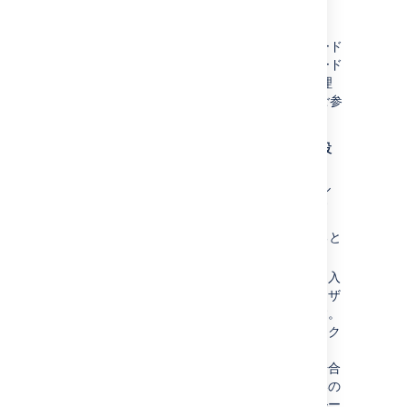
ボード
管理者
と
Jira
管理者のユーザーのみが、
ボードの設定を変更できます。既定では、ボード
管理者にはボードの作成者が含まれます。ボード
管理者または
Jira
管理者であれば、ボード管理
者を変更できます。詳細は「
権限の概要
」をご参
照ください。
対象のボードに移動して、[
ボード
] > [
設
定
] の順に選択します。
[
ボードの構成
] 画面の [
管理者
] フィール
ドで、いずれかの名前をクリックします
(鉛筆アイコン
はカーソルを合わせると
表示されます)。
目的のユーザーまたはグループの名前を入
力します。名前を入力し始めると、ユーザ
ーとグループの一覧が候補表示されます。
編集が完了したら
エンター
キーをクリック
してください。
ユーザー閲覧のグローバル権限がない場合
は、ユーザーの候補一覧が表示されないの
で注意してください。ユーザー名とグルー