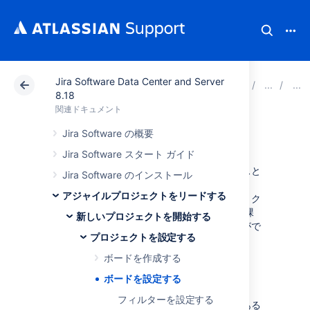
Jira Software Data Center and Server
アトラシアン サポート
関連ドキュメント
Jira Soft
8.18
関連ドキュメント
ボードを設定する
Jira Software の概要
Jira Software スタート ガイド
ボードを設定すると、
ワークフロー
ステータス
と
Jira Software のインストール
ボードの列とのマッピングを編集できます。ま
アジャイルプロジェクトをリードする
た、ボードの列、スイムレーン、フィルター、ク
イック フィルターを編集して、カードの色や課
新しいプロジェクトを開始する
題フィールドの表示をカスタマイズすることがで
プロジェクトを設定する
きます。
ボードを作成する
はじめる前に
ボードを設定する
フィルターを設定する
ボードの設定を変更するには、
Jira
管理者
である