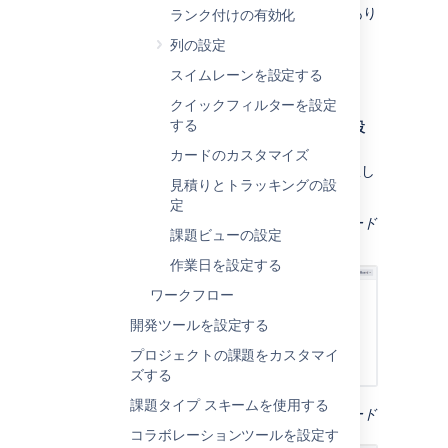
か、そのボードの
ボード管理者
である必要があり
ランク付けの有効化
ます。
列の設定
スイムレーンを設定する
ボードの設定を使う
クイックフィルターを設定
する
対象のボードに移動して、[
ボード
] > [
設
定
] の順に選択します。
カードのカスタマイズ
ボードの設定
画面で、目的のタブを選択し
見積りとトラッキングの設
ます（
スイムレーン
、
コラム
など）。
定
スクリーンショット：スクラムボードの「ボード
課題ビューの設定
の設定」画面 -
一般タブ
作業日を設定する
ワークフロー
開発ツールを設定する
プロジェクトの課題をカスタマイ
ズする
課題タイプ スキームを使用する
スクリーンショット：カンバンボードの「ボード
の設定」画面 -
一般タブ
コラボレーションツールを設定す