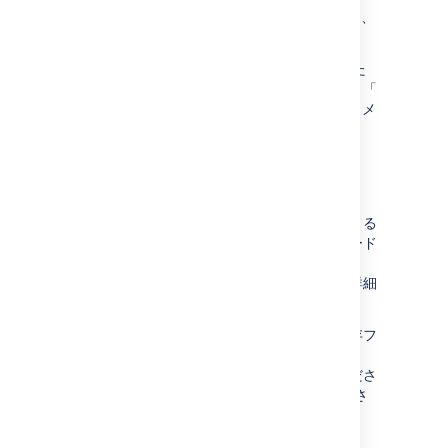
プ名を入力することは可能です。詳細は、
「
権限の概要
」を参照してください。
ボードに紐付いた Jira フィルターを管理するた
めに、新規に管理者権限を付与したい場合は、「
フィルターを管理する
」
Jira 管理者
向けドキュメ
ントをご参照ください。
ボードを共有する
ボードが基づく保存済みフィルターを表示できる
ユーザーなら、ボードを使用できます。（ボード
に表示されている課題が所属するプロジェクト
（複数可）を「閲覧」する権限も必要です。詳細
は、「
権限の概要
」を参照してください。
もし他の人とボードを共有したい場合は、保存フ
ィルターの編集権限も必要でしょう。(
課題フィルター
のドキュメントを参照してくださ
い)、もしくは別のフィルターを選択してくださ
い。(
フィルターの設定をする
を参照ください)