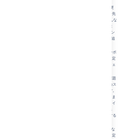
カードのカスタマイズ
—
カードの色を変更
することで、ボード上の特定の課題タイプ、優先
度、担当者または JQL によって特定できるどんな
課題も、すばやく見つけることができます。 ま
た、バックログやアクティブなスプリント / カン
バンボードのカード上に フィールドを3つまで追
加することもできます。
見積と管理の設定
—
見積統計（ストーリーポ
イントやビジネスバリューなど）、時間管理設定
（残余時間見積）をカスタマイズして、プロジェ
クトの作業の見積もりや追跡管理が可能です。
課題ビューの設定
—
Jira 課題ビューは、課題
を説明するさまざまなシステム フィールドやカス
タム フィールドを表示するように設定できます。
新しいフィールドの追加、フィールドの削除、ま
たは位置の変更により、このビューをカスタマイ
ズできます。たとえば、課題の解決状況、優先
度、ラベル、セキュリティ レベルなどを表示する
ことをお勧めします。
勤務日の設定
—
ボード用の勤務日設定は異な
るレポートやガジェット向けに使用します。設定