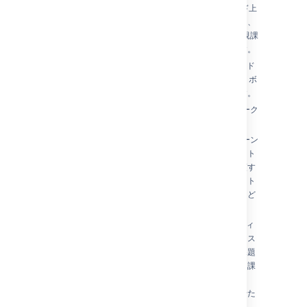
して課題をランク付けしたり、スクラム ボード上
でスプリントを作成することができます。また、
_JS_GHname を有効化すると、サブタスクを親課
題の下でグループ化することが可能になります。
列の設定
—
スクラム ボードとカンバン ボード
のアクティブ スプリントの両方の縦の列では、ボ
ードのプロジェクトのワークフローを表します。
簡易ワークフローの使用
-
簡易ワーク
フロー
スイムレーンの設定をする
ー
スイムレーン
は、スクラムボード上のアクティブなスプリント
やカンバンボードにある課題を水平方向に分類す
る区分です。スイムレーンでは異なるワークスト
リームやユーザー別、アプリケーション範囲など
で分類して表示することが可能です。
クイックフィルターの設定
—
クイックフィ
ルターを利用すると、ボードの利用者は誰でもス
クラムボードやカンバンボードに表示される課題
一覧をさらに絞り込むことができます。異なる課
題タイプに切り替えたり（バグのみを表示、な
ど）、チームに特化した共通のバグを表示させた
りすることができます。