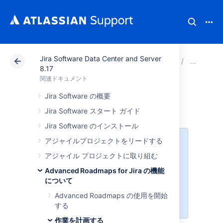
Jira Software Data Center and Server
アトラシアン サポート
関連ドキュメント
Jira Soft
作
8.17
関連ドキュメント
依存関係
Jira Software の概要
Jira Software スタート ガイド
Jira Software のインストール
アジャイルプロジェクトをリードする
Jira Software
で課題リンクを使用
するようにプランを設定する必要が
アジャイル プロジェクトに取り組む
あります。また、課題間の関係はチ
Advanced Roadmaps for Jira の機能
ームに適した方法で定義する必要が
について
あります。詳細については「
プラン設定の構成
」のページをご参
Advanced Roadmaps の使用を開始
照ください。
する
作業を計画する