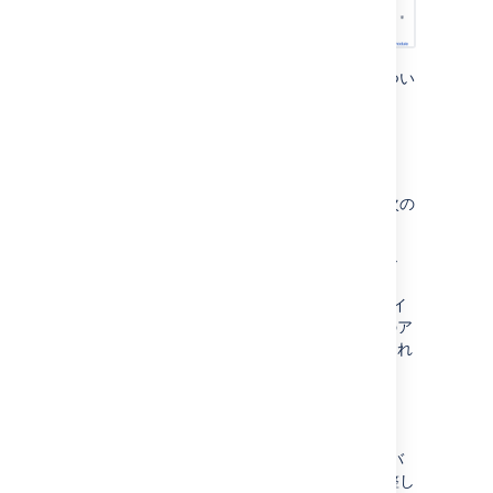
タイムライン上の依存関係を監視する
方法につい
て説明します。
依存関係を追加する
プラン内の課題に依存関係を追加するには、次の
手順に従います。
依存関係を追加する課題のスケジュール
バーにカーソルを合わせて、「
+ アイコ
ン
」をクリックします。右側の「+」アイ
コンをクリックすると依存先が、左側のア
イコンをクリックすると依存元が作成され
ます。
依存関係を追加する課題を選択します。
チェックマーク
を選択して確定します。
課題に依存関係を追加した後、
スケジュール
バ
ーの端をクリックして
ドラッグ
して日付を調整し