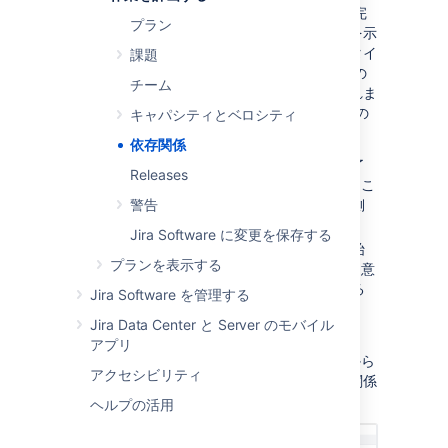
Advanced Roadmaps
の依存関係は、最初に完
プラン
了する他の課題にどの課題が関連しているかを示
しています。
タイムラインでは
、依存関係のタイ
課題
プに基づいて、スケジュール バーのどちらかの
チーム
端に依存課題の
番号が付いたバッジ
が表示されま
す。
Advanced Roadmaps
には、次の
2
種類の
キャパシティとベロシティ
依存関係があります。
依存関係
依存元 (「ブロックされている」) は完了
Releases
している前の課題に課題が依存しているこ
とを意味して、スケジュール バーの左側
警告
にあるバッジによって示されます。
Jira Software に変更を保存する
依存先 (「ブロックする」) は課題が開始
プランを表示する
中の次の課題をブロックしていることを意
味して、スケジュール バーの右側にある
Jira Software を管理する
バッジによって示されます。
Jira Data Center と Server のモバイル
下の図では、ADR-24 には依存先があります。
アプリ
ADR-23 には依存元があります。異なる観点から
アクセシビリティ
ではあるものの、これらのバッジは同じ依存関係
を参照しています。
ヘルプの活用