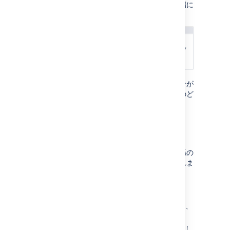
ます。矛盾する
日付
がある場合は、どちらの端に
あるバッジも赤に変わります。
依存関係の警告とスケジューリングは、プランが
依存関係を順に処理するか同時に処理するか
のど
ちらで構成されているかに基づいています
。
依存関係の削除
課題から依存関係を削除すると、課題間の関係の
みが削除されます。プランから課題は削除
されま
せん
。
課題から依存関係を削除する方法
依存関係バッジの上にカーソルを置くと、
課題の依存関係の詳細が表示されます。
依存関係の横にある
削除
アイコンを選択し