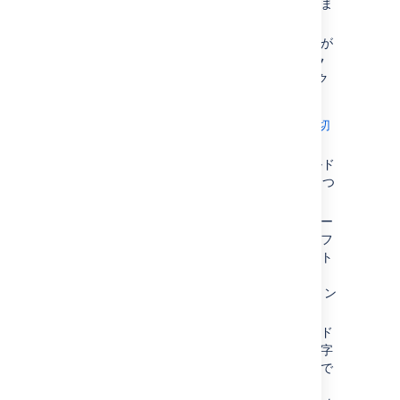
リックして検索条件をリセットしま
す。
ベーシック検索ではなく詳細検索が
表示されている場合は、[
ベーシッ
ク
] ([
検索
] ボタンの横) をクリック
します。
ベーシック検索と詳細検索を切
り替えられないのはなぜですか?
一般に、 ベーシック検索を使用
検索条件を入力します。特定のフィールド
して作成したクエリを詳細検索
について検索したり、特定のテキストにつ
に変換し、再度ベーシック検索
いて検索したりすることができます。
に戻すことが可能です。ただ
フィールドの検索時に目的のフィー
し、詳細検索を使用して作成し
ルドが見つからない場合、またはフ
たクエリの中には、ベーシック
ィールドのテキストがグレーアウト
検索に変換できないものがあり
されている場合は、以降の
ます。これには次のような例が
トラブルシューティング
セクション
あります。
を参照してください。
クエリに OR 演算子が含
テキストを検索する場合、ワイルド
まれる場合 (IN 演算子は
カードや論理演算子などの特殊文字
含めることができ、それ
や修飾子を検索テキスト内で使用で
は変換される点にご注意
きます。
ください。例:
project