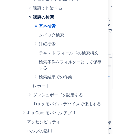
クイック検索
を利用することをおすすめし
課題で作業する
ます。
課題の検索
Jira クエリ言語 (JQL) に慣れている場合、
詳細検索
を使用することもできます。これ
基本検索
はベーシック検索よりも強力な検索方法で
クイック検索
す。
詳細検索
スクリーンショット: ベーシック検索
テキスト フィールドの検索構文
検索条件をフィルターとして保存
する
検索結果での作業
レポート
ダッシュボードを設定する
基本検索
Jira をモバイル デバイスで使用する
Jira Core モバイル アプリ
[
課題
] > [
課題の検索
] を選択します。
アクセシビリティ
既存の検索条件が表示されている場
合、[
新しいフィルター
] ボタンをク
ヘルプの活用