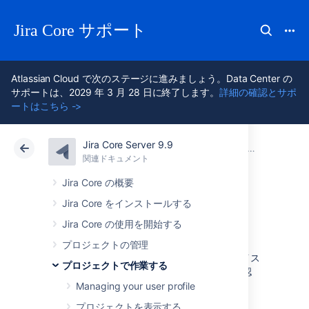
Jira Core サポート
Atlassian Cloud で次のステージに進みましょう。Data Center の
サポートは、2029 年 3 月 28 日に終了します。
詳細の確認とサポ
ートはこちら ->
Jira Core Server 9.9
アトラシアン サポート
Jira Core 9.9
関連ドキュメント
課題の検索
関連ドキュメント
Data Center 9.9
Jira Core の概要
Jira Core をインストールする
基本検索
Jira Core の使用を開始する
プロジェクトの管理
ベーシック検索では使いやすいインターフェイス
プロジェクトで作業する
を使用して、JQL (詳細検索) の使用方法を確認
することなく、複雑なクエリを定義できます。
Managing your user profile
プロジェクトを表示する
複雑な検索条件ではない場合、