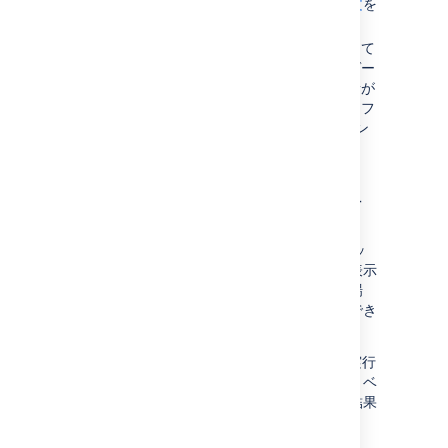
テキスト フィールドでの検索構文
を
)。
in (A, B)
参照してください。
クエリ
(project =
管理者が検索結果の自動更新を無効にして
JRA OR project
いる場合を除き、検索結果は課題ナビゲー
はクエリ
= CONF)
ターで自動的に更新されます。自動更新が
(project in
無効になっている場合は、変更のたびにフ
と
(JRA, CONF))
ィールド ドロップダウンの [
更新
] ボタン
等しいですが、2
をクリックする必要があります。
つめのクエリのみ
が変換されます。
保存された検索条件の実行
NOT 演算子を含むクエリ
EMPTY 演算子を含むク
エリ
保存された検索条件 (
フィルター
) は、ベーシッ
ク検索を利用しているときに左側のパネルに表示
比較演算子 (!=、IS、IS
されます。左側のパネルが表示されていない場
NOT、>、>=、<、<=)
合、カーソルを画面の左側に合わせると表示でき
を含むクエリ
ます。
特定のプロジェクト固有
のフィールドおよび値を
[
自分のオープンな課題
] などのフィルターを実行
指定している (バージョ
したい場合は、フィルターをクリックします。ベ
ン、コンポーネント、カ
ーシック検索用の検索条件が設定され、検索結果
スタム フィールドなど)
が表示されます。
が、そのプロジェクト名