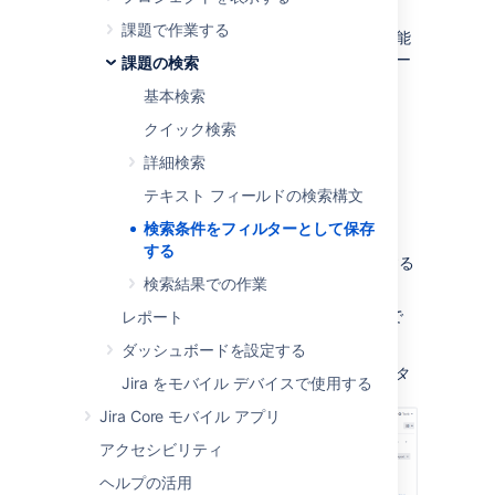
Jiraの強力な
課題検索
機能は、後で利用する
課題で作業する
Jiraの
フィルター
と呼ばれる検索を保存する機能
によって強化されます。あなたはJiraフィルター
課題の検索
で以下を行うことができます:
基本検索
検索結果を同僚や組織外の人と共有した
クイック検索
り、メール送信したりする。
詳細検索
お気に入りフィルター
の一覧を作成する
検索結果を任意のスケジュールで
テキスト フィールドの検索構文
自身にメールで通知
する
検索条件をフィルターとして保存
さまざまなフォーマット (RSS, Excel等)
する
で検索結果を表示およびエクスポートする
検索結果での作業
検索結果をレポート形式で表示する
検索結果を
ダッシュボード ガジェット
で
レポート
表示する
ダッシュボードを設定する
スクリーンショット: 詳細ビューの課題フィルタ
Jira をモバイル デバイスで使用する
ー結果
Jira Core モバイル アプリ
アクセシビリティ
ヘルプの活用