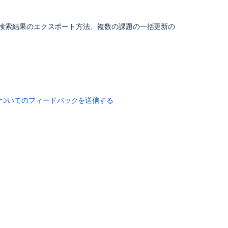
Mark
検索結果のエクスポート方法、複数の課題の一括更新の
Google
お
よ
び
Microsoft
広
告
向
についてのフィードバックを送信する
け
パ
ー
ト
ナ
ー
商
標
に
関
す
る