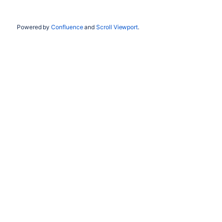
Powered by
Confluence
and
Scroll Viewport
.