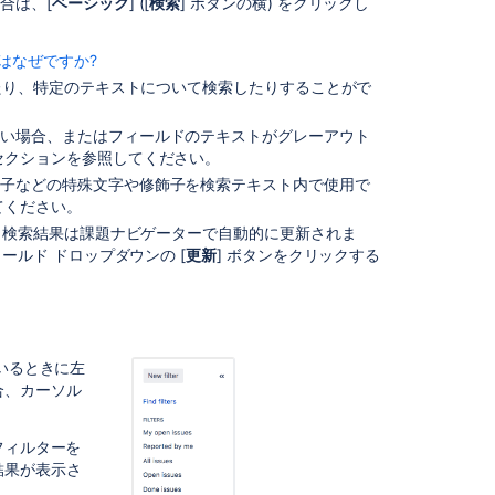
シ
合は、[
ベーシック
] ([
検索
] ボタンの横) をクリックし
ュ
ー
はなぜですか?
テ
エリを詳細検索に変換し、再度ベーシック検索に戻すこ
たり、特定のテキストについて検索したりすることがで
ィ
したクエリの中には、ベーシック検索に変換できない
ン
す。
グ
ない場合、またはフィールドのテキストがグレーアウト
N 演算子は含めることができ、それは変換される点にご注意
セクションを参照してください。
次
算子などの特殊文字や修飾子を検索テキスト内で使用で
の
はクエリ
ct = CONF)
(project in (JRA, CONF))
てください。
ス
みが変換されます。
、検索結果は課題ナビゲーターで自動的に更新されま
テ
ルド ドロップダウンの [
更新
] ボタンをクリックする
ッ
プ
<、<=) を含むクエリ
び値を指定している (バージョン、コンポーネント、カ
関
クト名が明確に指定されていないクエリ (例:
いるときに左
連
の指定がない場合)。カスタム フィールドはプロジ
RA
合、カーソル
コ
るため、この制限の影響を受けやすくなることににご注意
ン
できないクエリを、詳細検索からベーシック検索に変換
テ
フィルターを
ン
結果が表示さ
ツ