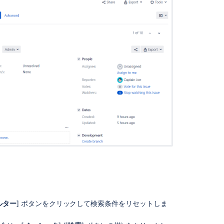
基
本
検
索
保
存
さ
れ
た
検
索
条
件
の
実
行
ト
ラ
ルター
] ボタンをクリックして検索条件をリセットしま
ブ
ル