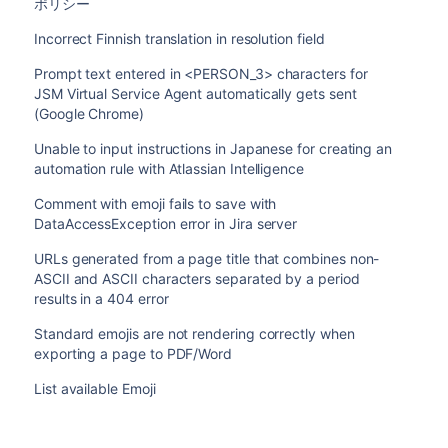
ポリシー
Incorrect Finnish translation in resolution field
Prompt text entered in <PERSON_3> characters for
JSM Virtual Service Agent automatically gets sent
(Google Chrome)
Unable to input instructions in Japanese for creating an
automation rule with Atlassian Intelligence
Comment with emoji fails to save with
DataAccessException error in Jira server
URLs generated from a page title that combines non-
ASCII and ASCII characters separated by a period
results in a 404 error
Standard emojis are not rendering correctly when
exporting a page to PDF/Word
List available Emoji