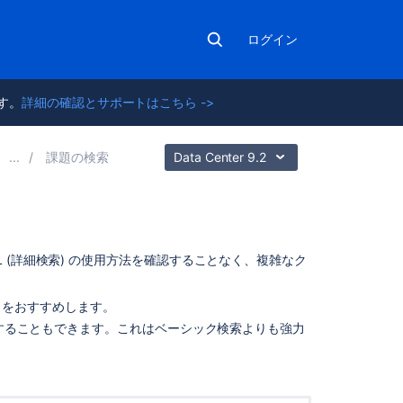
ログイン
ます。
詳細の確認とサポートはこちら ->
課題の検索
Data Center 9.2
こ
 (詳細検索) の使用方法を確認することなく、複雑なク
の
ペ
とをおすすめします。
ー
することもできます。これはベーシック検索よりも強力
ジ
の
内
容