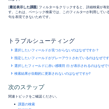
[
最近表示した課題
] フィルターをクリックすると、
詳細検索
が有
す。これは、ベーシック検索では、このフィルターが利用してい
句を表現できないためです。
トラブルシューティング
選択したいフィールドが見つからないのはなぜですか？
一部のフィールドは、特定の
プロジェクトまたは課題タイプ
指定したいフィールドがグレーアウトされているのはなぜです
ィールドを利用するには、対応するプロジェクト / 課題タ
一部のフィールドは、特定の
プロジェクトまたは課題タイプ
ールドを選択することができません。
選択したフィールドに赤い感嘆符 (!) が表示されるのはなぜで
ルドを選択し、そのフィールドを参照しているすべてのプロジ
一部のフィールド値は、特定の
プロジェクト/課題タイプのコ
は無効になります。無効なフィールドは灰色の文字で表示さ
検索結果が自動的に更新されないのはなぜですか?
ローで [
レビュー中
] ステータスを使用するようにプロジェ
管理者が
検索結果の自動更新を無効
にしている場合を除き、
タスを検索で選択して、その後 [
レビュー中
] を使用しない
検索結果の自動更新を無効にしているかどうか、管理者にお
ステータスは無効になって検索で無視されます。
次のステップ
関連トピックをご確認ください。
課題の検索